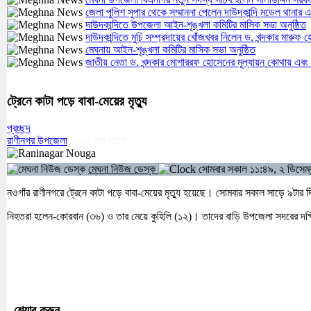
জেলা পুলিশ সুপার থেকে সম্মাননা পেলেন দাউদকান্দি মডেল থান
দাউদকান্দিতে উপজেলা আইন-শৃঙ্খলা কমিটির মাসিক সভা অনুষ্ঠিত
দাউদকান্দিতে মুচি সম্প্রদায়ের খোঁজখবর নিলেন ড. খন্দকার মারুফ 
মেঘনায় আইন-শৃঙ্খলা কমিটির মাসিক সভা অনুষ্ঠিত
জাতীয় নেতা ড. খন্দকার মোশাররফ হোসেনের মূল্যায়ন কোথায় এবং
ট্রেনে কাটা পড়ে বাবা-মেয়ের মৃত্যু
প্রচ্ছদ
রাণীনগর উপজেলা
২৩৮১
বার পঠিত
মেঘনা নিউজ ডেস্ক
সোমবার সকাল ১১:৪৯, ২ ডিসেম
নওগাঁর রাণীনগরে ট্রেনে কাটা পড়ে বাবা-মেয়ের মৃত্যু হয়েছে। সোমবার সকাল সাড়ে ৯ট
নিহতরা হলেন-কোরবান (৩৬) ও তার মেয়ে কুহিলি (১২)। তাদের বাড়ি উপজেলা সদরের দক্ষিণ
শেয়ার করুন