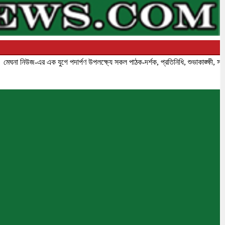
িউজ-এর এক যুগে পদার্পণ উপলক্ষ্যে সকল পাঠক-দর্শক, প্রতিনিধি, শুভাকাঙ্ক্ষী, সহযোগী