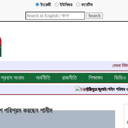
ইংরেজী
ইউনিজয়
ফনেটিক
মেঘনা নিউজ-এর এক
প্রবাস সংবাদ
অর্থনীতি
রাজনীতি
শিক্ষাঙ্গন
ভিডিও
গৌরীপুরে জুলাই শহিদ পরিবার ও জুলাই যো
রলশ পরিশ্রম করছেন শামীম