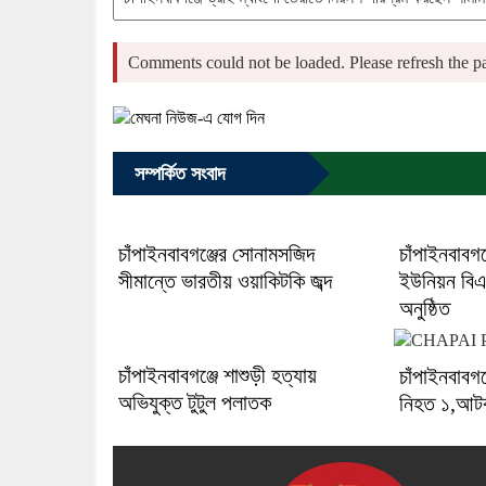
Comments could not be loaded. Please refresh the pa
সম্পর্কিত সংবাদ
চাঁপাইনবাবগঞ্জের সোনামসজিদ
চাঁপাইনবাবগঞ
সীমান্তে ভারতীয় ওয়াকিটকি জব্দ
ইউনিয়ন বিএন
অনুষ্ঠিত
চাঁপাইনবাবগঞ্জে শাশুড়ী হত্যায়
চাঁপাইনবাবগঞ
অভিযুক্ত টুটুল পলাতক
নিহত ১,আট