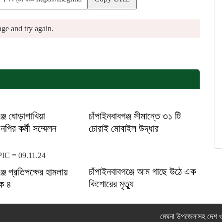
ge and try again.
্জে ঘোড়াপাখিয়া
চাঁপাইনবাবগঞ্জ সীমান্তে ৩১ টি
পির কর্মী সম্মেলন
চোরাই মোবাইল উদ্ধার
চাঁপাইনবাবগঞ্জে আম গাছে উঠে এক
্জে প্রতিপক্ষের হামলায়
কিশোরের মৃত্যু
ক ৪
মেঘনা উপজেলাসহ দেশ ও