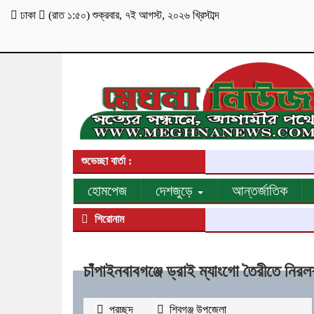
ঢাকা
(
রাত ১:৫০
)
শুক্রবার
,
৭ই আগস্ট, ২০২৬ খ্রিস্টাব্দ
শুভেচ্ছা বার্তা :
হোমপেজ
দেশজুড়ে
আন্তর্জাতিক
শিরোনাম
চাঁপাইনবাবগঞ্জে ড্রাই ম্যাংগো তৈরীতে নি
প্রচ্ছদ
শিবগঞ্জ উপজেলা
২৪৫৯
বার পঠিত