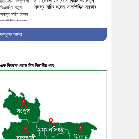
৪। মেঘনা উপজেলা বিএনপির নতুন
সদস্য সচিব হলেন সালাউদ্দিন সরকার
৫। জেলা পুলিশ সুপার থেকে সম্মাননা
ফেসবুকে আমরা
পেলেন দাউদকান্দি মডেল থানার
এএসআই সজল
এক ক্লিকে জেনে নিন বিভাগীয় খবর
৬। দাউদকান্দিতে উপজেলা আইন-
শৃঙ্খলা কমিটির মাসিক সভা অনুষ্ঠিত
৭। দাউদকান্দিতে মুচি সম্প্রদায়ের
খোঁজখবর নিলেন ড. খন্দকার মারুফ
হোসেন
৮। মেঘনায় আইন-শৃঙ্খলা কমিটির
মাসিক সভা অনুষ্ঠিত