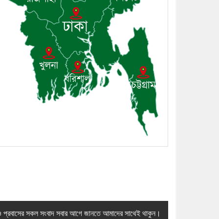
৯। জাতীয় নেতা ড. খন্দকার মোশাররফ
হোসেনের মূল্যায়ন কোথায় এবং একটি
বিশ্লেষণ
১০। দাউদকান্দিতে ইউপি সদস্যকে
মারধরের চেষ্টা ও প্রাণনাশের হুমকির
অভিযোগ
 প্রবাসের সকল সংবাদ সবার আগে জানতে আমাদের সাথেই থাকুন।