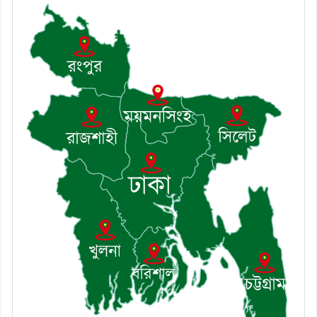
নিলেন ড. খন্দকার মারুফ হোসেন
৮। মেঘনায় আইন-শৃঙ্খলা কমিটির মাসিক
সভা অনুষ্ঠিত
৯। জাতীয় নেতা ড. খন্দকার মোশাররফ
হোসেনের মূল্যায়ন কোথায় এবং একটি
বিশ্লেষণ
১০। দাউদকান্দিতে ইউপি সদস্যকে মারধরের
চেষ্টা ও প্রাণনাশের হুমকির অভিযোগ