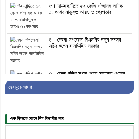
৩। দাউদকান্দিতে ৫২ কেজি গাঁজাসহ আটক
১, পরোয়ানাভুক্ত আরও ৩ গ্রেপ্তার
৪। মেঘনা উপজেলা বিএনপির নতুন সদস্য
সচিব হলেন সালাউদ্দিন সরকার
৫। জেলা পুলিশ সুপার থেকে সম্মাননা পেলেন
দাউদকান্দি মডেল থানার এএসআই সজল
ফেসবুকে আমরা
৬। দাউদকান্দিতে উপজেলা আইন-শৃঙ্খলা
কমিটির মাসিক সভা অনুষ্ঠিত
এক ক্লিকে জেনে নিন বিভাগীয় খবর
৭। দাউদকান্দিতে মুচি সম্প্রদায়ের খোঁজখবর