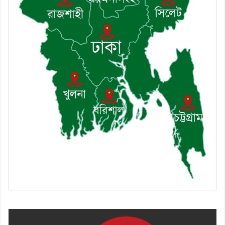
৮। দাউদকান্দিতে মুচি সম্প্রদায়ের
খোঁজখবর নিলেন ড. খন্দকার মারুফ
হোসেন
৯। মেঘনায় আইন-শৃঙ্খলা কমিটির
মাসিক সভা অনুষ্ঠিত
১০। জাতীয় নেতা ড. খন্দকার
মোশাররফ হোসেনের মূল্যায়ন কোথায়
এবং একটি বিশ্লেষণ