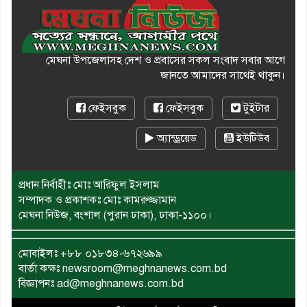
মেঘনা উপজেলাসহ দেশ ও প্রবাসের সকল সংবাদ সবার আগে
জানতে আমাদের সাথেই থাকুন।
ফেইসবুক
ফেইসবুক
টুইটার
অ্যান্ড্রয়েড
ইউটিউব
প্রধান নির্বাহীঃ মোঃ আরিফুল ইসলাম
সম্পাদক ও প্রকাশকঃ মোঃ কামরুজ্জামান
মেঘনা নিউজ, বংশাল (পুরান ঢাকা), ঢাকা-১১০০।
মোবাইলঃ
+৮৮ ০১৮৩৪-৬৭২৬৯৯
বার্তা কক্ষঃ newsroom@meghnanews.com.bd
বিজ্ঞাপনঃ ad@meghnanews.com.bd