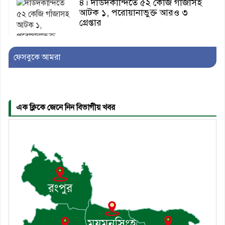
৪। দাউদকান্দিতে ৫২ কেজি গাঁজাসহ
আটক ১, পরোয়ানাভুক্ত আরও ৩
গ্রেপ্তার
ফেসবুকে আমরা
৫। মেঘনা উপজেলা বিএনপির নতুন
সদস্য সচিব হলেন সালাউদ্দিন সরকার
এক ক্লিকে জেনে নিন বিভাগীয় খবর
৬। জেলা পুলিশ সুপার থেকে সম্মাননা
পেলেন দাউদকান্দি মডেল থানার
এএসআই সজল
৭। দাউদকান্দিতে উপজেলা আইন-
শৃঙ্খলা কমিটির মাসিক সভা অনুষ্ঠিত