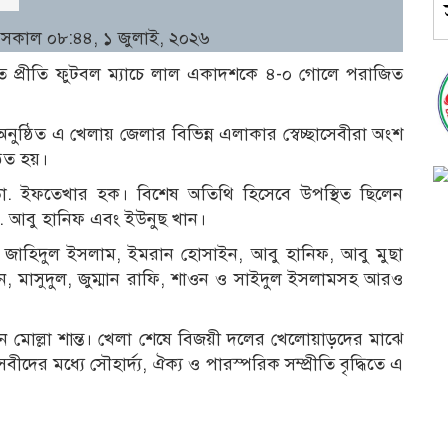
 সকাল ০৮:৪৪, ১ জুলাই, ২০২৬
োজিত প্রীতি ফুটবল ম্যাচে লাল একাদশকে ৪-০ গোলে পরাজিত
অনুষ্ঠিত এ খেলায় জেলার বিভিন্ন এলাকার স্বেচ্ছাসেবীরা অংশ
িত হয়।
ন ডা. ইফতেখার হক। বিশেষ অতিথি হিসেবে উপস্থিত ছিলেন
ো. আবু হানিফ এবং ইউনুছ খান।
, জাহিদুল ইসলাম, ইমরান হোসাইন, আবু হানিফ, আবু মুছা
ামুন, মাসুদুল, জুম্মান রাফি, শাওন ও সাইদুল ইসলামসহ আরও
 মোল্লা শান্ত। খেলা শেষে বিজয়ী দলের খেলোয়াড়দের মাঝে
ীদের মধ্যে সৌহার্দ্য, ঐক্য ও পারস্পরিক সম্প্রীতি বৃদ্ধিতে এ