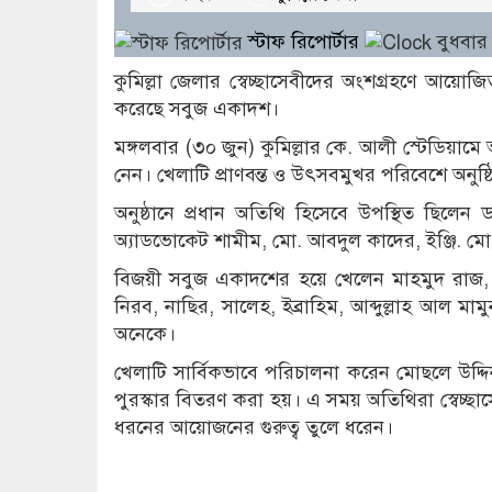
স্টাফ রিপোর্টার
বুধবার
কুমিল্লা জেলার স্বেচ্ছাসেবীদের অংশগ্রহণে আয়
করেছে সবুজ একাদশ।
মঙ্গলবার (৩০ জুন) কুমিল্লার কে. আলী স্টেডিয়ামে 
নেন। খেলাটি প্রাণবন্ত ও উৎসবমুখর পরিবেশে অনুষ্ঠ
অনুষ্ঠানে প্রধান অতিথি হিসেবে উপস্থিত ছিলে
অ্যাডভোকেট শামীম, মো. আবদুল কাদের, ইঞ্জি. ম
বিজয়ী সবুজ একাদশের হয়ে খেলেন মাহমুদ রাজ
নিরব, নাছির, সালেহ, ইব্রাহিম, আব্দুল্লাহ আল ম
অনেকে।
খেলাটি সার্বিকভাবে পরিচালনা করেন মোছলে উদ্দিন
পুরস্কার বিতরণ করা হয়। এ সময় অতিথিরা স্বেচ্ছাসেব
ধরনের আয়োজনের গুরুত্ব তুলে ধরেন।