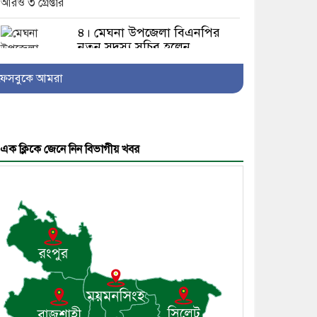
৪। মেঘনা উপজেলা বিএনপির
নতুন সদস্য সচিব হলেন
সালাউদ্দিন সরকার
ফেসবুকে আমরা
৫। জেলা পুলিশ সুপার থেকে
এক ক্লিকে জেনে নিন বিভাগীয় খবর
সম্মাননা পেলেন দাউদকান্দি
মডেল থানার এএসআই সজল
৬। দাউদকান্দিতে উপজেলা
আইন-শৃঙ্খলা কমিটির মাসিক
সভা অনুষ্ঠিত
৭। দাউদকান্দিতে মুচি