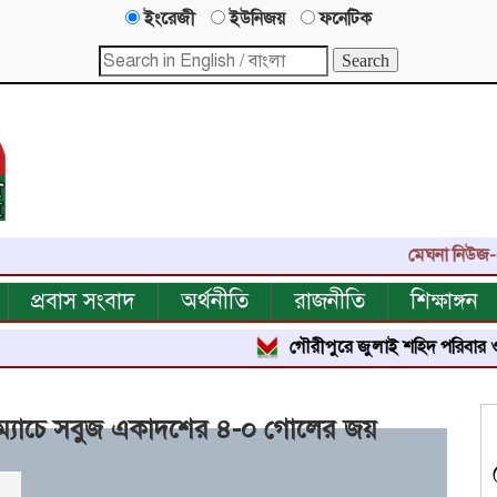
ইংরেজী
ইউনিজয়
ফনেটিক
মেঘনা নিউজ-এর এক 
প্রবাস সংবাদ
অর্থনীতি
রাজনীতি
শিক্ষাঙ্গন
গৌরীপুরে জুলাই শহিদ পরিবার ও জুলাই 
ুটবল ম্যাচে সবুজ একাদশের ৪-০ গোলের জয়
ত