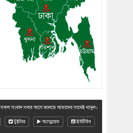
সম্প্রদায়ের খোঁজখবর নিলেন ড.
খন্দকার মারুফ হোসেন
৮। মেঘনায় আইন-শৃঙ্খলা
কমিটির মাসিক সভা অনুষ্ঠিত
৯। জাতীয় নেতা ড. খন্দকার
মোশাররফ হোসেনের মূল্যায়ন
কোথায় এবং একটি বিশ্লেষণ
১০। দাউদকান্দিতে ইউপি
সদস্যকে মারধরের চেষ্টা ও
প্রাণনাশের হুমকির অভিযোগ
র সকল সংবাদ সবার আগে জানতে আমাদের সাথেই থাকুন।
টুইটার
অ্যান্ড্রয়েড
ইউটিউব