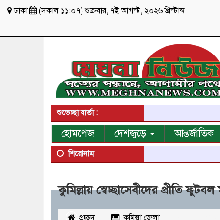
ঢাকা
(
সকাল ১১:০৭
)
শুক্রবার
,
৭ই আগস্ট, ২০২৬ খ্রিস্টাব্দ
শুভেচ্ছা বার্তা :
হোমপেজ
দেশজুড়ে
আন্তর্জাতিক
শিরোনাম
কুমিল্লায় স্বেচ্ছাসেবীদের প্রীতি ফ
প্রচ্ছদ
কুমিল্লা জেলা
২১১৪
বার পঠি