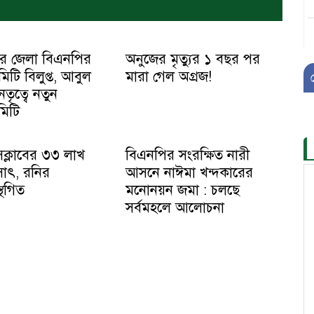
ত্তর জেলা বিএনপির
অনুজের মৃত্যুর ১ বছর পর
িটি বিলুপ্ত, আবুল
মারা গেল অগ্রজ!
তৃত্বে নতুন
িটি
রেসক্লাবের ৩৩ লাখ
বিএনপির সংরক্ষিত নারী
সাৎ, রনির
আসনে নাঈমা খন্দকারের
স্থগিত
মনোনয়ন জমা : চলছে
সর্বমহলে আলোচনা