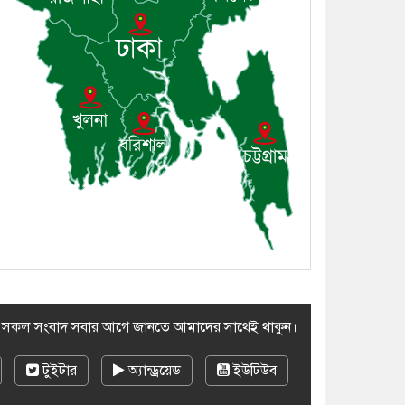
সম্প্রদায়ের খোঁজখবর নিলেন ড.
খন্দকার মারুফ হোসেন
৮। মেঘনায় আইন-শৃঙ্খলা
কমিটির মাসিক সভা অনুষ্ঠিত
৯। জাতীয় নেতা ড. খন্দকার
মোশাররফ হোসেনের মূল্যায়ন
কোথায় এবং একটি বিশ্লেষণ
১০। দাউদকান্দিতে ইউপি
সদস্যকে মারধরের চেষ্টা ও
প্রাণনাশের হুমকির অভিযোগ
র সকল সংবাদ সবার আগে জানতে আমাদের সাথেই থাকুন।
টুইটার
অ্যান্ড্রয়েড
ইউটিউব