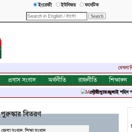
ইংরেজী
ইউনিজয়
ফনেটিক
মেঘনা নিউজ-এর 
প্রবাস সংবাদ
অর্থনীতি
রাজনীতি
শিক্ষাঙ্গন
গৌরীপুরে জুলাই শহিদ পরিবার ও জু
 পুরুস্কার বিতরণ
,
জেলা সংবাদ
,
শিক্ষা সংবাদ
২৫৪৩
বার পঠিত