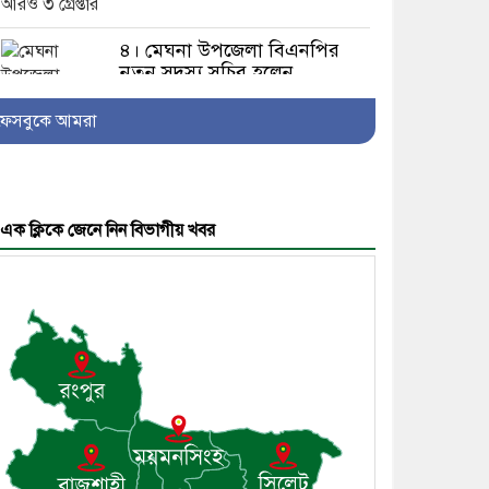
৪। মেঘনা উপজেলা বিএনপির
নতুন সদস্য সচিব হলেন
সালাউদ্দিন সরকার
ফেসবুকে আমরা
৫। জেলা পুলিশ সুপার থেকে
এক ক্লিকে জেনে নিন বিভাগীয় খবর
সম্মাননা পেলেন দাউদকান্দি
মডেল থানার এএসআই সজল
৬। দাউদকান্দিতে উপজেলা
আইন-শৃঙ্খলা কমিটির মাসিক
সভা অনুষ্ঠিত
৭। দাউদকান্দিতে মুচি