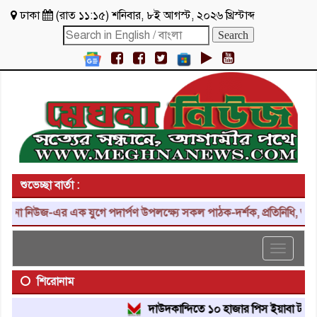
ঢাকা
(
রাত ১১:১৫
)
শনিবার
,
৮ই আগস্ট, ২০২৬ খ্রিস্টাব্দ
শুভেচ্ছা বার্তা :
নিউজ-এর এক যুগে পদার্পণ উপলক্ষ্যে সকল পাঠক-দর্শক, প্রতিনিধি, শুভাকাঙ্
Toggle
navigat
শিরোনাম
দাউদকান্দিতে ১০ হাজার পিস ইয়াবা ট্যাবলেট উদ