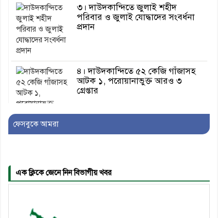
৩। দাউদকান্দিতে জুলাই শহীদ
পরিবার ও জুলাই যোদ্ধাদের সংবর্ধনা
প্রদান
৪। দাউদকান্দিতে ৫২ কেজি গাঁজাসহ
আটক ১, পরোয়ানাভুক্ত আরও ৩
গ্রেপ্তার
ফেসবুকে আমরা
৫। মেঘনা উপজেলা বিএনপির নতুন
সদস্য সচিব হলেন সালাউদ্দিন সরকার
এক ক্লিকে জেনে নিন বিভাগীয় খবর
৬। জেলা পুলিশ সুপার থেকে সম্মাননা
পেলেন দাউদকান্দি মডেল থানার
এএসআই সজল