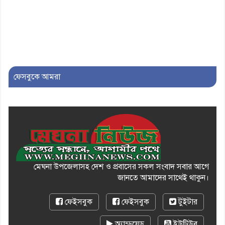
৯। মেঘনায় আইন-শৃঙ্খলা কমিটির
মাসিক সভা অনুষ্ঠিত
১০। জাতীয় নেতা ড. খন্দকার
মোশাররফ হোসেনের মূল্যায়ন কোথায়
এবং একটি বিশ্লেষণ
ফেসবুকে আমরা
মেঘনা উপজেলাসহ দেশ ও প্রবাসের সকল সংবাদ সবার আগে
জানতে আমাদের সাথেই থাকুন।
ফেইসবুক
ফেইসবুক
টুইটার
অ্যান্ড্রয়েড
ইউটিউব