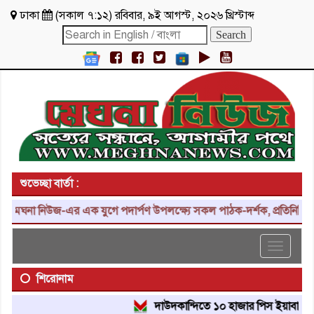
ঢাকা
(
সকাল ৭:১২
)
রবিবার
,
৯ই আগস্ট, ২০২৬ খ্রিস্টাব্দ
শুভেচ্ছা বার্তা :
েঘনা নিউজ-এর এক যুগে পদার্পণ উপলক্ষ্যে সকল পাঠক-দর্শক, প্রতিনিধি, শুভ
Toggle
navigat
শিরোনাম
দাউদকান্দিতে ১০ হাজার পিস ইয়াবা ট্যাবলেট