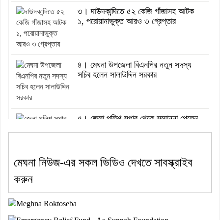
৩। দাউদকান্দিতে ৫২ কেজি গাঁজাসহ আটক
১, পরোয়ানাভুক্ত আরও ৩ গ্রেপ্তার
৪। মেঘনা উপজেলা বিএনপির নতুন সদস্য
সচিব হলেন সালাউদ্দিন সরকার
৫। জেলা পুলিশ সুপার থেকে সম্মাননা পেলেন
দাউদকান্দি মডেল থানার এএসআই সজল
মেঘনা নিউজ-এর সকল ভিডিও দেখতে সাবস্ক্রাইব
৬। দাউদকান্দিতে উপজেলা আইন-শৃঙ্খলা
করুন
কমিটির মাসিক সভা অনুষ্ঠিত
৭। দাউদকান্দিতে মুচি সম্প্রদায়ের খোঁজখবর