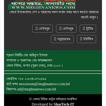
মেঘনা উপজেলাসহ দেশ ও প্রবাসের সকল সংবাদ সবার আগে জানতে আমাদের
সাথেই থাকুন।
ফেইসবুক
ফেইসবুক
টুইটার
অ্যান্ড্রয়েড
ইউটিউব
প্রধান নির্বাহীঃ মোঃ আরিফুল ইসলাম
সম্পাদক ও প্রকাশকঃ মোঃ কামরুজ্জামান
মেঘনা নিউজ, বংশাল (পুরান ঢাকা), ঢাকা-১১০০।
মোবাইলঃ
+৮৮ ০১৮৩৪-৬৭২৬৯৯
বার্তা কক্ষঃ newsroom@meghnanews.com.bd
বিজ্ঞাপনঃ ad@meghnanews.com.bd
© মেঘনা নিউজ কর্তৃক সর্বস্বত্ব সংরক্ষিত
Developed by
ShasTech-IT