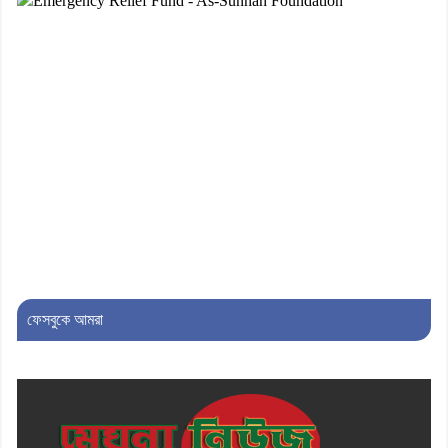
নিলেন ড. খন্দকার মারুফ হোসেন
৮। মেঘনায় আইন-শৃঙ্খলা কমিটির মাসিক
সভা অনুষ্ঠিত
৯। জাতীয় নেতা ড. খন্দকার মোশাররফ
হোসেনের মূল্যায়ন কোথায় এবং একটি
বিশ্লেষণ
১০। দাউদকান্দিতে ইউপি সদস্যকে মারধরের
চেষ্টা ও প্রাণনাশের হুমকির অভিযোগ
ফেসবুকে আমরা