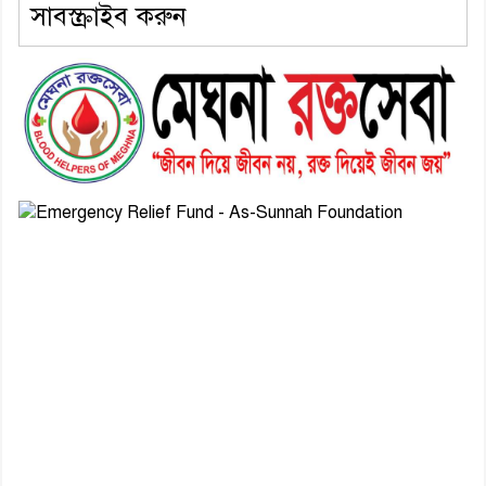
সাবস্ক্রাইব করুন
৬। দাউদকান্দিতে উপজেলা আইন-
শৃঙ্খলা কমিটির মাসিক সভা অনুষ্ঠিত
৭। দাউদকান্দিতে মুচি সম্প্রদায়ের
খোঁজখবর নিলেন ড. খন্দকার মারুফ
হোসেন
৮। মেঘনায় আইন-শৃঙ্খলা কমিটির
মাসিক সভা অনুষ্ঠিত
৯। জাতীয় নেতা ড. খন্দকার
মোশাররফ হোসেনের মূল্যায়ন কোথায়
এবং একটি বিশ্লেষণ