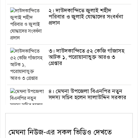
২। দাউদকান্দিতে জুলাই শহীদ
পরিবার ও জুলাই যোদ্ধাদের সংবর্ধনা
প্রদান
৩। দাউদকান্দিতে ৫২ কেজি গাঁজাসহ
আটক ১, পরোয়ানাভুক্ত আরও ৩
গ্রেপ্তার
৪। মেঘনা উপজেলা বিএনপির নতুন
সদস্য সচিব হলেন সালাউদ্দিন সরকার
৫। জেলা পুলিশ সুপার থেকে সম্মাননা
মেঘনা নিউজ-এর সকল ভিডিও দেখতে
পেলেন দাউদকান্দি মডেল থানার
এএসআই সজল