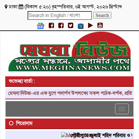
ঢাকা
(
বিকাল ৫:২০
)
বৃহস্পতিবার
,
৬ই আগস্ট, ২০২৬ খ্রিস্টাব্দ
শুভেচ্ছা বার্তা :
মেঘনা নিউজ-এর এক যুগে পদার্পণ উপলক্ষ্যে সকল পাঠক-দর্শক, প্রতিনিধি, শ
Toggle
navigat
শিরোনাম
গৌরীপুরে জুলাই শহিদ পরিবার ও জুলাই য