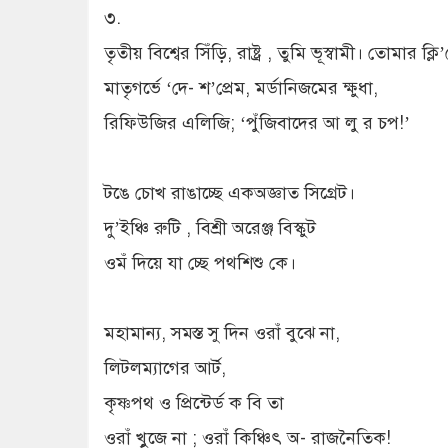
৩.
তৃতীয় বিশ্বের সিঁড়ি, রাষ্ট্র , তুমি ভূস্বামী। তোমার ক্
মাতৃগর্ভে ‘দে- শ’প্রেম, মর্ডানিজমের ক্ষুধা,
রিফিউজির এলিজি; ‘পুঁজিবাদের আ লু র চপ!’
টঙে চোখ রাঙাচ্ছে একঅজ্ঞাত সিগ্রেট।
দু’ইঞ্চি রুটি , বিশ্রী অরেঞ্জ বিস্কুট
ওমঁ দিয়ে যা চ্ছে পথশিশু কে।
মহামান্য, সমস্ত সু দিন ওরাঁ বুঝে না,
লিটলম্যাগের আর্ট,
কৃষ্ণপথ ও প্রিন্টের্ড ক বি তা
ওরাঁ খুৃজে না ; ওরাঁ কিঞ্চিৎ অ- রাজনৈতিক!