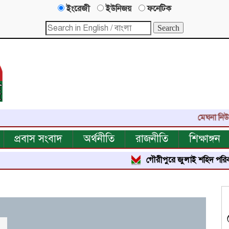
ইংরেজী
ইউনিজয়
ফনেটিক
মেঘনা নিউজ-এর এক য
প্রবাস সংবাদ
অর্থনীতি
রাজনীতি
শিক্ষাঙ্গন
গৌরীপুরে জুলাই শহিদ পরিবার ও জুলাই যো