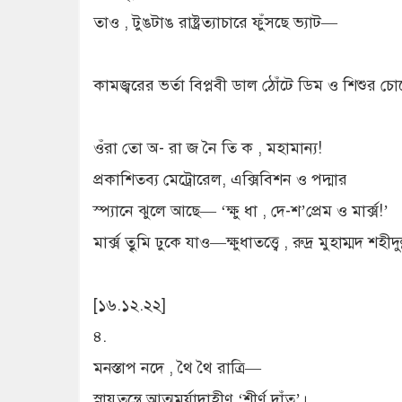
তাও , টুঙটাঙ রাষ্ট্রত্যাচারে ফুঁসছে ভ্যাট—
কামজ্বরের ভর্তা বিপ্লবী ডাল ঠোঁটে ডিম ও শিশুর চো
ওঁরা তো অ- রা জ নৈ তি ক , মহামান্য!
প্রকাশিতব্য মেট্রোরেল, এক্সিবিশন ও পদ্মার
স্প্যানে ঝুলে আছে— ‘ক্ষু ধা , দে-শ’প্রেম ও মার্ক্স!’
মার্ক্স তুৃমি ঢুকে যাও—ক্ষুধাতত্ত্বে , রুদ্র মুহাম্মদ শহীদুল
[১৬.১২.২২]
৪.
মনস্তাপ নদে , থৈ থৈ রাত্রি—
স্নায়ুতন্ত্রে আত্মমর্যাদাহীণ ‘শীর্ণ দাঁত’।