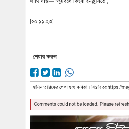
লাথি দাও— ‘ফুটবলে কিংবা ইনক্লুসিভে ,
[২০.১১.২৩]
শেয়ার করুন
Comments could not be loaded. Please refresh 