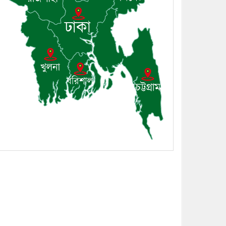
সম্প্রদায়ের খোঁজখবর নিলেন ড.
খন্দকার মারুফ হোসেন
৮। মেঘনায় আইন-শৃঙ্খলা
কমিটির মাসিক সভা অনুষ্ঠিত
৯। জাতীয় নেতা ড. খন্দকার
মোশাররফ হোসেনের মূল্যায়ন
কোথায় এবং একটি বিশ্লেষণ
১০। দাউদকান্দিতে ইউপি
সদস্যকে মারধরের চেষ্টা ও
প্রাণনাশের হুমকির অভিযোগ