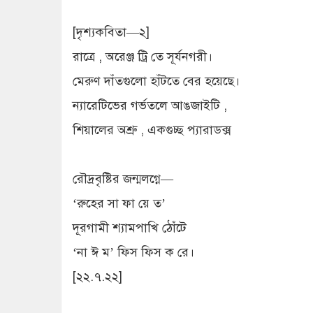
[দৃশ্যকবিতা—২]
রাত্রে , অরেঞ্জ ট্রি তে সূর্যনগরী।
মেরুণ দাঁতগুলো হাঁটতে বের হয়েছে।
ন্যারেটিভের গর্ভতলে আঙজাইটি ,
শিয়ালের অশ্রু , একগুচ্ছ প্যারাডক্স
রৌদ্রবৃষ্টির জন্মলগ্নে—
‘রুহের সা ফা য়ে ত’
দূরগামী শ্যামপাখি ঠোঁটে
‘না ঈ ম’ ফিস ফিস ক রে।
[২২.৭.২২]