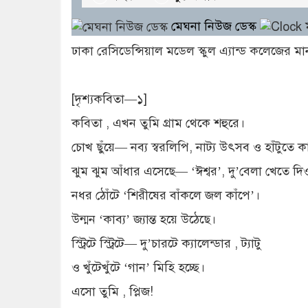
মেঘনা নিউজ ডেস্ক
ম
ঢাকা রেসিডেন্সিয়াল মডেল স্কুল এ্যান্ড কলেজের মা
[দৃশ্যকবিতা—১]
কবিতা , এখন তুমি গ্রাম থেকে শহুরে।
চোখ ছুঁয়ে— নব্য স্বরলিপি, নাট্য উৎসব ও হাঁটুতে কা
ঝুম ঝুম আঁধার এসেছে— ‘ঈশ্বর’, দু’বেলা খেতে দি
নধর ঠোঁটে ‘শিরীষের বাঁকলে জল কাঁপে’।
উন্মন ‘কাব্য’ জ্যান্ত হয়ে উঠেছে।
স্ট্রিটে স্ট্রিটে— দু’চারটে ক্যালেন্ডার , ট্যাটু
ও খুঁটেখুঁটে ‘গান’ মিহি হচ্ছে।
এসো তুমি , প্লিজ!