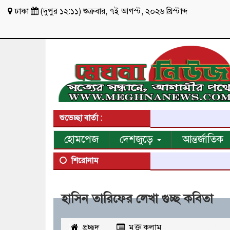
ঢাকা
(
দুপুর ১২:১১
)
শুক্রবার
,
৭ই আগস্ট, ২০২৬ খ্রিস্টাব্দ
শুভেচ্ছা বার্তা :
হোমপেজ
দেশজুড়ে
আন্তর্জাতিক
শিরোনাম
হাসিন তারিফের লেখা গুচ্ছ কবিতা
প্রচ্ছদ
মুক্ত কলাম
২৩৪৪
বার পঠিত