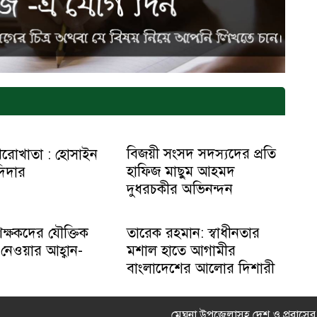
বিজয়ী সংসদ সদস্যদের প্রতি
েরোখাতা : হোসাইন
হাফিজ মাছুম আহমদ
দিদার
দুধরচকীর অভিনন্দন
িক্ষকদের যৌক্তিক
তারেক রহমান: স্বাধীনতার
 নেওয়ার আহ্বান-
মশাল হাতে আগামীর
বাংলাদেশের আলোর দিশারী
মেঘনা উপজেলাসহ দেশ ও প্রবাসে