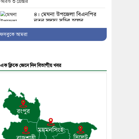
৪। মেঘনা উপজেলা বিএনপির
নতুন সদস্য সচিব হলেন
সালাউদ্দিন সরকার
ফেসবুকে আমরা
৫। জেলা পুলিশ সুপার থেকে
এক ক্লিকে জেনে নিন বিভাগীয় খবর
সম্মাননা পেলেন দাউদকান্দি
মডেল থানার এএসআই সজল
৬। দাউদকান্দিতে উপজেলা
আইন-শৃঙ্খলা কমিটির মাসিক
সভা অনুষ্ঠিত
৭। দাউদকান্দিতে মুচি