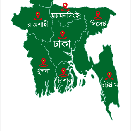
নিলেন ড. খন্দকার মারুফ হোসেন
৯। মেঘনায় আইন-শৃঙ্খলা কমিটির মাসিক
সভা অনুষ্ঠিত
১০। জাতীয় নেতা ড. খন্দকার মোশাররফ
হোসেনের মূল্যায়ন কোথায় এবং একটি
বিশ্লেষণ