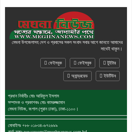
মেঘনা উপজেলাসহ দেশ ও প্রবাসের সকল সংবাদ সবার আগে জানতে আমাদের
সাথেই থাকুন।
ফেইসবুক
ফেইসবুক
টুইটার
অ্যান্ড্রয়েড
ইউটিউব
প্রধান নির্বাহীঃ মোঃ আরিফুল ইসলাম
সম্পাদক ও প্রকাশকঃ মোঃ কামরুজ্জামান
মেঘনা নিউজ, বংশাল (পুরান ঢাকা), ঢাকা-১১০০।
মোবাইলঃ
+৮৮ ০১৮৩৪-৬৭২৬৯৯
বার্তা কক্ষঃ newsroom@meghnanews.com.bd