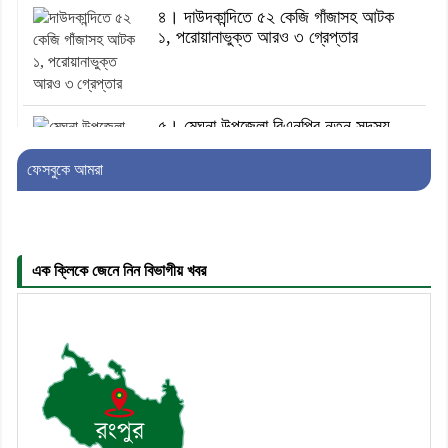
৪। দাউদকান্দিতে ৫২ কেজি গাঁজাসহ আটক
১, পরোয়ানাভুক্ত আরও ৩ গ্রেপ্তার
৫। মেঘনা উপজেলা বিএনপির নতুন সদস্য
সচিব হলেন সালাউদ্দিন সরকার
ফেসবুকে আমরা
৬। জেলা পুলিশ সুপার থেকে সম্মাননা পেলেন
দাউদকান্দি মডেল থানার এএসআই সজল
এক ক্লিকে জেনে নিন বিভাগীয় খবর
৭। দাউদকান্দিতে উপজেলা আইন-শৃঙ্খলা
কমিটির মাসিক সভা অনুষ্ঠিত
৮। দাউদকান্দিতে মুচি সম্প্রদায়ের খোঁজখবর