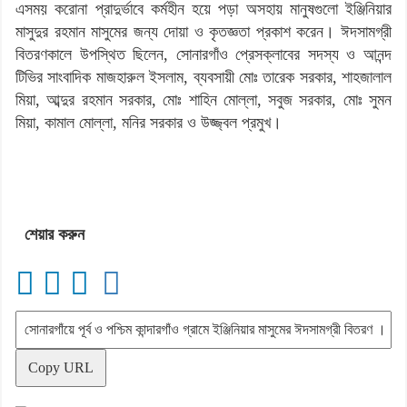
এসময় করোনা প্রাদুর্ভাবে কর্মহীন হয়ে পড়া অসহায় মানুষগুলো ইঞ্জিনিয়ার
মাসুদুর রহমান মাসুমের জন্য দোয়া ও কৃতজ্ঞতা প্রকাশ করেন। ঈদসামগ্রী
বিতরণকালে উপস্থিত ছিলেন, সোনারগাঁও প্রেসক্লাবের সদস্য ও আনন্দ
টিভির সাংবাদিক মাজহারুল ইসলাম, ব্যবসায়ী মোঃ তারেক সরকার, শাহজালাল
মিয়া, আব্দুর রহমান সরকার, মোঃ শাহিন মোল্লা, সবুজ সরকার, মোঃ সুমন
মিয়া, কামাল মোল্লা, মনির সরকার ও উজ্জ্বল প্রমুখ।
শেয়ার করুন
Copy URL