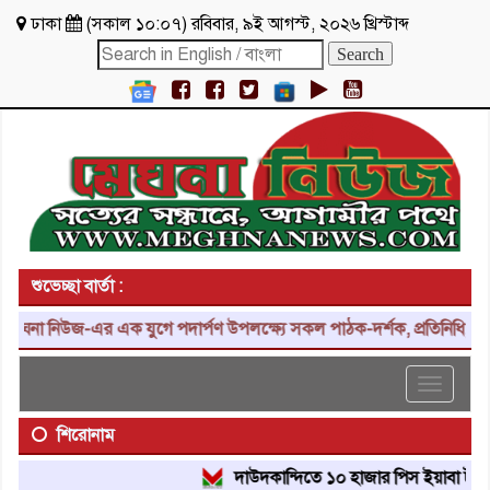
ঢাকা
(
সকাল ১০:০৭
)
রবিবার
,
৯ই আগস্ট, ২০২৬ খ্রিস্টাব্দ
শুভেচ্ছা বার্তা :
না নিউজ-এর এক যুগে পদার্পণ উপলক্ষ্যে সকল পাঠক-দর্শক, প্রতিনিধি, শুভাক
Toggle
navigat
শিরোনাম
দাউদকান্দিতে ১০ হাজার পিস ইয়াবা ট্যাবলেট উ