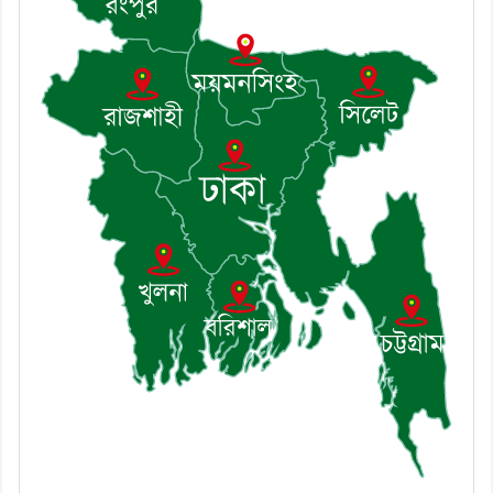
শৃঙ্খলা কমিটির মাসিক সভা অনুষ্ঠিত
৮। দাউদকান্দিতে মুচি সম্প্রদায়ের
খোঁজখবর নিলেন ড. খন্দকার মারুফ
হোসেন
৯। মেঘনায় আইন-শৃঙ্খলা কমিটির
মাসিক সভা অনুষ্ঠিত
১০। জাতীয় নেতা ড. খন্দকার
মোশাররফ হোসেনের মূল্যায়ন কোথায়
এবং একটি বিশ্লেষণ