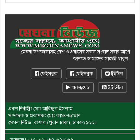
মেঘনা উপজেলাসহ দেশ ও প্রবাসের সকল সংবাদ সবার আগে
জানতে আমাদের সাথেই থাকুন।
ফেইসবুক
ফেইসবুক
টুইটার
অ্যান্ড্রয়েড
ইউটিউব
প্রধান নির্বাহীঃ মোঃ আরিফুল ইসলাম
সম্পাদক ও প্রকাশকঃ মোঃ কামরুজ্জামান
মেঘনা নিউজ, বংশাল (পুরান ঢাকা), ঢাকা-১১০০।
মোবাইলঃ
+৮৮ ০১৮৩৪-৬৭২৬৯৯