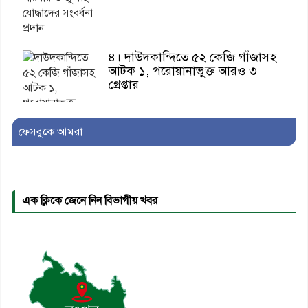
৪। দাউদকান্দিতে ৫২ কেজি গাঁজাসহ
আটক ১, পরোয়ানাভুক্ত আরও ৩
গ্রেপ্তার
ফেসবুকে আমরা
৫। মেঘনা উপজেলা বিএনপির নতুন
সদস্য সচিব হলেন সালাউদ্দিন সরকার
এক ক্লিকে জেনে নিন বিভাগীয় খবর
৬। জেলা পুলিশ সুপার থেকে সম্মাননা
পেলেন দাউদকান্দি মডেল থানার
এএসআই সজল
৭। দাউদকান্দিতে উপজেলা আইন-