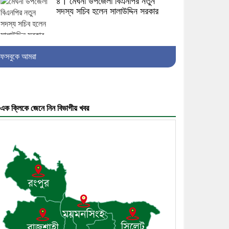
৪। মেঘনা উপজেলা বিএনপির নতুন
সদস্য সচিব হলেন সালাউদ্দিন সরকার
৫। জেলা পুলিশ সুপার থেকে সম্মাননা
ফেসবুকে আমরা
পেলেন দাউদকান্দি মডেল থানার
এএসআই সজল
এক ক্লিকে জেনে নিন বিভাগীয় খবর
৬। দাউদকান্দিতে উপজেলা আইন-
শৃঙ্খলা কমিটির মাসিক সভা অনুষ্ঠিত
৭। দাউদকান্দিতে মুচি সম্প্রদায়ের
খোঁজখবর নিলেন ড. খন্দকার মারুফ
হোসেন
৮। মেঘনায় আইন-শৃঙ্খলা কমিটির
মাসিক সভা অনুষ্ঠিত