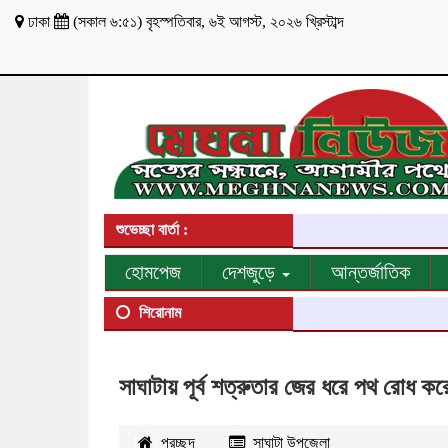
ঢাকা
(
সকাল ৬:৫১
)
বৃহস্পতিবার
,
৬ই আগস্ট, ২০২৬ খ্রিস্টাব্দ
শুভেচ্ছা বার্তা :
হোমপেজ
দেশজুড়ে
আন্তর্জাতিক
শিরোনাম
সাঘাটায় পূর্ব শত্রুতার জের ধরে পথ রোধ কর
প্রচ্ছদ
সাঘাটা উপজেলা
২৪০৩
বার পঠিত