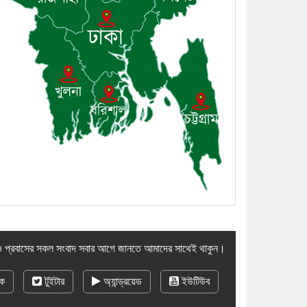
৯। জাতীয় নেতা ড. খন্দকার মোশাররফ
হোসেনের মূল্যায়ন কোথায় এবং একটি
বিশ্লেষণ
১০। দাউদকান্দিতে ইউপি সদস্যকে
মারধরের চেষ্টা ও প্রাণনাশের হুমকির
অভিযোগ
 প্রবাসের সকল সংবাদ সবার আগে জানতে আমাদের সাথেই থাকুন।
ক
টুইটার
অ্যান্ড্রয়েড
ইউটিউব