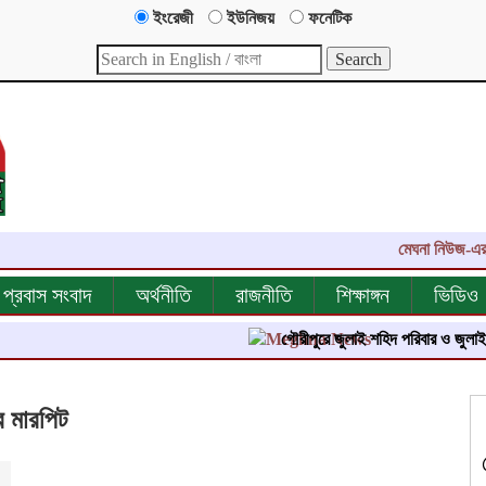
ইংরেজী
ইউনিজয়
ফনেটিক
মেঘনা নিউজ-এর এক যুগে
প্রবাস সংবাদ
অর্থনীতি
রাজনীতি
শিক্ষাঙ্গন
ভিডিও
গৌরীপুরে জুলাই শহিদ পরিবার ও জুলাই যোদ্ধাদের 
ে মারপিট