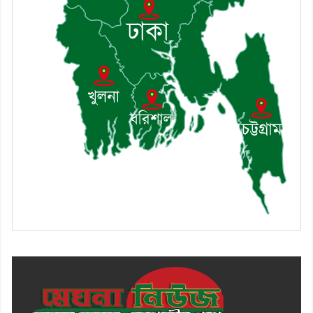
৯। মেঘনায় আইন-শৃঙ্খলা কমিটির
মাসিক সভা অনুষ্ঠিত
১০। জাতীয় নেতা ড. খন্দকার
মোশাররফ হোসেনের মূল্যায়ন কোথায়
এবং একটি বিশ্লেষণ