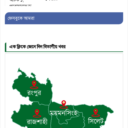
ফেসবুকে আমরা
৫। মেঘনা উপজেলা বিএনপির নতুন
সদস্য সচিব হলেন সালাউদ্দিন সরকার
এক ক্লিকে জেনে নিন বিভাগীয় খবর
৬। জেলা পুলিশ সুপার থেকে সম্মাননা
পেলেন দাউদকান্দি মডেল থানার
এএসআই সজল
৭। দাউদকান্দিতে উপজেলা আইন-
শৃঙ্খলা কমিটির মাসিক সভা অনুষ্ঠিত
৮। দাউদকান্দিতে মুচি সম্প্রদায়ের
খোঁজখবর নিলেন ড. খন্দকার মারুফ
হোসেন