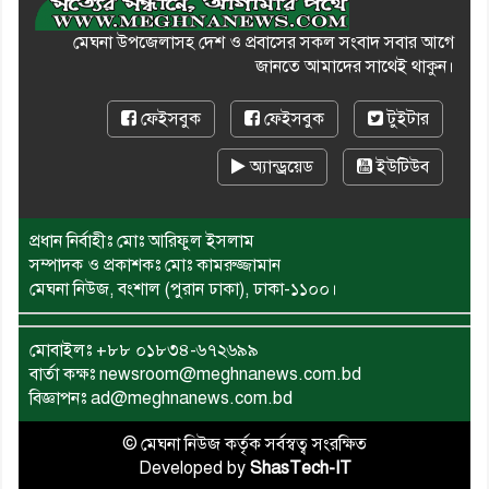
মেঘনা উপজেলাসহ দেশ ও প্রবাসের সকল সংবাদ সবার আগে
জানতে আমাদের সাথেই থাকুন।
ফেইসবুক
ফেইসবুক
টুইটার
অ্যান্ড্রয়েড
ইউটিউব
প্রধান নির্বাহীঃ মোঃ আরিফুল ইসলাম
সম্পাদক ও প্রকাশকঃ মোঃ কামরুজ্জামান
মেঘনা নিউজ, বংশাল (পুরান ঢাকা), ঢাকা-১১০০।
মোবাইলঃ
+৮৮ ০১৮৩৪-৬৭২৬৯৯
বার্তা কক্ষঃ newsroom@meghnanews.com.bd
বিজ্ঞাপনঃ ad@meghnanews.com.bd
© মেঘনা নিউজ কর্তৃক সর্বস্বত্ব সংরক্ষিত
Developed by
ShasTech-IT