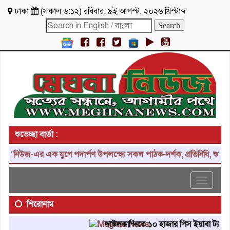
ঢাকা
(
সকাল ৬:১২
)
রবিবার
,
৯ই আগস্ট, ২০২৬ খ্রিস্টাব্দ
শুভেচ্ছা বার্তা :
িউজ-এর এক যুগে পদার্পণ উপলক্ষ্যে সকল পাঠক-দর্শক, প্রতিনিধি, শুভাকাঙ্ক
Toggle
navigat
শিরোনাম
দাউদকান্দিতে ১০ হাজার পিস ইয়াবা ট্যাবলেট উদ্