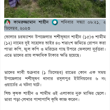
কামরুজ্জামান শাহীন
শনিবার সন্ধ্যা ০৬:২১, ২
ডিসেম্বর, ২০২৩
ভোলার চরফ্যাশন উপজেলার শশীভূষণে শাহীন (১৫)ও শামীম
(১২) নামের দুই সহোদর ভাইর ৪০ শতাংশ জমিতে রোপন করা
পাতা কপি, ফুল কপি ও মরিচের গাছ উপরে ফেললো দুর্বৃত্তরা।
এতে তাদের প্রায় লক্ষাধিক টাকার ক্ষতি হয়েছে।
তাদের দাবী শুক্রবার (১ ডিসেম্বর) রাতের কোন এক সময়
উপজেলার শশীভূষণ থানার রসুলপুর ইউনিয়নের ৬ নং
ওয়ার্ডের এ ঘটনা ঘটে।
শিশু কৃষক শাহীন ও শামীম ওই এলাকার নুরু মাঝির ছেলে।
তারা পড়া-লেখার পাশাপাশি কৃষি কাজ করেন।