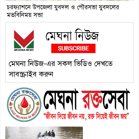
চরফ্যাশনে উপজেলা যুবদল ও পৌরসভা যুবদলের
মতবিনিময় সভা
মেঘনা নিউজ-এর সকল ভিডিও দেখতে
সাবস্ক্রাইব করুন