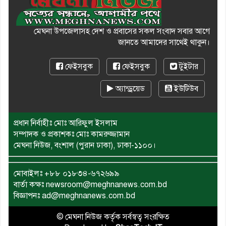
মেঘনা উপজেলাসহ দেশ ও প্রবাসের সকল সংবাদ সবার আগে
জানতে আমাদের সাথেই থাকুন।
ফেইসবুক
ফেইসবুক
টুইটার
অ্যান্ড্রয়েড
ইউটিউব
প্রধান নির্বাহীঃ মোঃ আরিফুল ইসলাম
সম্পাদক ও প্রকাশকঃ মোঃ কামরুজ্জামান
মেঘনা নিউজ, বংশাল (পুরান ঢাকা), ঢাকা-১১০০।
মোবাইলঃ
+৮৮ ০১৮৩৪-৬৭২৬৯৯
বার্তা কক্ষঃ newsroom@meghnanews.com.bd
বিজ্ঞাপনঃ ad@meghnanews.com.bd
© মেঘনা নিউজ কর্তৃক সর্বস্বত্ব সংরক্ষিত