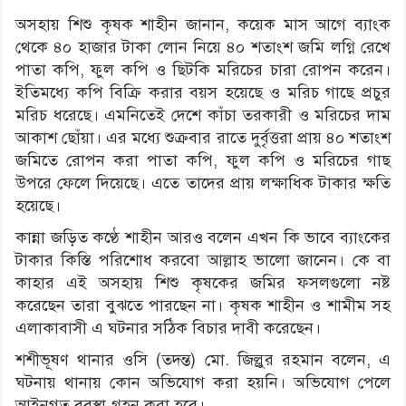
অসহায় শিশু কৃষক শাহীন জানান, কয়েক মাস আগে ব্যাংক
থেকে ৪০ হাজার টাকা লোন নিয়ে ৪০ শতাংশ জমি লগ্নি রেখে
পাতা কপি, ফুল কপি ও ছিটকি মরিচের চারা রোপন করেন।
ইতিমধ্যে কপি বিক্রি করার বয়স হয়েছে ও মরিচ গাছে প্রচুর
মরিচ ধরেছে। এমনিতেই দেশে কাঁচা তরকারী ও মরিচের দাম
আকাশ ছোঁয়া। এর মধ্যে শুক্রবার রাতে দুর্বৃত্তরা প্রায় ৪০ শতাংশ
জমিতে রোপন করা পাতা কপি, ফুল কপি ও মরিচের গাছ
উপরে ফেলে দিয়েছে। এতে তাদের প্রায় লক্ষাধিক টাকার ক্ষতি
হয়েছে।
কান্না জড়িত কণ্ঠে শাহীন আরও বলেন এখন কি ভাবে ব্যাংকের
টাকার কিস্তি পরিশোধ করবো আল্লাহ ভালো জানেন। কে বা
কাহার এই অসহায় শিশু কৃষকের জমির ফসলগুলো নষ্ট
করেছেন তারা বুঝতে পারছেন না। কৃষক শাহীন ও শামীম সহ
এলাকাবাসী এ ঘটনার সঠিক বিচার দাবী করেছেন।
শশীভূষণ থানার ওসি (তদন্ত) মো. জিল্লুর রহমান বলেন, এ
ঘটনায় থানায় কোন অভিযোগ করা হয়নি। অভিযোগ পেলে
আইনগত ববস্থা গ্রহন করা হবে।