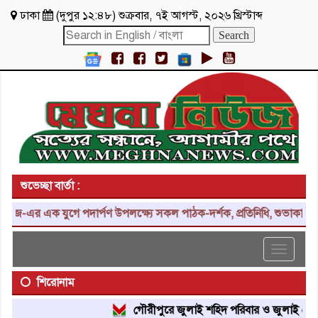
ঢাকা
(
দুপুর ১২:৪৮
)
শুক্রবার
,
৭ই আগস্ট, ২০২৬ খ্রিস্টাব্দ
শুভেচ্ছা বার্তা :
 যুগে পদার্পণ উপলক্ষ্যে সকল পাঠক-দর্শক, প্রতিনিধি, শুভাকাঙ্ক্ষী, সহযো
Toggle
navigat
শিরোনাম
গৌরীপুরে জুলাই শহিদ পরিবার ও জুলাই যোদ্ধাদের স