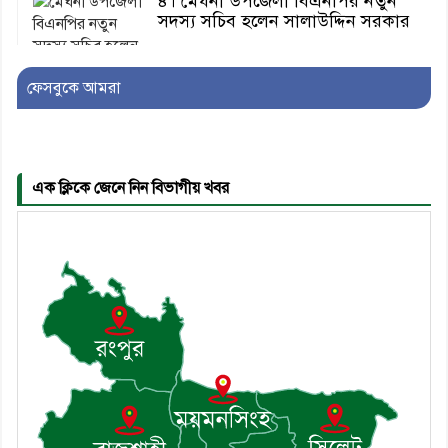
৪। মেঘনা উপজেলা বিএনপির নতুন
সদস্য সচিব হলেন সালাউদ্দিন সরকার
ফেসবুকে আমরা
৫। জেলা পুলিশ সুপার থেকে সম্মাননা
পেলেন দাউদকান্দি মডেল থানার
এএসআই সজল
এক ক্লিকে জেনে নিন বিভাগীয় খবর
৬। দাউদকান্দিতে উপজেলা আইন-
শৃঙ্খলা কমিটির মাসিক সভা অনুষ্ঠিত
৭। দাউদকান্দিতে মুচি সম্প্রদায়ের
খোঁজখবর নিলেন ড. খন্দকার মারুফ
হোসেন
৮। মেঘনায় আইন-শৃঙ্খলা কমিটির