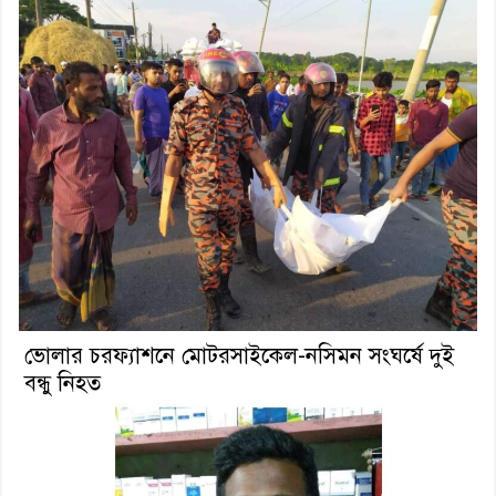
ভোলার চরফ্যাশনে মোটরসাইকেল-নসিমন সংঘর্ষে দুই
বন্ধু নিহত