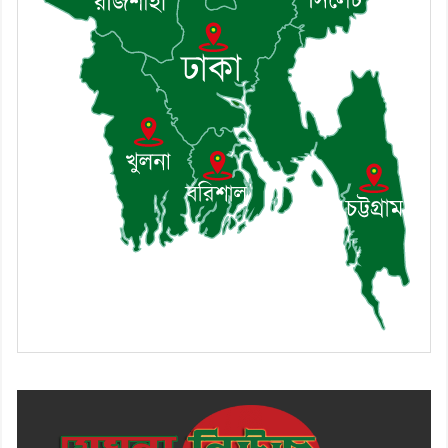
মাসিক সভা অনুষ্ঠিত
৯। জাতীয় নেতা ড. খন্দকার
মোশাররফ হোসেনের মূল্যায়ন কোথায়
এবং একটি বিশ্লেষণ
১০। দাউদকান্দিতে ইউপি সদস্যকে
মারধরের চেষ্টা ও প্রাণনাশের হুমকির
অভিযোগ