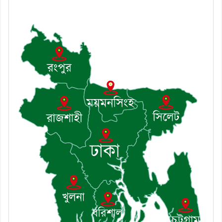
৬। জেলা পুলিশ সুপার থেকে সম্মাননা
পেলেন দাউদকান্দি মডেল থানার
এএসআই সজল
৭। দাউদকান্দিতে উপজেলা আইন-
শৃঙ্খলা কমিটির মাসিক সভা অনুষ্ঠিত
৮। দাউদকান্দিতে মুচি সম্প্রদায়ের
খোঁজখবর নিলেন ড. খন্দকার মারুফ
হোসেন
৯। মেঘনায় আইন-শৃঙ্খলা কমিটির
মাসিক সভা অনুষ্ঠিত
১০। জাতীয় নেতা ড. খন্দকার
মোশাররফ হোসেনের মূল্যায়ন কোথায়
এবং একটি বিশ্লেষণ