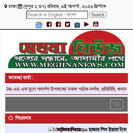
ঢাকা
(
দুপুর ২:৩৭
)
রবিবার
,
৯ই আগস্ট, ২০২৬ খ্রিস্টাব্দ
শুভেচ্ছা বার্তা :
 এক যুগে পদার্পণ উপলক্ষ্যে সকল পাঠক-দর্শক, প্রতিনিধি, শুভাকাঙ্ক্ষী, স
Toggle
navigat
শিরোনাম
দাউদকান্দিতে ১০ হাজার পিস ইয়াবা ট্যাবলেট উদ্ধার,