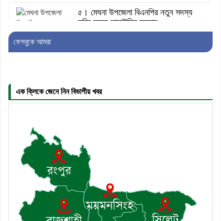
৫। মেঘনা উপজেলা বিএনপির নতুন সদস্য
সচিব হলেন সালাউদ্দিন সরকার
ফেসবুকে আমরা
৬। জেলা পুলিশ সুপার থেকে সম্মাননা পেলেন
দাউদকান্দি মডেল থানার এএসআই সজল
এক ক্লিকে জেনে নিন বিভাগীয় খবর
৭। দাউদকান্দিতে উপজেলা আইন-শৃঙ্খলা
কমিটির মাসিক সভা অনুষ্ঠিত
৮। দাউদকান্দিতে মুচি সম্প্রদায়ের খোঁজখবর
নিলেন ড. খন্দকার মারুফ হোসেন
৯। মেঘনায় আইন-শৃঙ্খলা কমিটির মাসিক