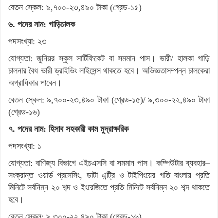
বেতন স্কেল: ৯,৭০০-২৩,৪৯০ টাকা (গ্রেড-১৫)
৬. পদের নাম: গাড়িচালক
পদসংখ্যা: ২৩
যোগ্যতা: জুনিয়র স্কুল সার্টিফিকেট বা সমমান পাস। ভারী/ হালকা গাড়ি
চালনার বৈধ ভারী ড্রাইভিং লাইসেন্স থাকতে হবে। অভিজ্ঞতাসম্পন্ন চালকেরা
অগ্রাধিকার পাবেন।
বেতন স্কেল: ৯,৭০০-২৩,৪৯০ টাকা (গ্রেড-১৫)/ ৯,৩০০-২২,৪৯০ টাকা
(গ্রেড-১৬)
৭. পদের নাম: হিসাব সহকারী কাম মুদ্রাক্ষরিক
পদসংখ্যা: ১
যোগ্যতা: বাণিজ্য বিভাগে এইচএসসি বা সমমান পাস। কম্পিউটার ব্যবহার–
সংক্রান্ত ওয়ার্ড প্রসেসিং, ডাটা এন্ট্রি ও টাইপিংয়ের গতি বাংলায় প্রতি
মিনিটে সর্বনিম্ন ২০ শব্দ ও ইংরেজিতে প্রতি মিনিটে সর্বনিম্ন ২০ শব্দ থাকতে
হবে।
বেতন স্কেল: ৯,৩০০-২২,৪৯০ টাকা (গ্রেড-১৬)