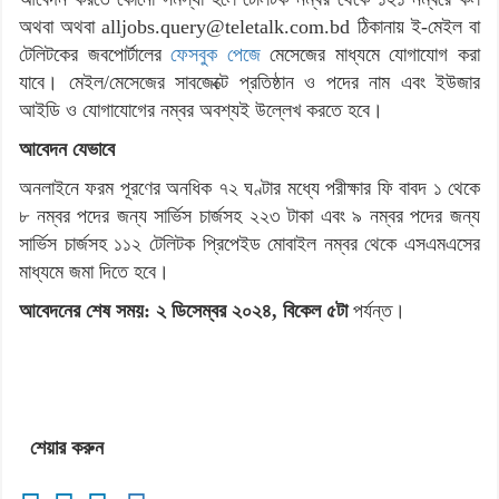
অথবা অথবা alljobs.query@teletalk.com.bd ঠিকানায় ই-মেইল বা
টেলিটকের জবপোর্টালের
ফেসবুক পেজে
মেসেজের মাধ্যমে যোগাযোগ করা
যাবে। মেইল/মেসেজের সাবজেক্টে প্রতিষ্ঠান ও পদের নাম এবং ইউজার
আইডি ও যোগাযোগের নম্বর অবশ্যই উল্লেখ করতে হবে।
আবেদন যেভাবে
অনলাইনে ফরম পূরণের অনধিক ৭২ ঘণ্টার মধ্যে পরীক্ষার ফি বাবদ ১ থেকে
৮ নম্বর পদের জন্য সার্ভিস চার্জসহ ২২৩ টাকা এবং ৯ নম্বর পদের জন্য
সার্ভিস চার্জসহ ১১২ টেলিটক প্রিপেইড মোবাইল নম্বর থেকে এসএমএসের
মাধ্যমে জমা দিতে হবে।
আবেদনের শেষ সময়:
২ ডিসেম্বর ২০২৪, বিকেল ৫টা
পর্যন্ত।
শেয়ার করুন