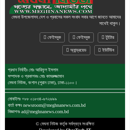
মেঘনা উপজেলাসহ দেশ ও প্রবাসের সকল সংবাদ সবার আগে জানতে আমাদের
সাথেই থাকুন।
ফেইসবুক
ফেইসবুক
টুইটার
অ্যান্ড্রয়েড
ইউটিউব
প্রধান নির্বাহীঃ মোঃ আরিফুল ইসলাম
সম্পাদক ও প্রকাশকঃ মোঃ কামরুজ্জামান
মেঘনা নিউজ, বংশাল (পুরান ঢাকা), ঢাকা-১১০০।
মোবাইলঃ
+৮৮ ০১৮৩৪-৬৭২৬৯৯
বার্তা কক্ষঃ newsroom@meghnanews.com.bd
বিজ্ঞাপনঃ ad@meghnanews.com.bd
© মেঘনা নিউজ কর্তৃক সর্বস্বত্ব সংরক্ষিত