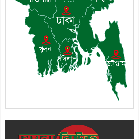
সভা অনুষ্ঠিত
১০। জাতীয় নেতা ড. খন্দকার মোশাররফ
হোসেনের মূল্যায়ন কোথায় এবং একটি
বিশ্লেষণ