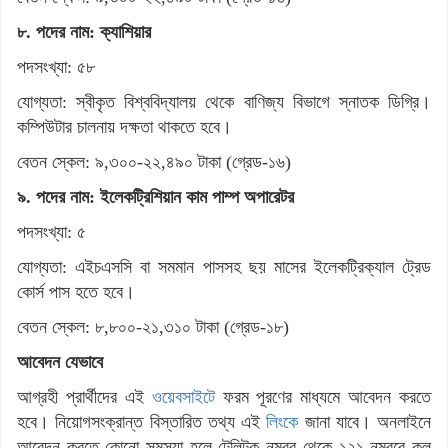
৮. পদের নাম: ক্যাশিয়ার
পদসংখ্যা: ৫৮
যোগ্যতা: স্বীকৃত বিশ্ববিদ্যালয় থেকে বাণিজ্য বিভাগে স্নাতক ডিগ্রি।
কম্পিউটার চালনায় দক্ষতা থাকতে হবে।
বেতন স্কেল: ৯,৩০০-২২,৪৯০ টাকা (গ্রেড-১৬)
৯. পদের নাম: ইলেকট্রিশিয়ান কাম পাম্প অপারেটর
পদসংখ্যা: ৫
যোগ্যতা: এইচএসসি বা সমমান পাসসহ ছয় মাসের ইলেকট্রিক্যাল ট্রেড
কোর্স পাস হতে হবে।
বেতন স্কেল: ৮,৮০০-২১,৩১০ টাকা (গ্রেড-১৮)
আবেদন যেভাবে
আগ্রহী প্রার্থীদের এই
ওয়েবসাইটে
ফরম পূরণের মাধ্যমে আবেদন করতে
হবে। নিয়োগসংক্রান্ত বিস্তারিত তথ্য এই
লিংকে
জানা যাবে। অনলাইনে
আবেদন করতে কোনো সমস্যা হলে টেলিটক নম্বর থেকে ১২১ নম্বরে কল