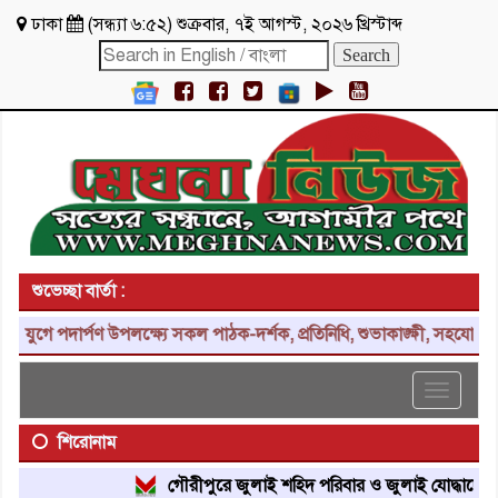
ঢাকা
(
সন্ধ্যা ৬:৫২
)
শুক্রবার
,
৭ই আগস্ট, ২০২৬ খ্রিস্টাব্দ
শুভেচ্ছা বার্তা :
ে পদার্পণ উপলক্ষ্যে সকল পাঠক-দর্শক, প্রতিনিধি, শুভাকাঙ্ক্ষী, সহযোগী, 
Toggle
navigat
শিরোনাম
গৌরীপুরে জুলাই শহিদ পরিবার ও জুলাই যোদ্ধাদের সংব