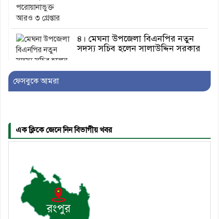
৪। মেঘনা উপজেলা বিএনপির নতুন
সদস্য সচিব হলেন সালাউদ্দিন সরকার
ফেসবুকে আমরা
৫। জেলা পুলিশ সুপার থেকে সম্মাননা
পেলেন দাউদকান্দি মডেল থানার
এএসআই সজল
এক ক্লিকে জেনে নিন বিভাগীয় খবর
৬। দাউদকান্দিতে উপজেলা আইন-
শৃঙ্খলা কমিটির মাসিক সভা অনুষ্ঠিত
৭। দাউদকান্দিতে মুচি সম্প্রদায়ের
খোঁজখবর নিলেন ড. খন্দকার মারুফ