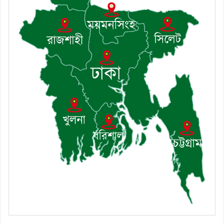
হোসেন
৮। মেঘনায় আইন-শৃঙ্খলা কমিটির
মাসিক সভা অনুষ্ঠিত
৯। জাতীয় নেতা ড. খন্দকার
মোশাররফ হোসেনের মূল্যায়ন কোথায়
এবং একটি বিশ্লেষণ
১০। দাউদকান্দিতে ইউপি সদস্যকে
মারধরের চেষ্টা ও প্রাণনাশের হুমকির
অভিযোগ