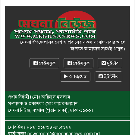
মেঘনা উপজেলাসহ দেশ ও প্রবাসের সকল সংবাদ সবার আগে
জানতে আমাদের সাথেই থাকুন।
ফেইসবুক
ফেইসবুক
টুইটার
অ্যান্ড্রয়েড
ইউটিউব
প্রধান নির্বাহীঃ মোঃ আরিফুল ইসলাম
সম্পাদক ও প্রকাশকঃ মোঃ কামরুজ্জামান
মেঘনা নিউজ, বংশাল (পুরান ঢাকা), ঢাকা-১১০০।
মোবাইলঃ
+৮৮ ০১৮৩৪-৬৭২৬৯৯
বার্তা কক্ষঃ newsroom@meghnanews.com.bd