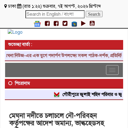
ঢাকা
(
রাত ১:২২
)
শুক্রবার
,
৭ই আগস্ট, ২০২৬ খ্রিস্টাব্দ
শুভেচ্ছা বার্তা :
ঘনা নিউজ-এর এক যুগে পদার্পণ উপলক্ষ্যে সকল পাঠক-দর্শক, প্রতিনিধি, শুভা
Toggle
navigat
শিরোনাম
গৌরীপুরে জুলাই শহিদ পরিবার ও জুলাই যোদ
মেঘনা নদীতে চলাচলে নৌ-পরিবহন
কর্তৃপক্ষের আদেশ অমান্য, ভাল্কহেডসহ