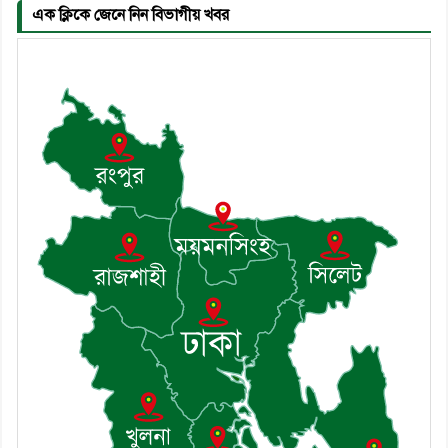
এক ক্লিকে জেনে নিন বিভাগীয় খবর
৬। দাউদকান্দিতে উপজেলা আইন-
শৃঙ্খলা কমিটির মাসিক সভা অনুষ্ঠিত
৭। দাউদকান্দিতে মুচি সম্প্রদায়ের
খোঁজখবর নিলেন ড. খন্দকার মারুফ
হোসেন
৮। মেঘনায় আইন-শৃঙ্খলা কমিটির
মাসিক সভা অনুষ্ঠিত
৯। জাতীয় নেতা ড. খন্দকার
মোশাররফ হোসেনের মূল্যায়ন কোথায়
এবং একটি বিশ্লেষণ