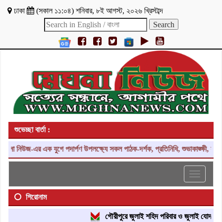
ঢাকা
(
সকাল ১১:০৪
)
শনিবার
,
৮ই আগস্ট, ২০২৬ খ্রিস্টাব্দ
শুভেচ্ছা বার্তা :
 নিউজ-এর এক যুগে পদার্পণ উপলক্ষ্যে সকল পাঠক-দর্শক, প্রতিনিধি, শুভাকাঙ্ক্ষী, সহযো
Toggle
navigati
শিরোনাম
গৌরীপুরে জুলাই শহিদ পরিবার ও জুলাই যোদ্ধাদের সং