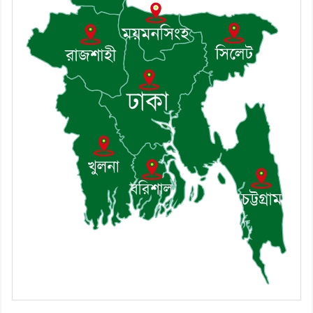
৯। জাতীয় নেতা ড. খন্দকার মোশাররফ
হোসেনের মূল্যায়ন কোথায় এবং একটি
বিশ্লেষণ
১০। দাউদকান্দিতে ইউপি সদস্যকে মারধরের
চেষ্টা ও প্রাণনাশের হুমকির অভিযোগ