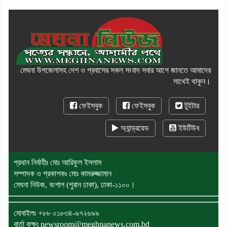
মেঘনা উপজেলাসহ দেশ ও প্রবাসের সকল সংবাদ সবার আগে জানতে আমাদের
সাথেই থাকুন।
ফেইসবুক
ফেইসবুক
টুইটার
অ্যান্ড্রয়েড
ইউটিউব
প্রধান নির্বাহীঃ মোঃ আরিফুল ইসলাম
সম্পাদক ও প্রকাশকঃ মোঃ কামরুজ্জামান
মেঘনা নিউজ, বংশাল (পুরান ঢাকা), ঢাকা-১১০০।
মোবাইলঃ
+৮৮ ০১৮৩৪-৬৭২৬৯৯
বার্তা কক্ষঃ newsroom@meghnanews.com.bd