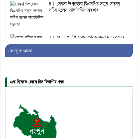
৪। মেঘনা উপজেলা বিএনপির নতুন সদস্য
সচিব হলেন সালাউদ্দিন সরকার
৫। জেলা পুলিশ সুপার থেকে সম্মাননা পেলেন
দাউদকান্দি মডেল থানার এএসআই সজল
ফেসবুকে আমরা
৬। দাউদকান্দিতে উপজেলা আইন-শৃঙ্খলা
কমিটির মাসিক সভা অনুষ্ঠিত
এক ক্লিকে জেনে নিন বিভাগীয় খবর
৭। দাউদকান্দিতে মুচি সম্প্রদায়ের খোঁজখবর
নিলেন ড. খন্দকার মারুফ হোসেন
৮। মেঘনায় আইন-শৃঙ্খলা কমিটির মাসিক
সভা অনুষ্ঠিত