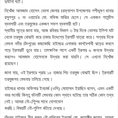
দুর্ঘটনা ঘটে।
নিখোঁজ আমজাদ হোসেন ভোলা জেলার চরফ্যাশন উপজেলার শশীভূষণ থানার
রসুলপুর ২ নং ওয়ার্ডের মো. মফিজ মাঝির ছেলে। সে একজন গার্মেন্টস
ব্যবসায়ী এবং তরমুজের একজন সফল ব্যবসায়ী বটে।
স্থানীয় সূত্রে জানা যায়, আজ রবিবার বিকাল ৩ টার দিকে ভোলার ইলিশা ঘাট
থেকে তরমুজ বোঝাই করে ঢাকার উদ্দেশ্যে ট্রলাটি যাত্রা করে। সন্ধার দিকে
মেঘনা নদীর চাঁদপুরের কাছাকাছি হাইমচর এলাকায় কালবৈশাখী ঝড়ের কবলে
পড়ে ট্রলারটি ডুবে যায়। তাৎক্ষণিক পাশে একটি ট্রলার ৬ জনকে উদ্ধার
করলেও আমজাদ হোসেনকে উদ্ধার করা যায়নি। সে এখনো নিখোঁজ
রয়েছেন।
জানা যায়, ওই ট্রলারে প্রায় ১৫ হাজার পিচ তরমুজ বোঝাই ছিল। ট্রলারটি
তরমুজসহ মেঘনায় তলিয়ে গেছে।
হাইমচর থানার অফিসার ইনচার্জ (ওসি) মোহাম্মদ ইয়াছিন বলেন, এমন একটি
খবর শুনেছি কিন্তু ঘটনাটি মেঘনার কোন স্থানে ঘটেছে তার সঠিক কোন তথ্য
নেই। আমরা নৌ-পুেিশর সাথে যোগাযোগ
করছি। বিষয়টি নৌ-পুলিশ খতিয়ে দেখছে।
চাঁদপুর হাইমচর নীল কমল নৌ-পুলিশের ইনচার্জ মো. জাহাঙ্গীর জানান, আমরা