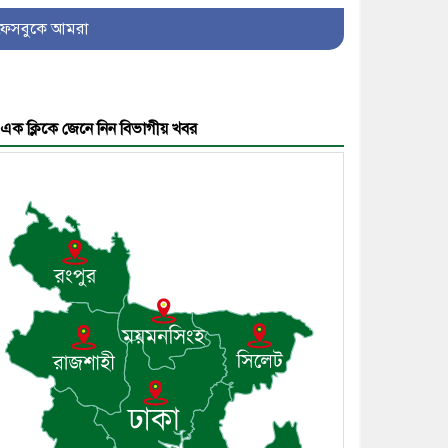
ফেসবুকে আমরা
৫। মেঘনা উপজেলা বিএনপির
নতুন সদস্য সচিব হলেন
সালাউদ্দিন সরকার
এক ক্লিকে জেনে নিন বিভাগীয় খবর
৬। জেলা পুলিশ সুপার থেকে
সম্মাননা পেলেন দাউদকান্দি
মডেল থানার এএসআই সজল
৭। দাউদকান্দিতে উপজেলা
আইন-শৃঙ্খলা কমিটির মাসিক
সভা অনুষ্ঠিত
৮। দাউদকান্দিতে মুচি
সম্প্রদায়ের খোঁজখবর নিলেন ড.