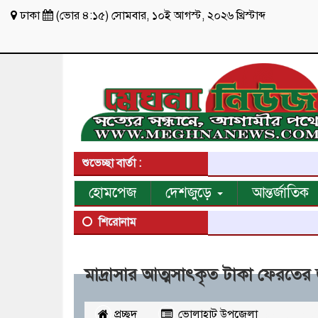
ঢাকা
(
ভোর ৪:১৫
)
সোমবার
,
১০ই আগস্ট, ২০২৬ খ্রিস্টাব্দ
শুভেচ্ছা বার্তা :
হোমপেজ
দেশজুড়ে
আন্তর্জাতিক
শিরোনাম
মাদ্রাসার আত্মসাৎকৃত টাকা ফেরতের 
প্রচ্ছদ
ভোলাহাট উপজেলা
২৪৬১
ব