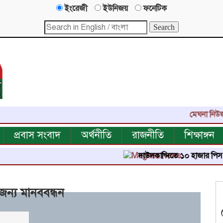
ইংরেজী
ইউনিজয়
ফনেটিক
মেঘনা নিউজ-এর এ
প্রবাস সংবাদ
অর্থনীতি
রাজনীতি
শিক্ষাঙ্গন
দাউদকান্দিতে ১০ হাজার পিস ইয়াবা ট্যা
জন্য মানববন্ধন
ার পঠিত