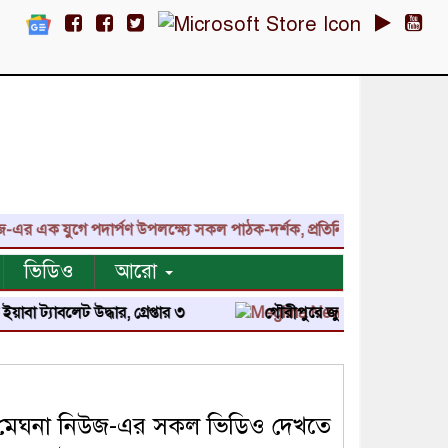
ক যুগে পদার্পণ উপলক্ষ্যে সকল পাঠক-দর্শক, প্রতিনিধি, শুভাকাঙ্ক্ষী, সহয
ভিডিও
আরো
বলেট উদ্ধার, গ্রেপ্তার ৩
গৌরীপুরে জুলাই শহিদ পরিবার ও জুলাই 
মেঘনা নিউজ-এর সকল ভিডিও দেখতে