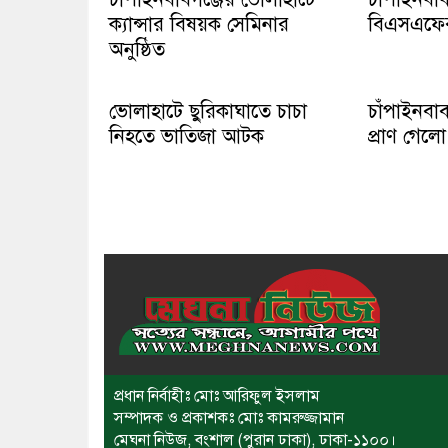
ক্যান্সার বিষয়ক সেমিনার
বিএসএফের ব
অনুষ্ঠিত
ভোলাহাটে ছুরিকাঘাতে চাচা
চাঁপাইনবাব
নিহতে ভাতিজা আটক
প্রাণ গেল
প্রধান নির্বাহীঃ মোঃ আরিফুল ইসলাম
সম্পাদক ও প্রকাশকঃ মোঃ কামরুজ্জামান
মেঘনা নিউজ, বংশাল (পুরান ঢাকা), ঢাকা-১১০০।