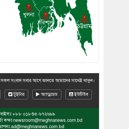
খন্দকার মারুফ হোসেন
৯। মেঘনায় আইন-শৃঙ্খলা
কমিটির মাসিক সভা অনুষ্ঠিত
১০। জাতীয় নেতা ড. খন্দকার
মোশাররফ হোসেনের মূল্যায়ন
কোথায় এবং একটি বিশ্লেষণ
র সকল সংবাদ সবার আগে জানতে আমাদের সাথেই থাকুন।
টুইটার
অ্যান্ড্রয়েড
ইউটিউব
বাইলঃ
+৮৮ ০১৮৩৪-৬৭২৬৯৯
র্তা কক্ষঃ newsroom@meghnanews.com.bd
জ্ঞাপনঃ ad@meghnanews.com.bd