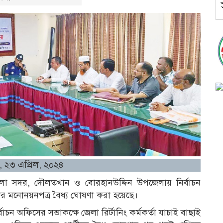
, ২৩ এপ্রিল, ২০২৪
লা সদর, দৌলতখান ও বোরহানউদ্দিন উপজেলায় নির্বাচন
্থীর মনোনয়নপত্র বৈধ্য ঘোষণা করা হয়েছে।
চন অফিসের সভাকক্ষে জেলা রির্টানিং কর্মকর্তা যাচাই বাছাই