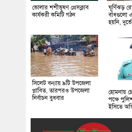
ঘূর্ণিঝড় রে
ভোলার শশীভূষণ প্রেসক্লাব
বাঁধগুলো 
কার্যকরী কমিটি গঠন
হয়নি, দুর্
সিলেট বন্যায় ৯টি উপজেলা
প্লাবিত, তারপরও উপজেলা
হোমনায় চেয়া
নির্বাচন বুধবার
পক্ষে পুল
ইসিতে অ