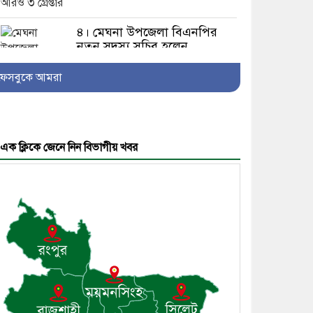
৪। মেঘনা উপজেলা বিএনপির
নতুন সদস্য সচিব হলেন
সালাউদ্দিন সরকার
ফেসবুকে আমরা
৫। জেলা পুলিশ সুপার থেকে
এক ক্লিকে জেনে নিন বিভাগীয় খবর
সম্মাননা পেলেন দাউদকান্দি
মডেল থানার এএসআই সজল
৬। দাউদকান্দিতে উপজেলা
আইন-শৃঙ্খলা কমিটির মাসিক
সভা অনুষ্ঠিত
৭। দাউদকান্দিতে মুচি