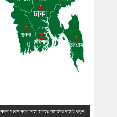
সম্প্রদায়ের খোঁজখবর নিলেন ড.
খন্দকার মারুফ হোসেন
৮। মেঘনায় আইন-শৃঙ্খলা
কমিটির মাসিক সভা অনুষ্ঠিত
৯। জাতীয় নেতা ড. খন্দকার
মোশাররফ হোসেনের মূল্যায়ন
কোথায় এবং একটি বিশ্লেষণ
১০। দাউদকান্দিতে ইউপি
সদস্যকে মারধরের চেষ্টা ও
প্রাণনাশের হুমকির অভিযোগ
র সকল সংবাদ সবার আগে জানতে আমাদের সাথেই থাকুন।