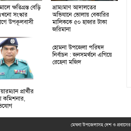
মালে ক্ষতিগ্রস্ত বেড়ি
ভ্রাম্যমাণ আদালতের
এখনো সংস্কার
অভিযানে ভোলায় বেকারির
ভোগে উপকূলবাসী
মালিককে ৫০ হাজার টাকা
জরিমানা
হোমনা উপজেলা পরিষদ
নির্বাচন : জনসমর্থনে এগিয়ে
রেহেনা মজিদ
রম্যান প্রার্থীর
িশ কমিশনার,
ভিযোগ
মেঘনা উপজেলাসহ দেশ ও প্রবাসে