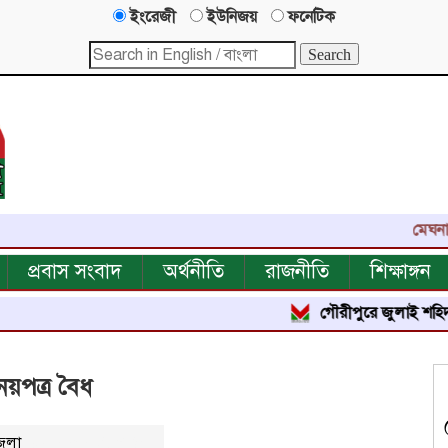
ইংরেজী
ইউনিজয়
ফনেটিক
মেঘনা নিউজ-এর
প্রবাস সংবাদ
অর্থনীতি
রাজনীতি
শিক্ষাঙ্গন
গৌরীপুরে জুলাই শহিদ পরিবার ও জ
য়পত্র বৈধ
েলা
২৫১২
বার পঠিত