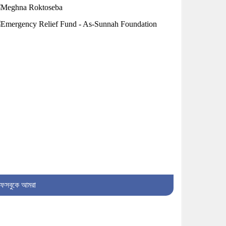
৬। দাউদকান্দিতে উপজেলা আইন-
শৃঙ্খলা কমিটির মাসিক সভা অনুষ্ঠিত
৭। দাউদকান্দিতে মুচি সম্প্রদায়ের
খোঁজখবর নিলেন ড. খন্দকার মারুফ
হোসেন
৮। মেঘনায় আইন-শৃঙ্খলা কমিটির
মাসিক সভা অনুষ্ঠিত
৯। জাতীয় নেতা ড. খন্দকার মোশাররফ
হোসেনের মূল্যায়ন কোথায় এবং একটি
বিশ্লেষণ
১০। দাউদকান্দিতে ইউপি সদস্যকে
ফেসবুকে আমরা
মারধরের চেষ্টা ও প্রাণনাশের হুমকির
অভিযোগ