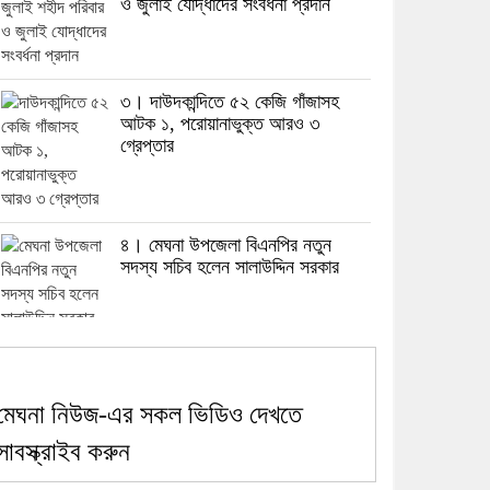
ও জুলাই যোদ্ধাদের সংবর্ধনা প্রদান
৩। দাউদকান্দিতে ৫২ কেজি গাঁজাসহ
আটক ১, পরোয়ানাভুক্ত আরও ৩
গ্রেপ্তার
৪। মেঘনা উপজেলা বিএনপির নতুন
সদস্য সচিব হলেন সালাউদ্দিন সরকার
৫। জেলা পুলিশ সুপার থেকে সম্মাননা
পেলেন দাউদকান্দি মডেল থানার
এএসআই সজল
মেঘনা নিউজ-এর সকল ভিডিও দেখতে
সাবস্ক্রাইব করুন