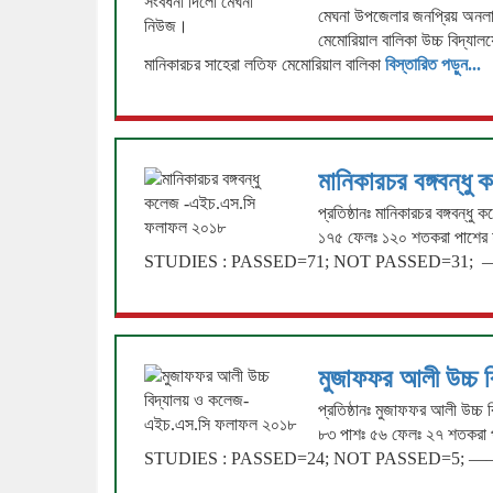
মেঘনা উপজেলার জনপ্রিয় অনল
মেমোরিয়াল বালিকা উচ্চ বিদ্যাল
মানিকারচর সাহেরা লতিফ মেমোরিয়াল বালিকা
বিস্তারিত পড়ুন...
মানিকারচর বঙ্গবন্
প্রতিষ্ঠানঃ মানিকারচর বঙ্গবন্ধ
১৭৫ ফেলঃ ১২০ শতকরা পা
STUDIES : PASSED=71; NOT PASSED=31; ——
মুজাফফর আলী উচ্চ
প্রতিষ্ঠানঃ মুজাফফর আলী উচ্চ 
৮৩ পাশঃ ৫৬ ফেলঃ ২৭ শত
STUDIES : PASSED=24; NOT PASSED=5; —