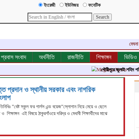
ইংরেজী
ইউনিজয়
ফনেটিক
মেঘনা নিউজ
প্রবাস সংবাদ
অর্থনীতি
রাজনীতি
শিক্ষাঙ্গন
ভিডিও
গৌরীপুরে জুলাই শহিদ পরিবার ও 
বৃত্তি প্রদান ও স্থানীয় সরকার এবং নাগরিক
সংলাপ
িনিধিঃ ”বেষ্ট স্কুল ফর গার্লস এন্ড বয়েজ”স্লোগান নিয়ে মেয়ে ও ছেলে
া ও শিক্ষাঙ্গন এই বিষয়ে ঠাকুরগাঁওয়ে দরিদ্র ও মেধাবী শিক্ষার্থীদের মাঝে