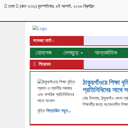
ঢাকা
(
রাত ৩:৩১
)
বৃহস্পতিবার
,
৬ই আগস্ট, ২০২৬ খ্রিস্টাব্দ
শুভেচ্ছা বার্তা :
হোমপেজ
দেশজুড়ে
আন্তর্জাতিক
শিরোনাম
ঠাকুরগাঁওয়ে শিক্ষা 
প্রতিনিধিদের সাথে 
মোঃ ইসলাম, ঠাকুরগাঁও জেলা প্রত
শিক্ষার্থীর জন্য সংবেদনশীল শিক্ষ
বৃত্তি
বিস্তারিত পড়ুন...