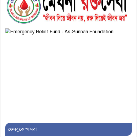
এএসআই সজল
৭। দাউদকান্দিতে উপজেলা আইন-
শৃঙ্খলা কমিটির মাসিক সভা অনুষ্ঠিত
৮। দাউদকান্দিতে মুচি সম্প্রদায়ের
খোঁজখবর নিলেন ড. খন্দকার মারুফ
হোসেন
৯। মেঘনায় আইন-শৃঙ্খলা কমিটির
মাসিক সভা অনুষ্ঠিত
১০। জাতীয় নেতা ড. খন্দকার
মোশাররফ হোসেনের মূল্যায়ন কোথায়
এবং একটি বিশ্লেষণ
ফেসবুকে আমরা