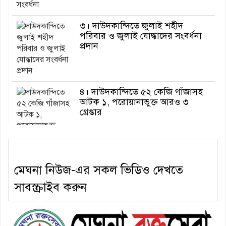
৩। দাউদকান্দিতে জুলাই শহীদ
পরিবার ও জুলাই যোদ্ধাদের সংবর্ধনা
প্রদান
৪। দাউদকান্দিতে ৫২ কেজি গাঁজাসহ
আটক ১, পরোয়ানাভুক্ত আরও ৩
গ্রেপ্তার
৫। মেঘনা উপজেলা বিএনপির নতুন
মেঘনা নিউজ-এর সকল ভিডিও দেখতে
সদস্য সচিব হলেন সালাউদ্দিন সরকার
সাবস্ক্রাইব করুন
৬। জেলা পুলিশ সুপার থেকে সম্মাননা
পেলেন দাউদকান্দি মডেল থানার