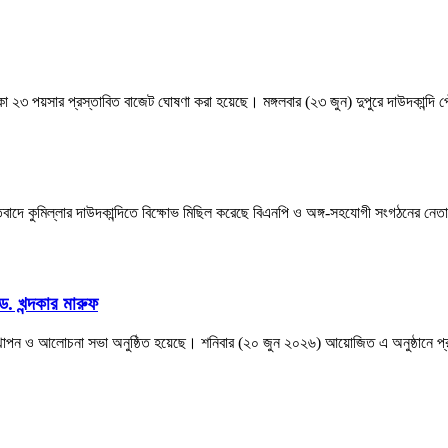
৩ পয়সার প্রস্তাবিত বাজেট ঘোষণা করা হয়েছে। মঙ্গলবার (২৩ জুন) দুপুরে দাউদকান্দি প
িবাদে কুমিল্লার দাউদকান্দিতে বিক্ষোভ মিছিল করেছে বিএনপি ও অঙ্গ-সহযোগী সংগঠনের নেতাকর
ড. খন্দকার মারুফ
্থাপন ও আলোচনা সভা অনুষ্ঠিত হয়েছে। শনিবার (২০ জুন ২০২৬) আয়োজিত এ অনুষ্ঠানে প্