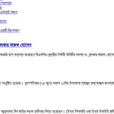
্রেপ্তার
ার
ার এএসআই সজল
হোসেন
 একটি বিশ্লেষণ
খন্দকার মারুফ হোসেন
ুরি বলে মন্তব্য করেছেন বিএনপির কেন্দ্রীয় নির্বাহী কমিটির সদস্য ড. খন্দকার মারুফ হ
অনুষ্ঠিত হয়েছে। বৃহস্পতিবার (২৫ জুন) সকাল ১১টায় উপজেলা স্বাস্থ্য কমপ্লেক্সে জনস্বাস
 আব্দুল্লাহ বিন জহির সড়ক দুর্ঘটনায় নিহত হয়েছেন। (ইন্না লিল্লাহি ওয়া ইন্না ইলাইহি রাজ