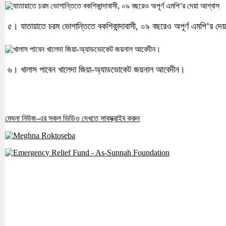
৫। যাতায়াতে চরম ভোগান্তিতে বকশিকান্দাবাসী, ০৯ বছরেও অপূর্ণ এমপি’র দে
৬। খালাস পাবেন খালেদা জিয়া-অ্যাডভোকেট জয়নাল আবেদীন।
মেঘনা নিউজ-এর সকল ভিডিও দেখতে সাবস্ক্রাইব করুন