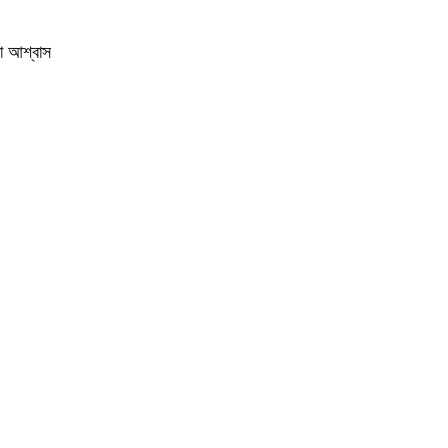
য়া আশ্বাস