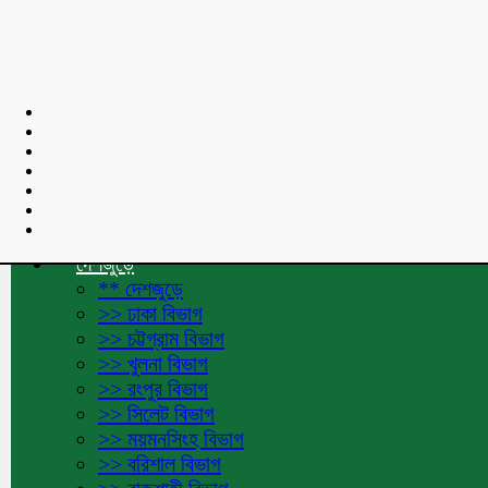
শুভেচ্ছা বার্তা :
Toggle navigation
হোমপেজ
দেশজুড়ে
** দেশজুড়ে
>> ঢাকা বিভাগ
>> চট্টগ্রাম বিভাগ
>> খুলনা বিভাগ
>> রংপুর বিভাগ
>> সিলেট বিভাগ
>> ময়মনসিংহ বিভাগ
>> বরিশাল বিভাগ