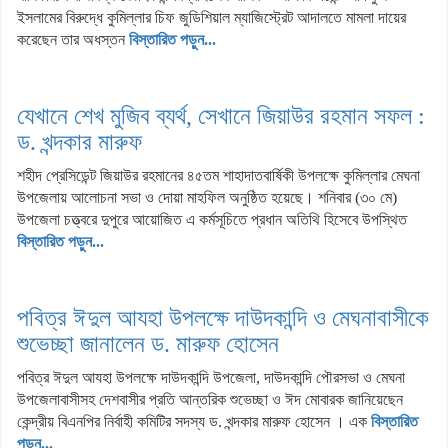
ইসলামের বিরুদ্ধে কুমিল্লার চিফ জুডিশিয়াল ম্যাজিস্ট্রেট আদালতে মামলা দায়ের
করেছেন তার অধস্তন
বিস্তারিত পড়ুন...
যেখানে শেখ মুজিব ব্যর্থ, সেখানে জিয়াউর রহমান সফল :
ড. খন্দকার মারুফ
শহীদ প্রেসিডেন্ট জিয়াউর রহমানের ৪৫তম শাহাদাতবার্ষিকী উপলক্ষে কুমিল্লার মেঘনা
উপজেলায় আলোচনা সভা ও দোয়া মাহফিল অনুষ্ঠিত হয়েছে। শনিবার (৩০ মে)
উপজেলা চত্ত্বরে দুপুরে আয়োজিত এ কর্মসূচিতে প্রধান অতিথি হিসেবে উপস্থিত
বিস্তারিত পড়ুন...
পবিত্র ঈদুল আযহা উপলক্ষে দাউদকান্দি ও মেঘনাবাসীকে
শুভেচ্ছা জানালেন ড. মারুফ হোসেন
পবিত্র ঈদুল আযহা উপলক্ষে দাউদকান্দি উপজেলা, দাউদকান্দি পৌরসভা ও মেঘনা
উপজেলাবাসীসহ দেশবাসীর প্রতি আন্তরিক শুভেচ্ছা ও ঈদ মোবারক জানিয়েছেন
কেন্দ্রীয় বিএনপির নির্বাহী কমিটির সদস্য ড. খন্দকার মারুফ হোসেন । এক
বিস্তারিত
পড়ুন...