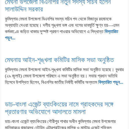
মেঘনা উপজেলা বিএনপির নতুন সদস্য সচিব হলেন
সালাউদ্দিন সরকার
কুমিল্লার মেঘনা উপজেলা বিএনপির সদস্য সচিব পদ থেকে মিজানুর রহমানকে
অব্যাহতি দেওয়া হয়েছে। দলীয় শৃঙ্খলা ভঙ্গ এবং দলের ভাবমূর্তি ক্ষুণ্ন হয়—এমন
কর্মকাণ্ডে জড়িত থাকার সুস্পষ্ট প্রমাণ পাওয়ার অভিযোগে এ সিদ্ধান্ত
বিস্তারিত
পড়ুন...
মেঘনায় আইন-শৃঙ্খলা কমিটির মাসিক সভা অনুষ্ঠিত
কুমিল্লার মেঘনা উপজেলা আইন-শৃঙ্খলা কমিটির মাসিক সভা অনুষ্ঠিত হয়েছে। বুধবার
(২৯ জুলাই) মেঘনা উপজেলা পরিষদে এ সভা অনুষ্ঠিত হয়। সভায় প্রধান অতিথি
হিসেবে উপস্থিত ছিলেন, বিএনপির জাতীয় নির্বাহী কমিটির অন্যতম
বিস্তারিত পড়ুন...
ডাচ-বাংলা এজেন্ট ব্যাংকিংয়ের নামে গ্রাহকদের সঙ্গে
প্রতারণার অভিযোগে আদালতে মামলা
ডাচ-বাংলা এজেন্ট ব্যাংকিংয়ের গৌরীপুর শাখার অধীন কুমিল্লার মেঘনা উপজেলার
মানিকারচর বাজারস্থ তৌহিদ এন্টারপ্রাইজের মালিক ও মাস্টার এজেন্ট শফিকুল