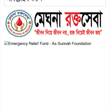
৬। জেলা পুলিশ সুপার থেকে সম্মাননা
পেলেন দাউদকান্দি মডেল থানার
এএসআই সজল
৭। দাউদকান্দিতে উপজেলা আইন-
শৃঙ্খলা কমিটির মাসিক সভা অনুষ্ঠিত
৮। দাউদকান্দিতে মুচি সম্প্রদায়ের
খোঁজখবর নিলেন ড. খন্দকার মারুফ
হোসেন
৯। মেঘনায় আইন-শৃঙ্খলা কমিটির
মাসিক সভা অনুষ্ঠিত
১০। জাতীয় নেতা ড. খন্দকার