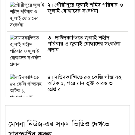
২। গৌরীপুরে জুলাই শহিদ পরিবার ও
জুলাই যোদ্ধাদের সংবর্ধনা
৩। দাউদকান্দিতে জুলাই শহীদ
পরিবার ও জুলাই যোদ্ধাদের সংবর্ধনা
প্রদান
৪। দাউদকান্দিতে ৫২ কেজি গাঁজাসহ
আটক ১, পরোয়ানাভুক্ত আরও ৩
গ্রেপ্তার
৫। মেঘনা উপজেলা বিএনপির নতুন
মেঘনা নিউজ-এর সকল ভিডিও দেখতে
সদস্য সচিব হলেন সালাউদ্দিন সরকার
সাবস্ক্রাইব করুন