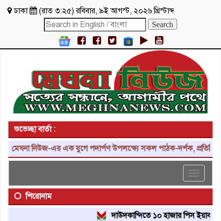
ঢাকা
(
রাত ৩:২৫
)
রবিবার
,
৯ই আগস্ট, ২০২৬ খ্রিস্টাব্দ
শুভেচ্ছা বার্তা :
মেঘনা নিউজ-এর এক যুগে পদার্পণ উপলক্ষ্যে সকল পাঠক-দর্শক, প্রতিনিধি, শ
Toggle
navigat
শিরোনাম
দাউদকান্দিতে ১০ হাজার পিস ইয়াবা ট্যাবলে