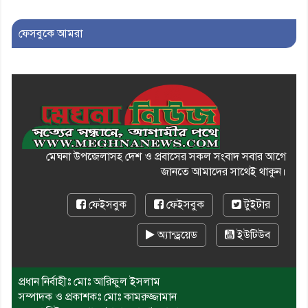
মোশাররফ হোসেনের মূল্যায়ন কোথায়
এবং একটি বিশ্লেষণ
ফেসবুকে আমরা
মেঘনা উপজেলাসহ দেশ ও প্রবাসের সকল সংবাদ সবার আগে
জানতে আমাদের সাথেই থাকুন।
ফেইসবুক
ফেইসবুক
টুইটার
অ্যান্ড্রয়েড
ইউটিউব
প্রধান নির্বাহীঃ মোঃ আরিফুল ইসলাম
সম্পাদক ও প্রকাশকঃ মোঃ কামরুজ্জামান