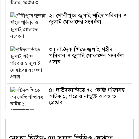
২। গৌরীপুরে জুলাই শহিদ পরিবার ও
জুলাই যোদ্ধাদের সংবর্ধনা
৩। দাউদকান্দিতে জুলাই শহীদ
পরিবার ও জুলাই যোদ্ধাদের সংবর্ধনা
প্রদান
৪। দাউদকান্দিতে ৫২ কেজি গাঁজাসহ
আটক ১, পরোয়ানাভুক্ত আরও ৩
গ্রেপ্তার
৫। মেঘনা উপজেলা বিএনপির নতুন
মেঘনা নিউজ-এর সকল ভিডিও দেখতে
সদস্য সচিব হলেন সালাউদ্দিন সরকার