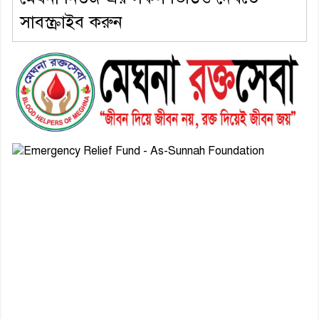
সাবস্ক্রাইব করুন
৬। জেলা পুলিশ সুপার থেকে সম্মাননা
পেলেন দাউদকান্দি মডেল থানার
এএসআই সজল
৭। দাউদকান্দিতে উপজেলা আইন-
শৃঙ্খলা কমিটির মাসিক সভা অনুষ্ঠিত
৮। দাউদকান্দিতে মুচি সম্প্রদায়ের
খোঁজখবর নিলেন ড. খন্দকার মারুফ
হোসেন
৯। মেঘনায় আইন-শৃঙ্খলা কমিটির
মাসিক সভা অনুষ্ঠিত