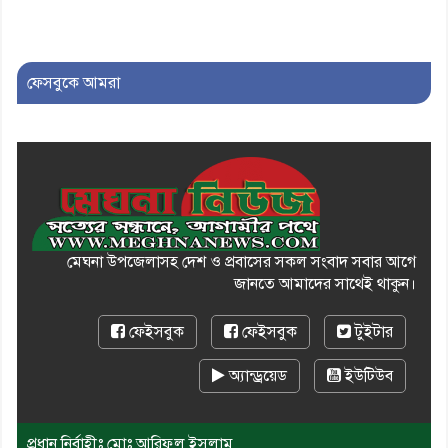
১০। জাতীয় নেতা ড. খন্দকার
মোশাররফ হোসেনের মূল্যায়ন কোথায়
এবং একটি বিশ্লেষণ
ফেসবুকে আমরা
মেঘনা উপজেলাসহ দেশ ও প্রবাসের সকল সংবাদ সবার আগে
জানতে আমাদের সাথেই থাকুন।
ফেইসবুক
ফেইসবুক
টুইটার
অ্যান্ড্রয়েড
ইউটিউব
প্রধান নির্বাহীঃ মোঃ আরিফুল ইসলাম