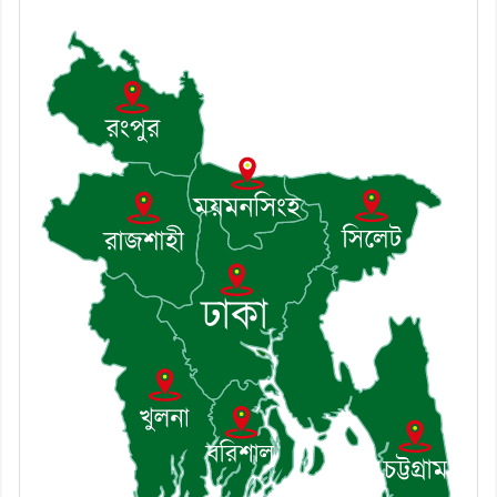
খোঁজখবর নিলেন ড. খন্দকার মারুফ
হোসেন
৮। মেঘনায় আইন-শৃঙ্খলা কমিটির
মাসিক সভা অনুষ্ঠিত
৯। জাতীয় নেতা ড. খন্দকার
মোশাররফ হোসেনের মূল্যায়ন কোথায়
এবং একটি বিশ্লেষণ
১০। দাউদকান্দিতে ইউপি সদস্যকে
মারধরের চেষ্টা ও প্রাণনাশের হুমকির
অভিযোগ