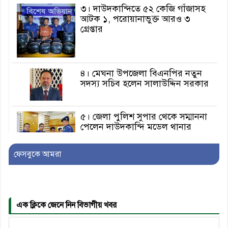
৩। দাউদকান্দিতে ৫২ কেজি গাঁজাসহ
আটক ১, পরোয়ানাভুক্ত আরও ৩
গ্রেপ্তার
৪। মেঘনা উপজেলা বিএনপির নতুন
সদস্য সচিব হলেন সালাউদ্দিন সরকার
৫। জেলা পুলিশ সুপার থেকে সম্মাননা
পেলেন দাউদকান্দি মডেল থানার
এএসআই সজল
ফেসবুকে আমরা
৬। দাউদকান্দিতে উপজেলা আইন-
শৃঙ্খলা কমিটির মাসিক সভা অনুষ্ঠিত
এক ক্লিকে জেনে নিন বিভাগীয় খবর
৭। দাউদকান্দিতে মুচি সম্প্রদায়ের