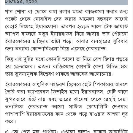
সেপ্টেম্বর, ২০২২
গান শোনা বা ফোনে কথা বলার মতো কাজগুলো করার জন্য
পকেট থেকে মোবাইল বের করার ঝামেলা বহুকাল আগেই
রেহাই দিয়েছে ইয়ারফোন। তারপর ২০১৬ সালে টেক জায়ান্ট
অ্যাপল বাজারে নতুন ইয়ারবাডস নিয়ে আসায় তার পেঁচানো
ইয়ারফোনের চাহিদায় ভাটা পড়ে। আবার ব্যবহারের সুবিধার
জন্য অন্যান্য কোম্পানিগুলো নিয়ে এসেছে নেকব্যান্ড।
কিন্তু এই দুটির মধ্যে কোনটি ভালো তা নিয়ে বেশ দ্বিধায় পড়তে
হয় ক্রেতাদের। এজন্য ব্যক্তিভেদে কোনটি কেনা উচিত হবে
তার তুলনামূলক বিশ্লেষণ থাকছে আজকের আলোচনায়।
ইয়ারফোনের আধুনিক সংস্করণ হিসেবে ছোট স্পিকারের আদলে
তৈরি করা ফ্যাশনেবল ডিভাইস হলো ইয়ারবাডস, যেটি কানে
সুন্দরভাবে এঁটে যায় এবং তারের ঝামেলা থেকে রেহাই দেয়।
অন্যদিকে নেকব্যান্ড ভালো সাউন্ড কোয়ালিটি দেওয়ার
পাশাপাশি ইয়ারবাডসের কান থেকে পড়ে যাওয়ার আশঙ্কা দূর
করে।
এ তো গেল মূল পার্থক্য। এগুলো ছাড়াও রয়েছে আকর্ষণীয়