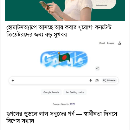
হোয়াটসঅ্যাপে আসছে আয় করার সুযোগ: কনটেন্ট
ক্রিয়েটরদের জন্য বড় সুখবর
গুগলের ডুডলে লাল-সবুজের গর্ব — স্বাধীনতা দিবসে
বিশেষ সম্মান