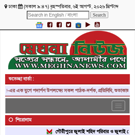
ঢাকা
(
সকাল ৯:৪৭
)
বৃহস্পতিবার
,
৬ই আগস্ট, ২০২৬ খ্রিস্টাব্দ
শুভেচ্ছা বার্তা :
যুগে পদার্পণ উপলক্ষ্যে সকল পাঠক-দর্শক, প্রতিনিধি, শুভাকাঙ্ক্ষী, সহযোগ
Toggle
navigat
শিরোনাম
গৌরীপুরে জুলাই শহিদ পরিবার ও জুলাই যোদ্ধাদের সং