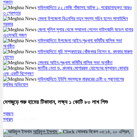
প্রদান
দাউদকান্দিতে ৫২ কেজি গাঁজাসহ আটক ১, পরোয়ানাভুক্ত আরও
৩ গ্রেপ্তার
মেঘনা উপজেলা বিএনপির নতুন সদস্য সচিব হলেন সালাউদ্দিন
সরকার
জেলা পুলিশ সুপার থেকে সম্মাননা পেলেন দাউদকান্দি মডেল থানার
এএসআই সজল
দাউদকান্দিতে উপজেলা আইন-শৃঙ্খলা কমিটির মাসিক সভা
অনুষ্ঠিত
দাউদকান্দিতে মুচি সম্প্রদায়ের খোঁজখবর নিলেন ড. খন্দকার মারুফ
হোসেন
মেঘনায় আইন-শৃঙ্খলা কমিটির মাসিক সভা অনুষ্ঠিত
জাতীয় নেতা ড. খন্দকার মোশাররফ হোসেনের মূল্যায়ন কোথায়
এবং একটি বিশ্লেষণ
দাউদকান্দিতে ইউপি সদস্যকে মারধরের চেষ্টা ও প্রাণনাশের
হুমকির অভিযোগ
দেশজুড়ে শুরু হামের টিকাদান, লক্ষ্য ১ কোটি ৮০ লাখ শিশু
প্রচ্ছদ
স্বাস্থ্য
২৮২
বার পঠিত
আরিফুল ইসলাম
সোমবার বিকেল ০৫:১৪, ২০ এপ্রিল,