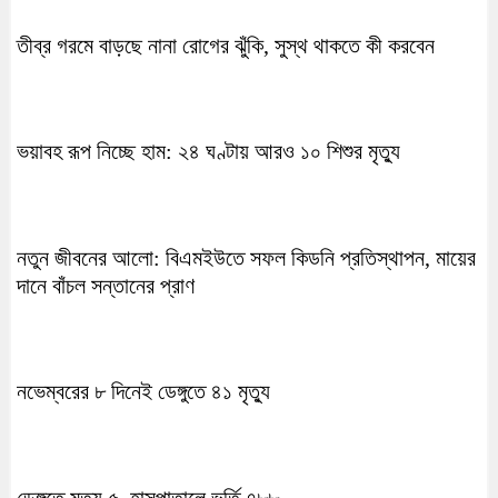
তীব্র গরমে বাড়ছে নানা রোগের ঝুঁকি, সুস্থ থাকতে কী করবেন
ভয়াবহ রূপ নিচ্ছে হাম: ২৪ ঘণ্টায় আরও ১০ শিশুর মৃত্যু
নতুন জীবনের আলো: বিএমইউতে সফল কিডনি প্রতিস্থাপন, মায়ের
দানে বাঁচল সন্তানের প্রাণ
নভেম্বরের ৮ দিনেই ডেঙ্গুতে ৪১ মৃত্যু
ডেঙ্গুতে মৃত্যু ৫, হাসপাতালে ভর্তি ৭৮৮