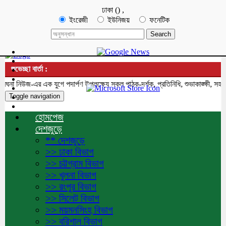
ঢাকা
(
)
,
ইংরেজী
ইউনিজয়
ফনেটিক
শুভেচ্ছা বার্তা :
 নিউজ-এর এক যুগে পদার্পণ উপলক্ষ্যে সকল পাঠক-দর্শক, প্রতিনিধি, শুভাকাঙ্ক্ষী, সহযো
Toggle navigation
হোমপেজ
দেশজুড়ে
** দেশজুড়ে
>> ঢাকা বিভাগ
>> চট্টগ্রাম বিভাগ
>> খুলনা বিভাগ
>> রংপুর বিভাগ
>> সিলেট বিভাগ
>> ময়মনসিংহ বিভাগ
>> বরিশাল বিভাগ