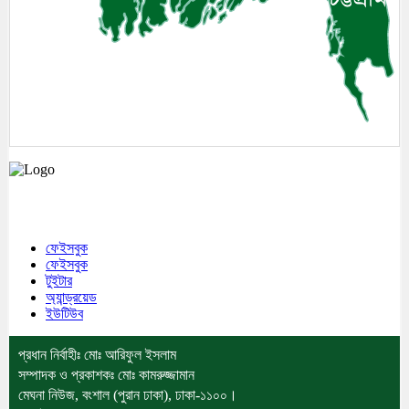
মেঘনা উপজেলাসহ দেশ ও প্রবাসের সকল সংবাদ সবার আগে জানতে আমাদের সাথেই
থাকুন।
ফেইসবুক
ফেইসবুক
টুইটার
অ্যান্ড্রয়েড
ইউটিউব
প্রধান নির্বাহীঃ মোঃ আরিফুল ইসলাম
সম্পাদক ও প্রকাশকঃ মোঃ কামরুজ্জামান
মেঘনা নিউজ, বংশাল (পুরান ঢাকা), ঢাকা-১১০০।