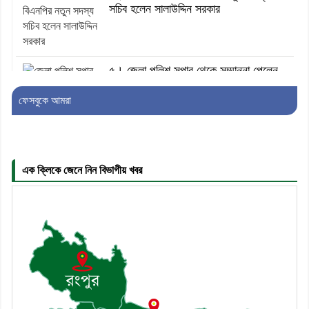
সচিব হলেন সালাউদ্দিন সরকার
৫। জেলা পুলিশ সুপার থেকে সম্মাননা পেলেন
দাউদকান্দি মডেল থানার এএসআই সজল
ফেসবুকে আমরা
৬। দাউদকান্দিতে উপজেলা আইন-শৃঙ্খলা
কমিটির মাসিক সভা অনুষ্ঠিত
এক ক্লিকে জেনে নিন বিভাগীয় খবর
৭। দাউদকান্দিতে মুচি সম্প্রদায়ের খোঁজখবর
নিলেন ড. খন্দকার মারুফ হোসেন
৮। মেঘনায় আইন-শৃঙ্খলা কমিটির মাসিক
সভা অনুষ্ঠিত