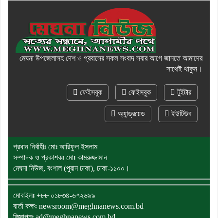
মেঘনা উপজেলাসহ দেশ ও প্রবাসের সকল সংবাদ সবার আগে জানতে আমাদের
সাথেই থাকুন।
ফেইসবুক
ফেইসবুক
টুইটার
অ্যান্ড্রয়েড
ইউটিউব
প্রধান নির্বাহীঃ মোঃ আরিফুল ইসলাম
সম্পাদক ও প্রকাশকঃ মোঃ কামরুজ্জামান
মেঘনা নিউজ, বংশাল (পুরান ঢাকা), ঢাকা-১১০০।
মোবাইলঃ
+৮৮ ০১৮৩৪-৬৭২৬৯৯
বার্তা কক্ষঃ newsroom@meghnanews.com.bd
বিজ্ঞাপনঃ ad@meghnanews.com.bd