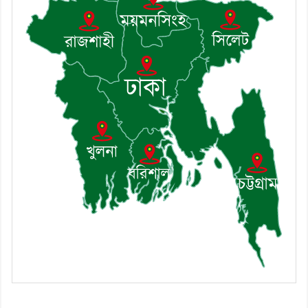
৯। জাতীয় নেতা ড. খন্দকার মোশাররফ
হোসেনের মূল্যায়ন কোথায় এবং একটি
বিশ্লেষণ
১০। দাউদকান্দিতে ইউপি সদস্যকে মারধরের
চেষ্টা ও প্রাণনাশের হুমকির অভিযোগ