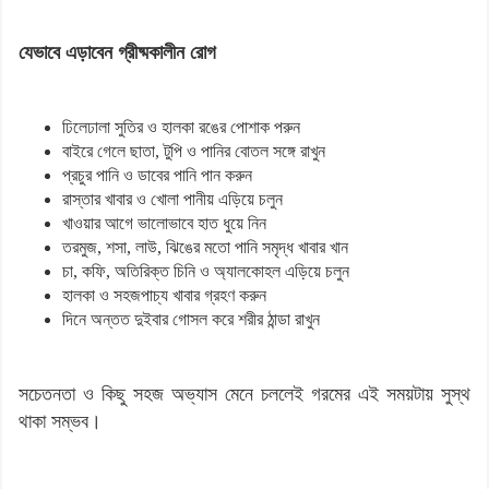
যেভাবে এড়াবেন গ্রীষ্মকালীন রোগ
ঢিলেঢালা সুতির ও হালকা রঙের পোশাক পরুন
বাইরে গেলে ছাতা, টুপি ও পানির বোতল সঙ্গে রাখুন
প্রচুর পানি ও ডাবের পানি পান করুন
রাস্তার খাবার ও খোলা পানীয় এড়িয়ে চলুন
খাওয়ার আগে ভালোভাবে হাত ধুয়ে নিন
তরমুজ, শসা, লাউ, ঝিঙের মতো পানি সমৃদ্ধ খাবার খান
চা, কফি, অতিরিক্ত চিনি ও অ্যালকোহল এড়িয়ে চলুন
হালকা ও সহজপাচ্য খাবার গ্রহণ করুন
দিনে অন্তত দুইবার গোসল করে শরীর ঠান্ডা রাখুন
সচেতনতা ও কিছু সহজ অভ্যাস মেনে চললেই গরমের এই সময়টায় সুস্থ
থাকা সম্ভব।