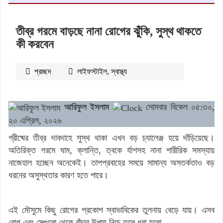
তীব্র গরমে বাড়ছে নানা রোগের ঝুঁকি, সুস্থ থাকতে
কী করবেন
প্রচ্ছদ
লাইফস্টাইল
,
স্বাস্থ্য
২৯২
বার পঠিত
আরিফুল ইসলাম
সোমবার বিকেল ০৫:৩০,
২০ এপ্রিল, ২০২৬
গ্রীষ্মের তীব্র দাবদাহে সুস্থ থাকা এখন বড় চ্যালেঞ্জ হয়ে দাঁড়িয়েছে।
অতিরিক্ত গরমে ঘাম, ক্লান্তি, ত্বকে র্যাশসহ নানা শারীরিক সমস্যায়
নাজেহাল হচ্ছেন অনেকেই। তাপপ্রবাহের সময়ে সামান্য অসতর্কতাও বড়
ধরনের অসুস্থতার কারণ হতে পারে।
এই মৌসুমে কিছু রোগের প্রকোপ স্বাভাবিকের তুলনায় বেড়ে যায়। এসব
রোগ এবং সেগুলো থেকে বাঁচার উপায় নিচে তুলে ধরা হলো—