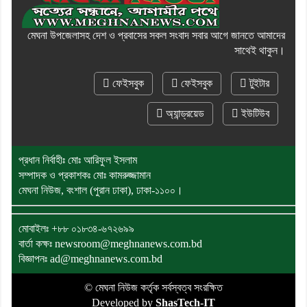
মেঘনা উপজেলাসহ দেশ ও প্রবাসের সকল সংবাদ সবার আগে জানতে আমাদের
সাথেই থাকুন।
ফেইসবুক
ফেইসবুক
টুইটার
অ্যান্ড্রয়েড
ইউটিউব
প্রধান নির্বাহীঃ মোঃ আরিফুল ইসলাম
সম্পাদক ও প্রকাশকঃ মোঃ কামরুজ্জামান
মেঘনা নিউজ, বংশাল (পুরান ঢাকা), ঢাকা-১১০০।
মোবাইলঃ
+৮৮ ০১৮৩৪-৬৭২৬৯৯
বার্তা কক্ষঃ newsroom@meghnanews.com.bd
বিজ্ঞাপনঃ ad@meghnanews.com.bd
© মেঘনা নিউজ কর্তৃক সর্বস্বত্ব সংরক্ষিত
Developed by
ShasTech-IT