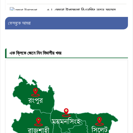
৫। মেঘনা উপজেলা বিএনপির নতুন সদস্য
সচিব হলেন সালাউদ্দিন সরকার
ফেসবুকে আমরা
৬। জেলা পুলিশ সুপার থেকে সম্মাননা পেলেন
দাউদকান্দি মডেল থানার এএসআই সজল
এক ক্লিকে জেনে নিন বিভাগীয় খবর
৭। দাউদকান্দিতে উপজেলা আইন-শৃঙ্খলা
কমিটির মাসিক সভা অনুষ্ঠিত
৮। দাউদকান্দিতে মুচি সম্প্রদায়ের খোঁজখবর
নিলেন ড. খন্দকার মারুফ হোসেন
৯। মেঘনায় আইন-শৃঙ্খলা কমিটির মাসিক