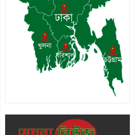
সভা অনুষ্ঠিত
১০। জাতীয় নেতা ড. খন্দকার মোশাররফ
হোসেনের মূল্যায়ন কোথায় এবং একটি
বিশ্লেষণ