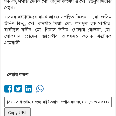
ফারুক, সমাজ সেবক মো. আবুল কাশেম ও মো. ইউনুস সিরাজ
প্রমুখ।
এসময় অন্যান্যদের মাঝে আরও উপস্থিত ছিলেন— মো. জসিম
উদ্দিন জিল্লু, মো. বাদশাহ মিয়া, মো. শামসুল হক মাস্টার,
রাকীবুল কবীর, মো. গিয়াস উদ্দিন, গোলাম মোস্তফা, মো.
লোকমান হোসেন, জাহাঙ্গীর আলমসহ কয়েক শতাধিক
গ্রামবাসী।
শেয়ার করুন
Copy URL