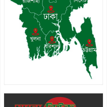
মাসিক সভা অনুষ্ঠিত
৯। জাতীয় নেতা ড. খন্দকার
মোশাররফ হোসেনের মূল্যায়ন কোথায়
এবং একটি বিশ্লেষণ
১০। দাউদকান্দিতে ইউপি সদস্যকে
মারধরের চেষ্টা ও প্রাণনাশের হুমকির
অভিযোগ