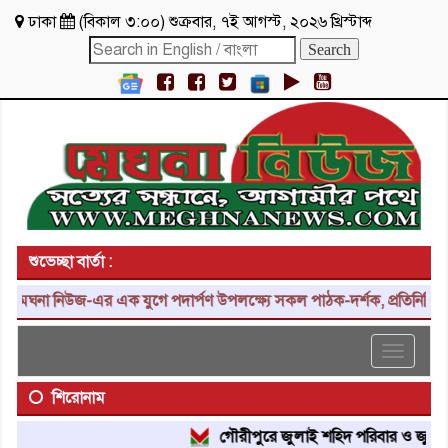
ঢাকা
(
বিকাল ৩:০০
)
শুক্রবার
,
৭ই আগস্ট, ২০২৬ খ্রিস্টাব্দ
শুভেচ্ছা বার্তা :
ঘনা নিউজ-এর এক যুগে পদার্পণ উপলক্ষ্যে সকল পাঠক-দর্শক, প্রতিনিধি, শুভা
Toggle
navigat
শিরোনাম
গৌরীপুরে জুলাই শহিদ পরিবার ও জুলাই যোদ