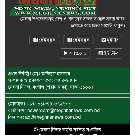
মেঘনা উপজেলাসহ দেশ ও প্রবাসের সকল সংবাদ সবার আগে
জানতে আমাদের সাথেই থাকুন।
ফেইসবুক
ফেইসবুক
টুইটার
অ্যান্ড্রয়েড
ইউটিউব
প্রধান নির্বাহীঃ মোঃ আরিফুল ইসলাম
সম্পাদক ও প্রকাশকঃ মোঃ কামরুজ্জামান
মেঘনা নিউজ, বংশাল (পুরান ঢাকা), ঢাকা-১১০০।
মোবাইলঃ
+৮৮ ০১৮৩৪-৬৭২৬৯৯
বার্তা কক্ষঃ newsroom@meghnanews.com.bd
বিজ্ঞাপনঃ ad@meghnanews.com.bd
© মেঘনা নিউজ কর্তৃক সর্বস্বত্ব সংরক্ষিত