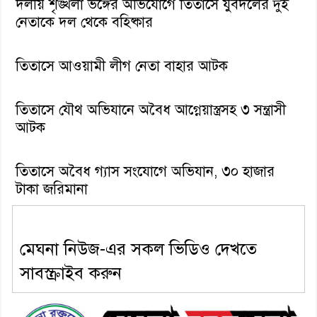
দলীয় শৃঙ্খলা ভঙ্গের অভিযোগে তিতাসে যুবদলের দুই
নেতাকে দল থেকে বহিষ্কার
তিতাসে আওয়ামী লীগ নেতা বাহার আটক
তিতাসে যৌথ অভিযানে অবৈধ আগ্নেয়াস্ত্রসহ ৩ সন্ত্রাসী
আটক
তিতাসে অবৈধ গ্যাস সংযোগে অভিযান, ৩০ হাজার
টাকা জরিমানা
মেঘনা নিউজ-এর সকল ভিডিও দেখতে
সাবস্ক্রাইব করুন