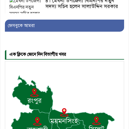
৪। মেঘনা উপজেলা বিএনপির নতুন
সদস্য সচিব হলেন সালাউদ্দিন সরকার
ফেসবুকে আমরা
৫। জেলা পুলিশ সুপার থেকে সম্মাননা
পেলেন দাউদকান্দি মডেল থানার
এএসআই সজল
এক ক্লিকে জেনে নিন বিভাগীয় খবর
৬। দাউদকান্দিতে উপজেলা আইন-
শৃঙ্খলা কমিটির মাসিক সভা অনুষ্ঠিত
৭। দাউদকান্দিতে মুচি সম্প্রদায়ের
খোঁজখবর নিলেন ড. খন্দকার মারুফ
হোসেন
৮। মেঘনায় আইন-শৃঙ্খলা কমিটির