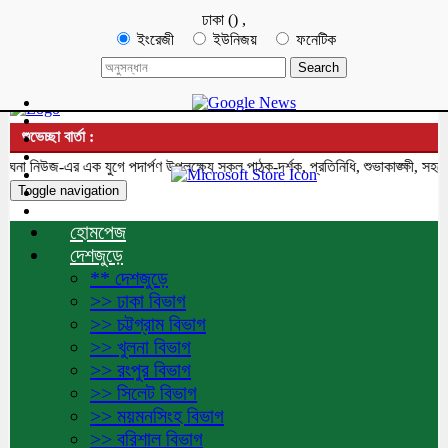
ঢাকা
(
)
,
ইংরেজী
ইউনিজয়
ফনেটিক
শুভেচ্ছা বার্তা :
নিউজ-এর এক যুগে পদার্পণ উপলক্ষ্যে সকল পাঠক-দর্শক, প্রতিনিধি, শুভাকাঙ্ক্ষী, সহযোগ
Toggle navigation
হোমপেজ
দেশজুড়ে
** দেশজুড়ে
>> ঢাকা বিভাগ
>> চট্টগ্রাম বিভাগ
>> খুলনা বিভাগ
>> রংপুর বিভাগ
>> সিলেট বিভাগ
>> ময়মনসিংহ বিভাগ
>> বরিশাল বিভাগ