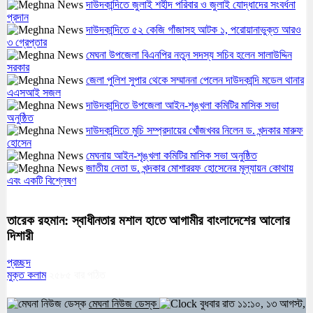
দাউদকান্দিতে জুলাই শহীদ পরিবার ও জুলাই যোদ্ধাদের সংবর্ধনা
প্রদান
দাউদকান্দিতে ৫২ কেজি গাঁজাসহ আটক ১, পরোয়ানাভুক্ত আরও
৩ গ্রেপ্তার
মেঘনা উপজেলা বিএনপির নতুন সদস্য সচিব হলেন সালাউদ্দিন
সরকার
জেলা পুলিশ সুপার থেকে সম্মাননা পেলেন দাউদকান্দি মডেল থানার
এএসআই সজল
দাউদকান্দিতে উপজেলা আইন-শৃঙ্খলা কমিটির মাসিক সভা
অনুষ্ঠিত
দাউদকান্দিতে মুচি সম্প্রদায়ের খোঁজখবর নিলেন ড. খন্দকার মারুফ
হোসেন
মেঘনায় আইন-শৃঙ্খলা কমিটির মাসিক সভা অনুষ্ঠিত
জাতীয় নেতা ড. খন্দকার মোশাররফ হোসেনের মূল্যায়ন কোথায়
এবং একটি বিশ্লেষণ
তারেক রহমান: স্বাধীনতার মশাল হাতে আগামীর বাংলাদেশের আলোর
দিশারী
প্রচ্ছদ
মুক্ত কলাম
২৫৮৫
বার পঠিত
মেঘনা নিউজ ডেস্ক
বুধবার রাত ১১:১০, ১৩ আগস্ট,