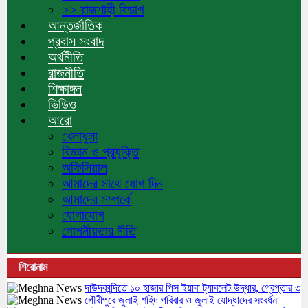
>> রাজশাহী বিভাগ
আন্তর্জাতিক
প্রবাস সংবাদ
অর্থনীতি
রাজনীতি
শিক্ষাঙ্গন
ভিডিও
আরো
খেলাধুলা
বিজ্ঞান ও প্রযুক্তি
অফিসিয়াল
আমাদের সাথে যোগ দিন
আমাদের সম্পর্কে
যোগাযোগ
গোপনীয়তার নীতি
শিরোনাম
দাউদকান্দিতে ১০ হাজার পিস ইয়াবা ট্যাবলেট উদ্ধার, গ্রেপ্তার ৩
গৌরীপুরে জুলাই শহিদ পরিবার ও জুলাই যোদ্ধাদের সংবর্ধনা