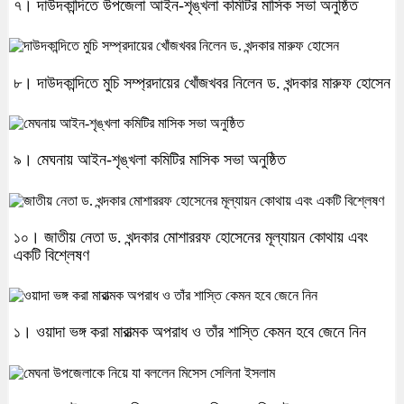
৭। দাউদকান্দিতে উপজেলা আইন-শৃঙ্খলা কমিটির মাসিক সভা অনুষ্ঠিত
৮। দাউদকান্দিতে মুচি সম্প্রদায়ের খোঁজখবর নিলেন ড. খন্দকার মারুফ হোসেন
৯। মেঘনায় আইন-শৃঙ্খলা কমিটির মাসিক সভা অনুষ্ঠিত
১০। জাতীয় নেতা ড. খন্দকার মোশাররফ হোসেনের মূল্যায়ন কোথায় এবং
একটি বিশ্লেষণ
১। ওয়াদা ভঙ্গ করা মারাত্মক অপরাধ ও তাঁর শাস্তি কেমন হবে জেনে নিন