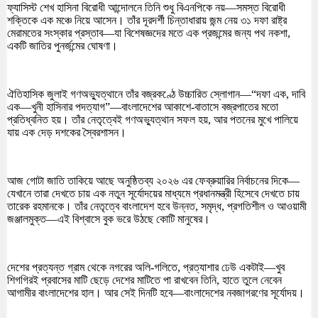
ফ্যাসিস্ট শেখ হাসিনা বিরোধী আন্দোলনে তিনি শুধু বিএনপিকে নয়—সমস্ত বিরোধী
শক্তিকে এক মঞ্চে নিয়ে আসেন। তাঁর দূরদর্শী চিন্তাধারায় জন্ম নেয় ৩১ দফা রাষ্ট্র
মেরামতের সংস্কার প্রস্তাব—যা বিশেষজ্ঞদের মতে এক প্রজন্মের জন্য পথ নকশা,
একটি জাতির পুনর্জন্মের ঘোষণা।
ঐতিহাসিক জুলাই গণঅভ্যুত্থানে তাঁর বজ্রকণ্ঠে উচ্চারিত স্লোগান—“দফা এক, দাবি
এক—খুনী হাসিনার পদত্যাগ”—বাংলাদেশের আকাশে-বাতাসে বজ্রপাতের মতো
প্রতিধ্বনিত হয়। তাঁর নেতৃত্বেই গণঅভ্যুত্থান সফল হয়, আর পতনের মুখে পালিয়ে
যায় এক দেড় দশকের স্বৈরশাসন।
আজ গোটা জাতি তাকিয়ে আছে অনুষ্ঠিতব্য ২০২৬ এর ফেব্রুয়ারির নির্বাচনের দিকে—
যেখানে তারা দেখতে চায় এক নতুন সূর্যোদয়ের মাধ্যমে প্রধানমন্ত্রী হিসেবে দেখতে চায়
তারেক রহমানকে। তাঁর নেতৃত্বে বাংলাদেশ হবে উন্নত, সমৃদ্ধ, প্রগতিশীল ও আওয়ামী
জঞ্জালমুক্ত—এই বিশ্বাসে বুক ভরে উঠছে কোটি মানুষের।
দেশের প্রত্যন্ত গ্রাম থেকে নগরের অলি-গলিতে, প্রত্যাশার ঢেউ একটাই—খুব
শিগগিরই প্রবাসের মাটি ছেড়ে দেশের মাটিতে পা রাখবেন তিনি, হাতে তুলে নেবেন
আগামীর বাংলাদেশের হাল। আর সেই দিনটি হবে—বাংলাদেশের নবজাগরণের সূর্যোদয়।