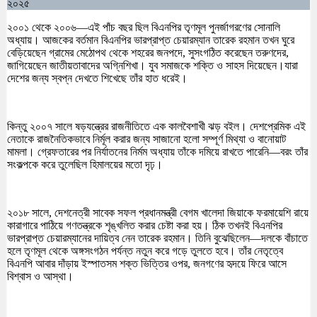
২০২৫
২০০১ থেকে ২০০৬—এই পাঁচ বছর ছিল বিএনপির তৃণমূল পুনর্জাগরণের সোনালি
অধ্যায়। আজকের বর্তমান বিএনপির ভারপ্রাপ্ত চেয়ারম্যান তারেক রহমান তখন ঘুরে
বেড়িয়েছেন গ্রামের মেঠোপথ থেকে শহরের জনপদে, সুসংগঠিত করেছেন তরুণদের,
জাগিয়েছেন জাতীয়তাবাদের অগ্নিশিখা। যুব সমাজকে শক্তি ও সাহস দিয়েছেন।যারা
দেশের জন্য স্বপ্ন দেখতে শিখেছে তাঁর হাত ধরেই।
কিন্তু ২০০৭ সালে ষড়যন্ত্রের রাজনীতিতে এক কালবৈশাখী ঝড় বইল। দেশপ্রেমিক এই
নেতাকে রাজনৈতিকভাবে নির্মূল করার জন্য সাজানো হলো সম্পূর্ণ মিথ্যা ও বানোয়াট
মামলা। গ্রেফতারের পর নির্যাতনের নির্মম অধ্যায় তাঁকে দমিয়ে রাখতে পারেনি—বরং তাঁর
সংকল্পকে করে তুলেছিল হিমালয়ের মতো দৃঢ়।
২০১৮ সালে, দেশনেত্রী সাবেক সফল প্রধানমন্ত্রী বেগম খালেদা জিয়াকে ফরমায়েশি রায়ে
কারাগারে পাঠিয়ে গণতন্ত্রকে শৃঙ্খলিত করার চেষ্টা করা হয়। ঠিক তখনই বিএনপির
ভারপ্রাপ্ত চেয়ারম্যানের দায়িত্ব নেন তারেক রহমান। তিনি বুঝেছিলেন—দলকে বাঁচাতে
হলে তৃণমূল থেকে অঙ্গসংগঠন পর্যন্ত নতুন করে গড়ে তুলতে হবে। তাঁর নেতৃত্বে
বিএনপি আবার দাঁড়ায় ইস্পাতসম শক্ত ভিত্তির ওপর, জনগণের হৃদয়ে ফিরে আসে
বিশ্বাস ও আস্থা।