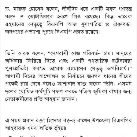
ড. মারুফ হোসেন বলেন, দীর্ঘদিন ধরে একটি মহল গণতন্ত্র
ধ্বংস ও ভোটাধিকার হরণে লিপ্ত রয়েছে। কিন্তু তারেক
রহমানের নেতৃত্বে বিএনপি আজ সুসংগঠিত ও ঐক্যবদ্ধ।
জনগণের প্রত্যাশা পূরণে বিএনপি প্রস্তুত রয়েছে।
তিনি আরও বলেন, “দেশবাসী আজ পরিবর্তন চায়। মানুষের
অধিকার ফিরিয়ে দিতে এবং একটি গণতান্ত্রিক রাষ্ট্রব্যবস্থা
পুনঃপ্রতিষ্ঠা করতে তারেক রহমানের নেতৃত্ব অপরিহার্য।”
আগামী দিনের আন্দোলন ও নির্বাচনে জনগণ ধানের শীষের
পক্ষেই রায় দেবে বলেও আশাবাদ ব্যক্ত করেন তিনি। এসময়
দলের ঘোষিত কর্মসূচি সফল করতে সক্রিয় ভূমিকা রাখার জন্য
নেতাকর্মীদের প্রতি আহবান জানান।
এ সময় প্রধান বক্তা হিসেবে বক্তব্য রাখেন,উপজেলা বিএনপির
আহবায়ক এমএ লতিফ ভূঁইয়া৷