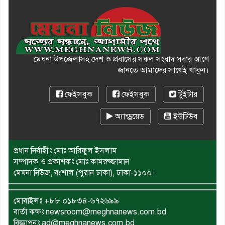
মেঘনা উপজেলাসহ দেশ ও প্রবাসের সকল সংবাদ সবার আগে
জানতে আমাদের সাথেই থাকুন।
ফেইসবুক
ফেইসবুক
টুইটার
অ্যান্ড্রয়েড
ইউটিউব
প্রধান নির্বাহীঃ মোঃ আরিফুল ইসলাম
সম্পাদক ও প্রকাশকঃ মোঃ কামরুজ্জামান
মেঘনা নিউজ, বংশাল (পুরান ঢাকা), ঢাকা-১১০০।
মোবাইলঃ
+৮৮ ০১৮৩৪-৬৭২৬৯৯
বার্তা কক্ষঃ newsroom@meghnanews.com.bd
বিজ্ঞাপনঃ ad@meghnanews.com.bd