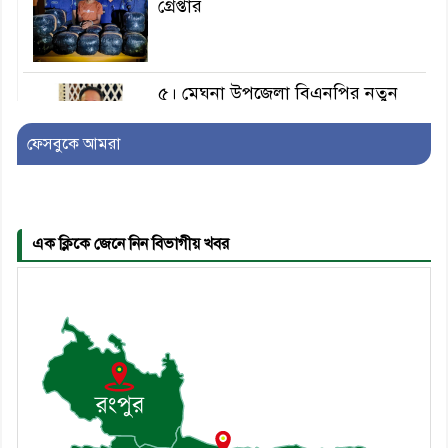
গ্রেপ্তার
৫। মেঘনা উপজেলা বিএনপির নতুন
সদস্য সচিব হলেন সালাউদ্দিন সরকার
ফেসবুকে আমরা
৬। জেলা পুলিশ সুপার থেকে সম্মাননা
পেলেন দাউদকান্দি মডেল থানার
এএসআই সজল
এক ক্লিকে জেনে নিন বিভাগীয় খবর
৭। দাউদকান্দিতে উপজেলা আইন-
শৃঙ্খলা কমিটির মাসিক সভা অনুষ্ঠিত
৮। দাউদকান্দিতে মুচি সম্প্রদায়ের
খোঁজখবর নিলেন ড. খন্দকার মারুফ
হোসেন