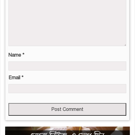
Name
*
Email
*
Leave
this
field
empty