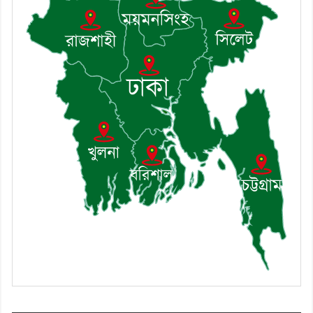
৯। মেঘনায় আইন-শৃঙ্খলা কমিটির
মাসিক সভা অনুষ্ঠিত
১০। জাতীয় নেতা ড. খন্দকার
মোশাররফ হোসেনের মূল্যায়ন কোথায়
এবং একটি বিশ্লেষণ