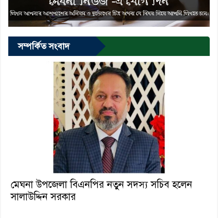
সম্পর্কিত সংবাদ
মেঘনা উপজেলা বিএনপির নতুন সদস্য সচিব হলেন
সালাউদ্দিন সরকার