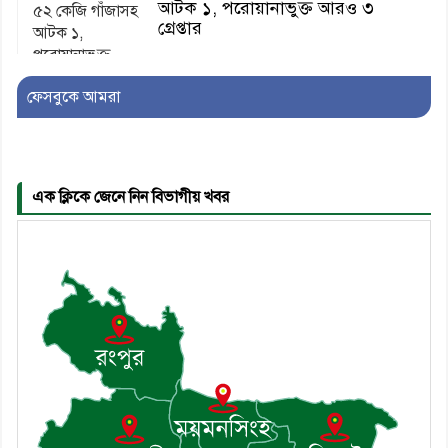
আটক ১, পরোয়ানাভুক্ত আরও ৩
গ্রেপ্তার
ফেসবুকে আমরা
৫। মেঘনা উপজেলা বিএনপির নতুন
সদস্য সচিব হলেন সালাউদ্দিন সরকার
এক ক্লিকে জেনে নিন বিভাগীয় খবর
৬। জেলা পুলিশ সুপার থেকে সম্মাননা
পেলেন দাউদকান্দি মডেল থানার
এএসআই সজল
৭। দাউদকান্দিতে উপজেলা আইন-
শৃঙ্খলা কমিটির মাসিক সভা অনুষ্ঠিত
৮। দাউদকান্দিতে মুচি সম্প্রদায়ের