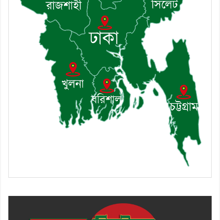
খোঁজখবর নিলেন ড. খন্দকার মারুফ
হোসেন
৯। মেঘনায় আইন-শৃঙ্খলা কমিটির
মাসিক সভা অনুষ্ঠিত
১০। জাতীয় নেতা ড. খন্দকার
মোশাররফ হোসেনের মূল্যায়ন কোথায়
এবং একটি বিশ্লেষণ