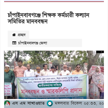
চাঁপাইনবাবগঞ্জে শিক্ষক কর্মচারী কল্যান
সমিতির মানববন্ধন
প্রচ্ছদ
চাঁপাইনবাবগঞ্জ জেলা
২৬২৮
বার পঠিত
এস এম সাখাওয়াত
মঙ্গলবার বিকেল ০৫:৩৩, ২০