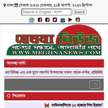
ঢাকা
(
সকাল ৬:৪৬
)
সোমবার
,
১০ই আগস্ট, ২০২৬ খ্রিস্টাব্দ
শুভেচ্ছা বার্তা :
া নিউজ-এর এক যুগে পদার্পণ উপলক্ষ্যে সকল পাঠক-দর্শক, প্রতিনিধি, শুভাকা
Toggle
navigat
শিরোনাম
দাউদকান্দিতে ১০ হাজার পিস ইয়াবা ট্যাবলেট উ