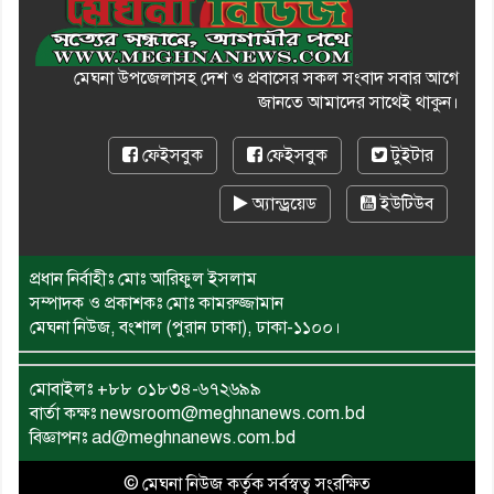
মেঘনা উপজেলাসহ দেশ ও প্রবাসের সকল সংবাদ সবার আগে
জানতে আমাদের সাথেই থাকুন।
ফেইসবুক
ফেইসবুক
টুইটার
অ্যান্ড্রয়েড
ইউটিউব
প্রধান নির্বাহীঃ মোঃ আরিফুল ইসলাম
সম্পাদক ও প্রকাশকঃ মোঃ কামরুজ্জামান
মেঘনা নিউজ, বংশাল (পুরান ঢাকা), ঢাকা-১১০০।
মোবাইলঃ
+৮৮ ০১৮৩৪-৬৭২৬৯৯
বার্তা কক্ষঃ newsroom@meghnanews.com.bd
বিজ্ঞাপনঃ ad@meghnanews.com.bd
© মেঘনা নিউজ কর্তৃক সর্বস্বত্ব সংরক্ষিত