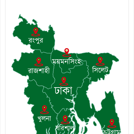
৬। দাউদকান্দিতে উপজেলা আইন-
শৃঙ্খলা কমিটির মাসিক সভা অনুষ্ঠিত
৭। দাউদকান্দিতে মুচি সম্প্রদায়ের
খোঁজখবর নিলেন ড. খন্দকার মারুফ
হোসেন
৮। মেঘনায় আইন-শৃঙ্খলা কমিটির
মাসিক সভা অনুষ্ঠিত
৯। জাতীয় নেতা ড. খন্দকার
মোশাররফ হোসেনের মূল্যায়ন কোথায়
এবং একটি বিশ্লেষণ
১০। দাউদকান্দিতে ইউপি সদস্যকে
মারধরের চেষ্টা ও প্রাণনাশের হুমকির
অভিযোগ