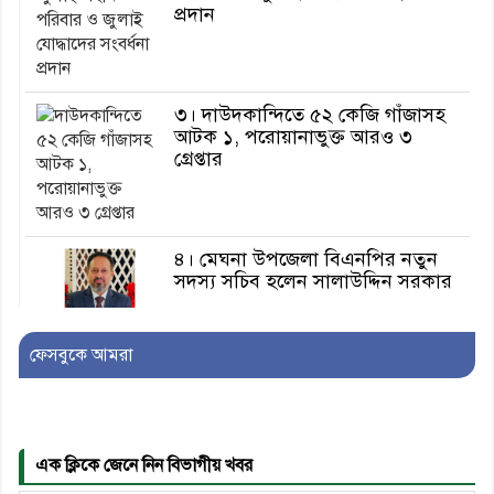
প্রদান
৩। দাউদকান্দিতে ৫২ কেজি গাঁজাসহ
আটক ১, পরোয়ানাভুক্ত আরও ৩
গ্রেপ্তার
৪। মেঘনা উপজেলা বিএনপির নতুন
সদস্য সচিব হলেন সালাউদ্দিন সরকার
৫। জেলা পুলিশ সুপার থেকে সম্মাননা
ফেসবুকে আমরা
পেলেন দাউদকান্দি মডেল থানার
এএসআই সজল
এক ক্লিকে জেনে নিন বিভাগীয় খবর