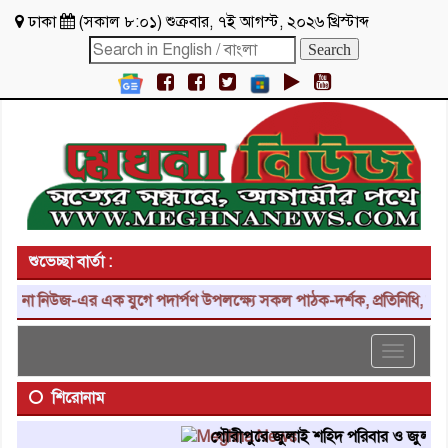
ঢাকা
(
সকাল ৮:০১
)
শুক্রবার
,
৭ই আগস্ট, ২০২৬ খ্রিস্টাব্দ
শুভেচ্ছা বার্তা :
 নিউজ-এর এক যুগে পদার্পণ উপলক্ষ্যে সকল পাঠক-দর্শক, প্রতিনিধি, শুভাকাঙ
Toggle
navigat
শিরোনাম
গৌরীপুরে জুলাই শহিদ পরিবার ও জুলাই যোদ্ধ