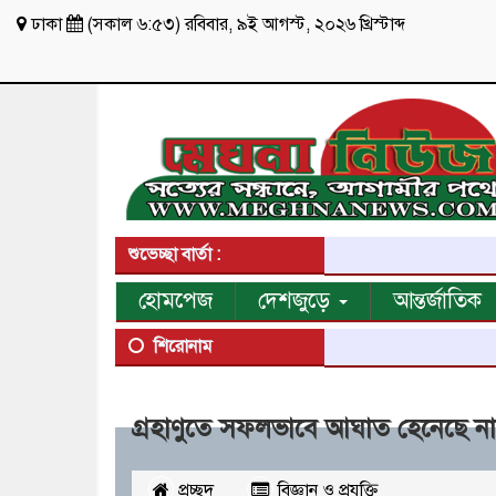
ঢাকা
(
সকাল ৬:৫৩
)
রবিবার
,
৯ই আগস্ট, ২০২৬ খ্রিস্টাব্দ
শুভেচ্ছা বার্তা :
হোমপেজ
দেশজুড়ে
আন্তর্জাতিক
শিরোনাম
গ্রহাণুতে সফলভাবে আঘাত হেনেছে ন
প্রচ্ছদ
বিজ্ঞান ও প্রযুক্তি
২৫৩৬
বার 