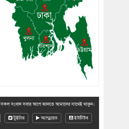
সভা অনুষ্ঠিত
৮। দাউদকান্দিতে মুচি
সম্প্রদায়ের খোঁজখবর নিলেন ড.
খন্দকার মারুফ হোসেন
৯। মেঘনায় আইন-শৃঙ্খলা
কমিটির মাসিক সভা অনুষ্ঠিত
১০। জাতীয় নেতা ড. খন্দকার
মোশাররফ হোসেনের মূল্যায়ন
কোথায় এবং একটি বিশ্লেষণ
র সকল সংবাদ সবার আগে জানতে আমাদের সাথেই থাকুন।
টুইটার
অ্যান্ড্রয়েড
ইউটিউব