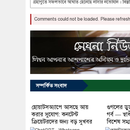
Comments could not be loaded. Please refresh 
সম্পর্কিত সংবাদ
হোয়াটসঅ্যাপে আসছে আয়
গুগলের ড
করার সুযোগ: কনটেন্ট
গর্ব — স্ব
ক্রিয়েটরদের জন্য বড় সুখবর
বিশেষ সম্