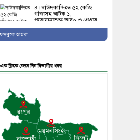
৪। দাউদকান্দিতে ৫২ কেজি
গাঁজাসহ আটক ১,
পরোয়ানাভুক্ত আরও ৩ গ্রেপ্তার
ফেসবুকে আমরা
৫। মেঘনা উপজেলা বিএনপির
নতুন সদস্য সচিব হলেন
সালাউদ্দিন সরকার
এক ক্লিকে জেনে নিন বিভাগীয় খবর
৬। জেলা পুলিশ সুপার থেকে
সম্মাননা পেলেন দাউদকান্দি
মডেল থানার এএসআই সজল
৭। দাউদকান্দিতে উপজেলা
আইন-শৃঙ্খলা কমিটির মাসিক