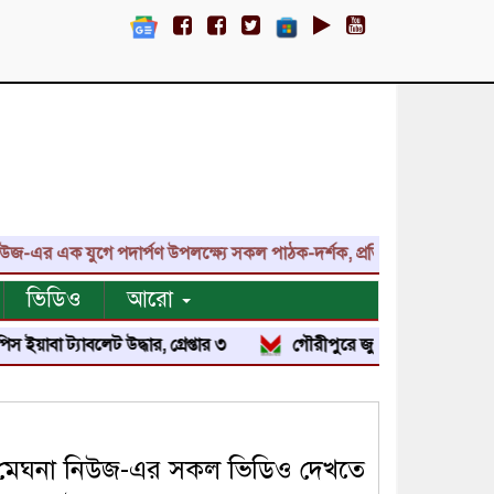
 এক যুগে পদার্পণ উপলক্ষ্যে সকল পাঠক-দর্শক, প্রতিনিধি, শুভাকাঙ্ক্ষী, স
ভিডিও
আরো
্যাবলেট উদ্ধার, গ্রেপ্তার ৩
গৌরীপুরে জুলাই শহিদ পরিবার ও জুলাই য
মেঘনা নিউজ-এর সকল ভিডিও দেখতে