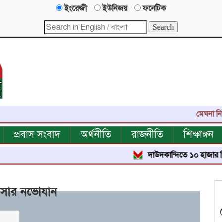
ইংরেজী
ইউনিজয়
ফনেটিক
মেঘনা নিউজ-এর
প্রবাস সংবাদ
অর্থনীতি
রাজনীতি
শিক্ষাঙ্গন
দাউদকান্দিতে ১০ হাজার পিস ইয়াবা ট
াসার নভোযান
পঠিত