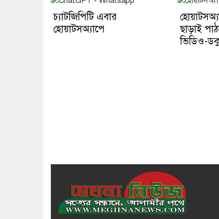
চ্যাটজিপিটি এবার
হোয়াটসঅ্য
হোয়াটসঅ্যাপে
ছাড়াই পাঠ
ভিডিও-ডকু