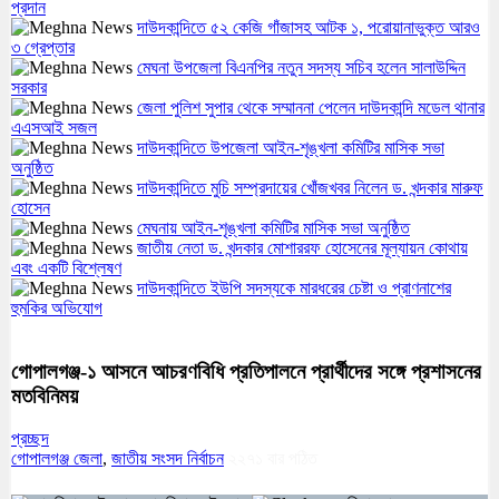
প্রদান
দাউদকান্দিতে ৫২ কেজি গাঁজাসহ আটক ১, পরোয়ানাভুক্ত আরও
৩ গ্রেপ্তার
মেঘনা উপজেলা বিএনপির নতুন সদস্য সচিব হলেন সালাউদ্দিন
সরকার
জেলা পুলিশ সুপার থেকে সম্মাননা পেলেন দাউদকান্দি মডেল থানার
এএসআই সজল
দাউদকান্দিতে উপজেলা আইন-শৃঙ্খলা কমিটির মাসিক সভা
অনুষ্ঠিত
দাউদকান্দিতে মুচি সম্প্রদায়ের খোঁজখবর নিলেন ড. খন্দকার মারুফ
হোসেন
মেঘনায় আইন-শৃঙ্খলা কমিটির মাসিক সভা অনুষ্ঠিত
জাতীয় নেতা ড. খন্দকার মোশাররফ হোসেনের মূল্যায়ন কোথায়
এবং একটি বিশ্লেষণ
দাউদকান্দিতে ইউপি সদস্যকে মারধরের চেষ্টা ও প্রাণনাশের
হুমকির অভিযোগ
গোপালগঞ্জ-১ আসনে আচরণবিধি প্রতিপালনে প্রার্থীদের সঙ্গে প্রশাসনের
মতবিনিময়
প্রচ্ছদ
গোপালগঞ্জ জেলা
,
জাতীয় সংসদ নির্বাচন
২২৭১
বার পঠিত