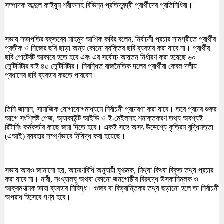
সম্পাদক আব্দুল কাইয়ুম শরীফসহ বিভিন্ন প্রতিদ্বন্দ্বী প্রার্থীদের প্রতিনিধিরা।
সভায় সভাপতির বক্তব্যে মাহমুদ আশিক কবির বলেন, নির্বাচনী প্রচার সামগ্রীতে প্রার্থীর
প্রতীক ও নিজের ছবি ছাড়া অন্য কোনো ব্যক্তির ছবি ব্যবহার করা যাবে না। প্রার্থীর
ছবি পোর্ট্রেট আকারে হতে হবে এবং এর সর্বোচ্চ আয়তন নির্ধারণ করা হয়েছে ৬০
সেন্টিমিটার বাই ৪৫ সেন্টিমিটার। নিবন্ধিত রাজনৈতিক দলের প্রার্থীরা কেবল দলীয়
প্রধানের ছবি ব্যবহার করতে পারবেন।
তিনি জানান, সামাজিক যোগাযোগমাধ্যমে নির্বাচনী প্রচারণা করা যাবে। তবে প্রচার শুরুর
আগে সংশ্লিষ্ট পেজ, অ্যাকাউন্ট আইডি ও ই-মেইলসহ শনাক্তকরণ তথ্য অবশ্যই
রিটার্নিং কর্মকর্তার কাছে জমা দিতে হবে। একই সঙ্গে অসৎ উদ্দেশ্যে কৃত্রিম বুদ্ধিমত্তা
(এআই) ব্যবহার সম্পূর্ণভাবে নিষিদ্ধ করা হয়েছে।
সভায় আরও জানানো হয়, আচরণবিধি অনুযায়ী ঘৃণাত্মক, মিথ্যা কিংবা বিকৃত তথ্য প্রচার
করা যাবে না। নারী, সংখ্যালঘু অথবা কোনো জনগোষ্ঠীর বিরুদ্ধে উসকানিমূলক ও
আক্রমণাত্মক ভাষা ব্যবহার নিষিদ্ধ। গুজব বা বিভ্রান্তিকর তথ্য ছড়ানো হলে তা নির্বাচনী
অপরাধ হিসেবে গণ্য হবে।