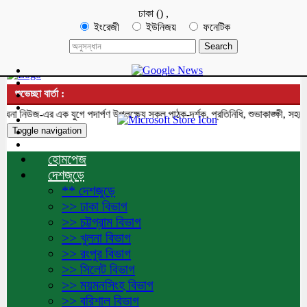
ঢাকা
(
)
,
ইংরেজী
ইউনিজয়
ফনেটিক
শুভেচ্ছা বার্তা :
নিউজ-এর এক যুগে পদার্পণ উপলক্ষ্যে সকল পাঠক-দর্শক, প্রতিনিধি, শুভাকাঙ্ক্ষী, সহযোগ
Toggle navigation
হোমপেজ
দেশজুড়ে
** দেশজুড়ে
>> ঢাকা বিভাগ
>> চট্টগ্রাম বিভাগ
>> খুলনা বিভাগ
>> রংপুর বিভাগ
>> সিলেট বিভাগ
>> ময়মনসিংহ বিভাগ
>> বরিশাল বিভাগ