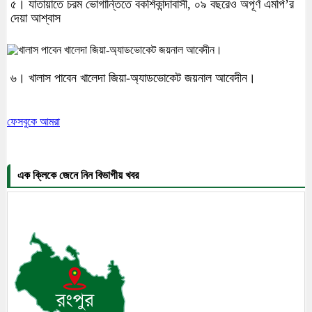
৫। যাতায়াতে চরম ভোগান্তিতে বকশিকান্দাবাসী, ০৯ বছরেও অপূর্ণ এমপি’র
দেয়া আশ্বাস
৬। খালাস পাবেন খালেদা জিয়া-অ্যাডভোকেট জয়নাল আবেদীন।
ফেসবুকে আমরা
এক ক্লিকে জেনে নিন বিভাগীয় খবর