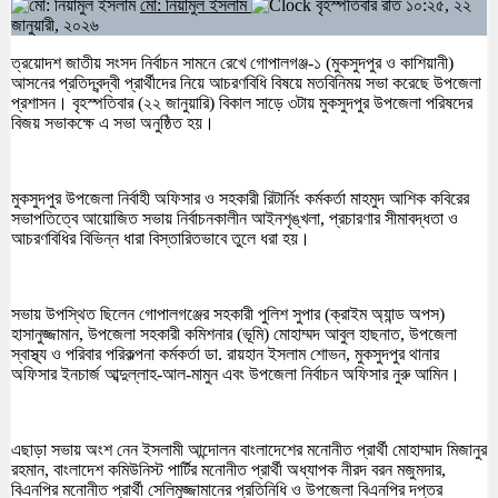
মো: নিয়ামুল ইসলাম
বৃহস্পতিবার রাত ১০:২৫, ২২
জানুয়ারী, ২০২৬
ত্রয়োদশ জাতীয় সংসদ নির্বাচন সামনে রেখে গোপালগঞ্জ-১ (মুকসুদপুর ও কাশিয়ানী)
আসনের প্রতিদ্বন্দ্বী প্রার্থীদের নিয়ে আচরণবিধি বিষয়ে মতবিনিময় সভা করেছে উপজেলা
প্রশাসন। বৃহস্পতিবার (২২ জানুয়ারি) বিকাল সাড়ে ৩টায় মুকসুদপুর উপজেলা পরিষদের
বিজয় সভাকক্ষে এ সভা অনুষ্ঠিত হয়।
মুকসুদপুর উপজেলা নির্বাহী অফিসার ও সহকারী রিটার্নিং কর্মকর্তা মাহমুদ আশিক কবিরের
সভাপতিত্বে আয়োজিত সভায় নির্বাচনকালীন আইনশৃঙ্খলা, প্রচারণার সীমাবদ্ধতা ও
আচরণবিধির বিভিন্ন ধারা বিস্তারিতভাবে তুলে ধরা হয়।
সভায় উপস্থিত ছিলেন গোপালগঞ্জের সহকারী পুলিশ সুপার (ক্রাইম অ্যান্ড অপস)
হাসানুজ্জামান, উপজেলা সহকারী কমিশনার (ভূমি) মোহাম্মদ আবুল হাছনাত, উপজেলা
স্বাস্থ্য ও পরিবার পরিকল্পনা কর্মকর্তা ডা. রায়হান ইসলাম শোভন, মুকসুদপুর থানার
অফিসার ইনচার্জ আব্দুল্লাহ-আল-মামুন এবং উপজেলা নির্বাচন অফিসার নুরু আমিন।
এছাড়া সভায় অংশ নেন ইসলামী আন্দোলন বাংলাদেশের মনোনীত প্রার্থী মোহাম্মাদ মিজানুর
রহমান, বাংলাদেশ কমিউনিস্ট পার্টির মনোনীত প্রার্থী অধ্যাপক নীরদ বরন মজুমদার,
বিএনপির মনোনীত প্রার্থী সেলিমুজ্জামানের প্রতিনিধি ও উপজেলা বিএনপির দপ্তর