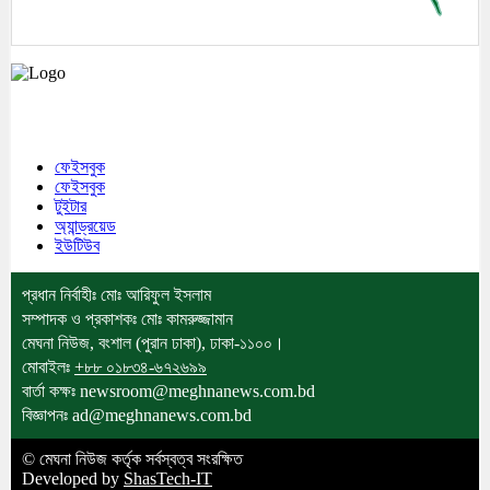
মেঘনা উপজেলাসহ দেশ ও প্রবাসের সকল সংবাদ সবার আগে জানতে আমাদের সাথেই
থাকুন।
ফেইসবুক
ফেইসবুক
টুইটার
অ্যান্ড্রয়েড
ইউটিউব
প্রধান নির্বাহীঃ মোঃ আরিফুল ইসলাম
সম্পাদক ও প্রকাশকঃ মোঃ কামরুজ্জামান
মেঘনা নিউজ, বংশাল (পুরান ঢাকা), ঢাকা-১১০০।
মোবাইলঃ
+৮৮ ০১৮৩৪-৬৭২৬৯৯
বার্তা কক্ষঃ newsroom@meghnanews.com.bd
বিজ্ঞাপনঃ ad@meghnanews.com.bd
© মেঘনা নিউজ কর্তৃক সর্বস্বত্ব সংরক্ষিত
Developed by
ShasTech-IT