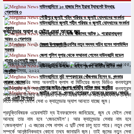
দাউদকান্দিতে ১০ হাজার পিস ইয়াবা ট্যাবলেট উদ্ধার,
গ্রেপ্তার ৩
গৌরীপুরে জুলাই শহিদ পরিবার ও জুলাই যোদ্ধাদের সংবর্ধনা
দাউদকান্দিতে জুলাই শহীদ পরিবার ও জুলাই যোদ্ধাদের সংবর্ধনা
প্রদান
ক্যালেন্ডার অ্যাপ ও মেইল সেবা আনছে জুম
দাউদকান্দিতে ৫২ কেজি গাঁজাসহ আটক ১, পরোয়ানাভুক্ত
আরও ৩ গ্রেপ্তার
মেঘনা উপজেলা বিএনপির নতুন সদস্য সচিব হলেন সালাউদ্দিন
প্রচ্ছদ
বিজ্ঞান ও প্রযুক্তি
২৩৯৫
বার পঠিত
সরকার
জেলা পুলিশ সুপার থেকে সম্মাননা পেলেন দাউদকান্দি মডেল
থানার এএসআই সজল
নিজস্ব প্রতিনিধি
সোমবার বিকেল ০৫:৫৫,
দাউদকান্দিতে উপজেলা আইন-শৃঙ্খলা কমিটির মাসিক সভা
১৯ সেপ্টেম্বর, ২০২২
অনুষ্ঠিত
দাউদকান্দিতে মুচি সম্প্রদায়ের খোঁজখবর নিলেন ড. খন্দকার
করোনা মহামারির সময় অনলাইন ক্লাস বা মিটিংয়ের জন্য ভিডিও কনফারেন্স
মারুফ হোসেন
মেঘনায় আইন-শৃঙ্খলা কমিটির মাসিক সভা অনুষ্ঠিত
সফটওয়্যার জুম সবচেয়ে বেশি ব্যবহার হয়েছে। এত দিন ভিডিও কনফারেন্স
জাতীয় নেতা ড. খন্দকার মোশাররফ হোসেনের মূল্যায়ন কোথায়
সফটওয়্যার হিসেবে জনপ্রিয়তা পেলেও এবার গুগল ও মাইক্রোসফটকে টেক্কা
এবং একটি বিশ্লেষণ
দিতে নিজস্ব মেইল সেবা ও ক্যালেন্ডার অ্যাপ আনতে যাচ্ছে জুম।
প্রযুক্তিবিষয়ক ওয়েবসাইট দ্য ইনফরমেশন জানিয়েছে, জুম যে মেইল সেবা
আনছে তার নাম হবে ‘জেডমেইল’। আর ক্যালেন্ডার সেবার নাম হবে
‘জেডক্যাল’। এ বছরের শেষ নাগাদ এ দুটি সেবা চালু হতে পারে। নতুন সেবা
সম্পর্কে আনুষ্ঠানিকভাবে কোনো তথ্য জানায়নি জুম। তাই জুমের নতুন সেবা