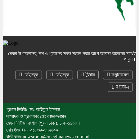
করায় দাদার হাতে নাতি খুন
৪। মেঘনা নিউজ-এ সংবাদ প্রতিনিধি নিয়োগ
বিজ্ঞপ্তি
মেঘনা উপজেলাসহ দেশ ও প্রবাসের সকল সংবাদ সবার আগে জানতে আমাদের সাথেই
৫। যাতায়াতে চরম ভোগান্তিতে বকশিকান্দাবাসী,
থাকুন।
০৯ বছরেও অপূর্ণ এমপি’র দেয়া আশ্বাস
ফেইসবুক
ফেইসবুক
টুইটার
অ্যান্ড্রয়েড
ইউটিউব
প্রধান নির্বাহীঃ মোঃ আরিফুল ইসলাম
৬। খালাস পাবেন খালেদা জিয়া-অ্যাডভোকেট
সম্পাদক ও প্রকাশকঃ মোঃ কামরুজ্জামান
জয়নাল আবেদীন।
মেঘনা নিউজ, বংশাল (পুরান ঢাকা), ঢাকা-১১০০।
মোবাইলঃ
+৮৮ ০১৮৩৪-৬৭২৬৯৯
বার্তা কক্ষঃ newsroom@meghnanews.com.bd