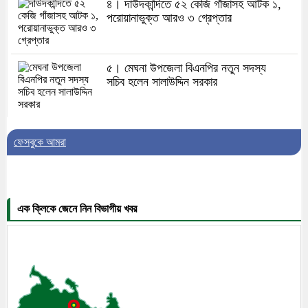
৪। দাউদকান্দিতে ৫২ কেজি গাঁজাসহ আটক ১,
পরোয়ানাভুক্ত আরও ৩ গ্রেপ্তার
৫। মেঘনা উপজেলা বিএনপির নতুন সদস্য
সচিব হলেন সালাউদ্দিন সরকার
৬। জেলা পুলিশ সুপার থেকে সম্মাননা পেলেন
ফেসবুকে আমরা
দাউদকান্দি মডেল থানার এএসআই সজল
এক ক্লিকে জেনে নিন বিভাগীয় খবর
৭। দাউদকান্দিতে উপজেলা আইন-শৃঙ্খলা
কমিটির মাসিক সভা অনুষ্ঠিত
৮। দাউদকান্দিতে মুচি সম্প্রদায়ের খোঁজখবর
নিলেন ড. খন্দকার মারুফ হোসেন