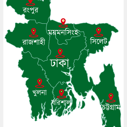
৯। মেঘনায় আইন-শৃঙ্খলা কমিটির মাসিক সভা
অনুষ্ঠিত
১০। জাতীয় নেতা ড. খন্দকার মোশাররফ
হোসেনের মূল্যায়ন কোথায় এবং একটি বিশ্লেষণ
১। ওয়াদা ভঙ্গ করা মারাত্মক অপরাধ ও তাঁর
শাস্তি কেমন হবে জেনে নিন
২। মেঘনা উপজেলাকে নিয়ে যা বললেন মিসেস
সেলিনা ইসলাম
৩। নাগরপুরে বাবার কাছে পাঙ্গাশ মাছের আবদার