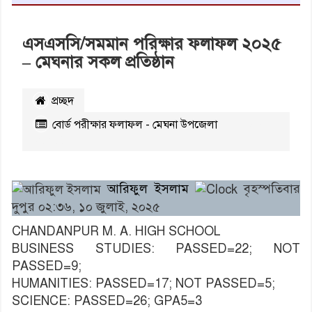
এসএসসি/সমমান পরিক্ষার ফলাফল ২০২৫
– মেঘনার সকল প্রতিষ্ঠান
প্রচ্ছদ
বোর্ড পরীক্ষার ফলাফল - মেঘনা উপজেলা
২৩৮৫
বার পঠিত
আরিফুল ইসলাম
বৃহস্পতিবার
দুপুর ০২:৩৬, ১০ জুলাই, ২০২৫
CHANDANPUR M. A. HIGH SCHOOL
BUSINESS STUDIES: PASSED=22; NOT
PASSED=9;
HUMANITIES: PASSED=17; NOT PASSED=5;
SCIENCE: PASSED=26; GPA5=3