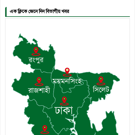
এক ক্লিকে জেনে নিন বিভাগীয় খবর
৬। জেলা পুলিশ সুপার থেকে সম্মাননা
পেলেন দাউদকান্দি মডেল থানার
এএসআই সজল
৭। দাউদকান্দিতে উপজেলা আইন-
শৃঙ্খলা কমিটির মাসিক সভা অনুষ্ঠিত
৮। দাউদকান্দিতে মুচি সম্প্রদায়ের
খোঁজখবর নিলেন ড. খন্দকার মারুফ
হোসেন
৯। মেঘনায় আইন-শৃঙ্খলা কমিটির
মাসিক সভা অনুষ্ঠিত