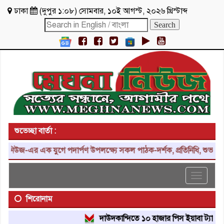
ঢাকা
(
দুপুর ১:০৮
)
সোমবার
,
১০ই আগস্ট, ২০২৬ খ্রিস্টাব্দ
শুভেচ্ছা বার্তা :
জ-এর এক যুগে পদার্পণ উপলক্ষ্যে সকল পাঠক-দর্শক, প্রতিনিধি, শুভাকাঙ্ক্ষ
Toggle
navigat
শিরোনাম
দাউদকান্দিতে ১০ হাজার পিস ইয়াবা ট্যাবলেট উদ্ধ