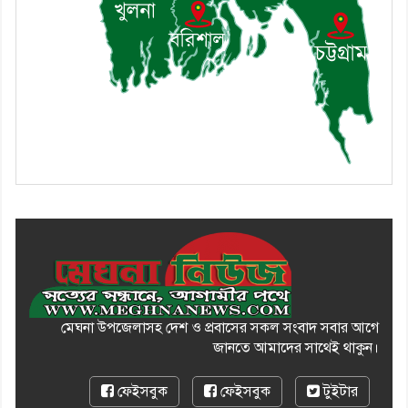
১০। জাতীয় নেতা ড. খন্দকার
মোশাররফ হোসেনের মূল্যায়ন কোথায়
এবং একটি বিশ্লেষণ
মেঘনা উপজেলাসহ দেশ ও প্রবাসের সকল সংবাদ সবার আগে
জানতে আমাদের সাথেই থাকুন।
ফেইসবুক
ফেইসবুক
টুইটার