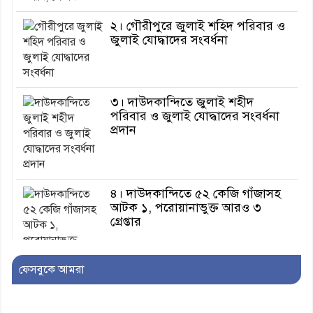
২। গৌরীপুরে জুলাই শহিদ পরিবার ও
জুলাই যোদ্ধাদের সংবর্ধনা
৩। দাউদকান্দিতে জুলাই শহীদ
পরিবার ও জুলাই যোদ্ধাদের সংবর্ধনা
প্রদান
৪। দাউদকান্দিতে ৫২ কেজি গাঁজাসহ
আটক ১, পরোয়ানাভুক্ত আরও ৩
গ্রেপ্তার
ফেসবুকে আমরা
৫। মেঘনা উপজেলা বিএনপির নতুন
সদস্য সচিব হলেন সালাউদ্দিন সরকার