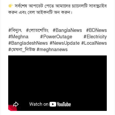
সর্বশেষ আপডেট পেতে আমাদের চ্যানেলটি সাবস্ক্রাইব
করুন এবং বেল আইকনটি অন করুন।
#বিদ্যুৎ #লোডশেডিং #BanglaNews #BDNews
#Meghna #PowerOutage #Electricity
#BangladeshNews #NewsUpdate #LocalNews
#মেঘনা_নিউজ #meghnanews