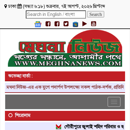
ঢাকা
(
সন্ধ্যা ৬:১৮
)
শুক্রবার
,
৭ই আগস্ট, ২০২৬ খ্রিস্টাব্দ
শুভেচ্ছা বার্তা :
মেঘনা নিউজ-এর এক যুগে পদার্পণ উপলক্ষ্যে সকল পাঠক-দর্শক, প্রতিনিধি, শু
Toggle
navigat
শিরোনাম
গৌরীপুরে জুলাই শহিদ পরিবার ও জুলাই য