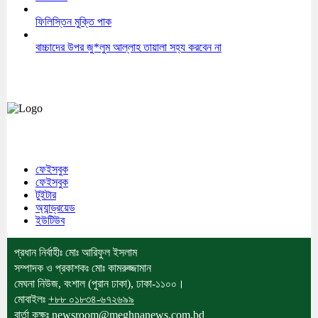
ফিলিস্তিন মুক্তি পাক
বাচ্চাদের উপর জু*লুম আল্লাহ তায়ালা সহ্য করবেন না
মেঘনা উপজেলাসহ দেশ ও প্রবাসের সকল সংবাদ সবার আগে জানতে আমাদের সাথেই
থাকুন।
ফেইসবুক
ফেইসবুক
টুইটার
অ্যান্ড্রয়েড
ইউটিউব
প্রধান নির্বাহীঃ মোঃ আরিফুল ইসলাম
সম্পাদক ও প্রকাশকঃ মোঃ কামরুজ্জামান
মেঘনা নিউজ, বংশাল (পুরান ঢাকা), ঢাকা-১১০০।
মোবাইলঃ
+৮৮ ০১৮৩৪-৬৭২৬৯৯
বার্তা কক্ষঃ newsroom@meghnanews.com.bd