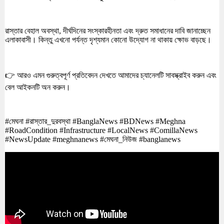
রাস্তার বেহাল অবস্থা, দীর্ঘদিনের সংস্কারহীনতা এবং দ্রুত সমাধানের দাবি জানাচ্ছেন
এলাকাবাসী। কিন্তু এখনো পর্যন্ত দৃশ্যমান কোনো উদ্যোগ না থাকায় ক্ষোভ বাড়ছে।
👉 আরও এমন গুরুত্বপূর্ণ প্রতিবেদন দেখতে আমাদের চ্যানেলটি সাবস্ক্রাইব করুন এবং
বেল আইকনটি অন করুন।
#মেঘনা #রাস্তার_দুরবস্থা #BanglaNews #BDNews #Meghna
#RoadCondition #Infrastructure #LocalNews #ComillaNews
#NewsUpdate #meghnanews #মেঘনা_নিউজ #banglanews