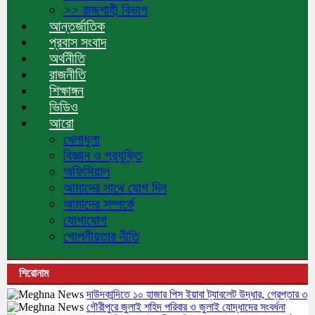
>> রাজশাহী বিভাগ
আন্তর্জাতিক
প্রবাস সংবাদ
অর্থনীতি
রাজনীতি
শিক্ষাঙ্গন
ভিডিও
আরো
খেলাধুলা
বিজ্ঞান ও প্রযুক্তি
অফিসিয়াল
আমাদের সাথে যোগ দিন
আমাদের সম্পর্কে
যোগাযোগ
গোপনীয়তার নীতি
শিরোনাম
দাউদকান্দিতে ১০ হাজার পিস ইয়াবা ট্যাবলেট উদ্ধার, গ্রেপ্তার ৩
গৌরীপুরে জুলাই শহিদ পরিবার ও জুলাই যোদ্ধাদের সংবর্ধনা