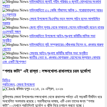
দাউদকান্দিতে জুলাই শহীদ পরিবার ও জুলাই যোদ্ধাদের সংবর্ধনা
প্রদান
দাউদকান্দিতে ৫২ কেজি গাঁজাসহ আটক ১, পরোয়ানাভুক্ত আরও
৩ গ্রেপ্তার
মেঘনা উপজেলা বিএনপির নতুন সদস্য সচিব হলেন সালাউদ্দিন
সরকার
জেলা পুলিশ সুপার থেকে সম্মাননা পেলেন দাউদকান্দি মডেল থানার
এএসআই সজল
দাউদকান্দিতে উপজেলা আইন-শৃঙ্খলা কমিটির মাসিক সভা
অনুষ্ঠিত
দাউদকান্দিতে মুচি সম্প্রদায়ের খোঁজখবর নিলেন ড. খন্দকার মারুফ
হোসেন
মেঘনায় আইন-শৃঙ্খলা কমিটির মাসিক সভা অনুষ্ঠিত
জাতীয় নেতা ড. খন্দকার মোশাররফ হোসেনের মূল্যায়ন কোথায়
এবং একটি বিশ্লেষণ
“গলার কাটা” এই রাস্তা : লক্ষনখোলা-রাধানগরে চরম দুর্ভোগ!
ভিডিও
প্রতিবেদন
,
মেঘনা উপজেলা
রবিবার দুপুর ০২:১৪, ১৯ এপ্রিল, ২০২৬
কুমিল্লার মেঘনা উপজেলার লক্ষনখোলা থেকে রাধানগর পর্যন্ত এই সড়কটি দীর্ঘদিন ধরে
অবহেলিত অবস্থায় রয়েছে। স্থানীয়দের ভাষায়, এটি এখন তাদের জন্য “গলার
কাটা”—যেখানে প্রতিদিনই দুর্ভোগ ও ঝুঁকি নিয়ে চলাচল করতে হচ্ছে।