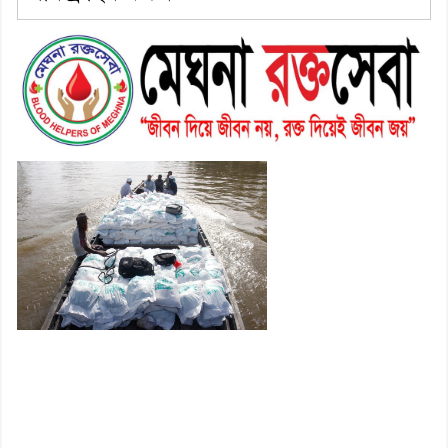
হোসেন
৮। মেঘনায় আইন-শৃঙ্খলা কমিটির
মাসিক সভা অনুষ্ঠিত
৯। জাতীয় নেতা ড. খন্দকার
মোশাররফ হোসেনের মূল্যায়ন কোথায়
এবং একটি বিশ্লেষণ
১০। দাউদকান্দিতে ইউপি সদস্যকে
মারধরের চেষ্টা ও প্রাণনাশের হুমকির
অভিযোগ