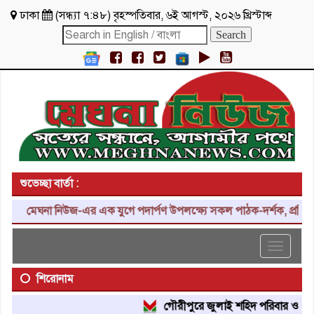
ঢাকা
(
সন্ধ্যা ৭:৪৮
)
বৃহস্পতিবার
,
৬ই আগস্ট, ২০২৬ খ্রিস্টাব্দ
শুভেচ্ছা বার্তা :
মেঘনা নিউজ-এর এক যুগে পদার্পণ উপলক্ষ্যে সকল পাঠক-দর্শক, প্রতিনিধি,
Toggle
navigat
শিরোনাম
গৌরীপুরে জুলাই শহিদ পরিবার ও জুলাই 