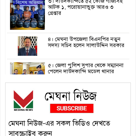
৩। দাউদকান্দিতে ৫২ কেজি গাঁজাসহ
আটক ১, পরোয়ানাভুক্ত আরও ৩
গ্রেপ্তার
৪। মেঘনা উপজেলা বিএনপির নতুন
সদস্য সচিব হলেন সালাউদ্দিন সরকার
৫। জেলা পুলিশ সুপার থেকে সম্মাননা
পেলেন দাউদকান্দি মডেল থানার
এএসআই সজল
৬। দাউদকান্দিতে উপজেলা আইন-
শৃঙ্খলা কমিটির মাসিক সভা অনুষ্ঠিত
মেঘনা নিউজ-এর সকল ভিডিও দেখতে
৭। দাউদকান্দিতে মুচি সম্প্রদায়ের
সাবস্ক্রাইব করুন
খোঁজখবর নিলেন ড. খন্দকার মারুফ