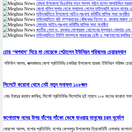
মেঘনা উপজেলা বিএনপির নতুন সদস্য সচিব হলেন সালাউদ্দিন সরক
জেলা পুলিশ সুপার থেকে সম্মাননা পেলেন দাউদকান্দি মডেল থান
দাউদকান্দিতে উপজেলা আইন-শৃঙ্খলা কমিটির মাসিক সভা অনুষ্ঠিত
দাউদকান্দিতে মুচি সম্প্রদায়ের খোঁজখবর নিলেন ড. খন্দকার মারুফ 
মেঘনায় আইন-শৃঙ্খলা কমিটির মাসিক সভা অনুষ্ঠিত
জাতীয় নেতা ড. খন্দকার মোশাররফ হোসেনের মূল্যায়ন কোথায় এবং
দাউদকান্দিতে ইউপি সদস্যকে মারধরের চেষ্টা ও প্রাণনাশের হুমকি
চোর ‘অপবাদ’ দিয়ে মা মেয়েকে পেঠালেন ইউনিয়ন পরিষদের চেয়ারম্যান
শফিউল আলম, কক্সবাজার জেলা প্রতিনিধিঃ চকরিয়া উপজেলা হারবাং ইউনিয়ন পরিষদ চেয়ারম্যা
সিলেটে করোনা থেমে নেই নতুন সনাক্ত ১০৮জন
মোঃ ইবাদুর রহমান জাকির, সিলেট প্রতিনিধিঃ সিলেটের দুই ল্যাবে ১০৮ জনের করোনা শনা
কপোতাক্ষ নদের উপর বাঁশের সাঁকো ভেঙ্গে যাওয়ায় মানুষের চরম দূর্ভোগ
মোরশেদ আলম, যশোর প্রতিনিধি: যশোর কেশবপুর উপজেলার ত্রিমোহিনী এলাকায় কপোতাক্ষ ন