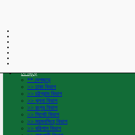
শুভেচ্ছা বার্তা :
Toggle navigation
হোমপেজ
দেশজুড়ে
** দেশজুড়ে
>> ঢাকা বিভাগ
>> চট্টগ্রাম বিভাগ
>> খুলনা বিভাগ
>> রংপুর বিভাগ
>> সিলেট বিভাগ
>> ময়মনসিংহ বিভাগ
>> বরিশাল বিভাগ