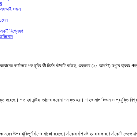
ার
ার এএসআই সজল
হোসেন
 একটি বিশ্লেষণ
র অভিযোগ
নের কার্যালয়ে গরু চুরির কী নির্মম ঘটনাটি ঘটেছে, শুক্রবার (২১ আগস্ট) দুপুরে হারবাং
ক্ত হয়েছে। গত ২৪ ঘন্টায় তাদের করোনা শনাক্ত হয়। শাহজালাল বিজ্ঞান ও প্রযুক্তি বিশ্ব
দের উপর ঝুকিপূর্ণ বাঁশের সাঁকো রয়েছে।সাঁকোর বাঁশ নষ্ট হওয়ার কারণে সাঁকোটি ভেঙ্গে