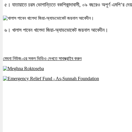
৫। যাতায়াতে চরম ভোগান্তিতে বকশিকান্দাবাসী, ০৯ বছরেও অপূর্ণ এমপি’র দে
৬। খালাস পাবেন খালেদা জিয়া-অ্যাডভোকেট জয়নাল আবেদীন।
মেঘনা নিউজ-এর সকল ভিডিও দেখতে সাবস্ক্রাইব করুন