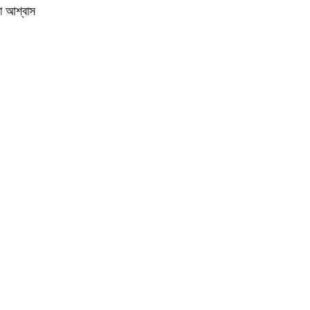
য়া আশ্বাস