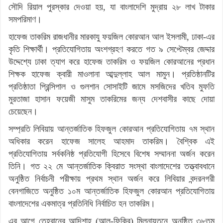
সৌদি রিয়াল পুরস্কার দেওয়া হয়, যা বাংলাদেশি মুদ্রায় ২৮ লাখ টাকার
সমপরিমাণ।
হাফেজ তাকরিম রাজধানীর মারকাযু ফয়জিল কোরআন আল ইসলামী, ঢাকা-এর
কৃতি শিক্ষার্থী। প্রতিযোগিতায় অংশগ্রহণ করতে গত ৯ সেপ্টেম্বর জেদ্দার
উদ্দেশ্যে ঢাকা ত্যাগ করে হাফেজ তাকরিম ও ফয়জিল কোরআনের প্রধান
শিক্ষক হাফেজ ক্বারী মাওলানা আব্দুল্লাহ আল মামুন। প্রতিষ্ঠানটির
প্রতিষ্ঠাতা প্রিন্সিপাল ও গুলশান সোসাইটি জামে মসজিদের খতিব মুফতি
মুরতাজা হাসান ফয়েজী মাসুম তাকরিমের জন্য দেশবাসীর কাছে দোয়া
চেয়েছেন।
সম্প্রতি লিবিয়ায় আন্তর্জাতিক হিফজুল কোরআন প্রতিযোগিতায় ৭ম স্থান
অধিকার করেন হাফেজ সালেহ আহমাদ তাকরিম। বৈশ্বিক এই
প্রতিযোগিতায় সর্বকনিষ্ঠ প্রতিযোগী হিসেবে বিশেষ সম্মাননা অর্জন করেন
তিনি। গত ২২ মে আন্তর্জাতিক ক্বিরাত সংস্থা বাংলাদেশের তত্ত্বাবধানে
অনুষ্ঠিত নির্বাচনী পরীক্ষায় প্রথম স্থান অর্জন করে লিবিয়ার বন্দরনগরী
বেনগাজিতে অনুষ্ঠিত ১০ম আন্তর্জাতিক হিফজুল কোরআন প্রতিযোগিতায়
বাংলাদেশের একমাত্র প্রতিনিধি নির্বাচিত হন তাকরিম।
এর আগে তেহরানের আন্দিশাহ (আল-ফিকির) মিলনায়তনে অনুষ্ঠিত ৩৮তম