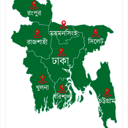
৮। দাউদকান্দিতে মুচি সম্প্রদায়ের খোঁজখবর
নিলেন ড. খন্দকার মারুফ হোসেন
৯। মেঘনায় আইন-শৃঙ্খলা কমিটির মাসিক
সভা অনুষ্ঠিত
১০। জাতীয় নেতা ড. খন্দকার মোশাররফ
হোসেনের মূল্যায়ন কোথায় এবং একটি
বিশ্লেষণ