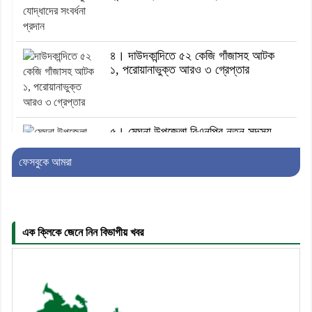
৪। দাউদকান্দিতে ৫২ কেজি গাঁজাসহ আটক
১, পরোয়ানাভুক্ত আরও ৩ গ্রেপ্তার
৫। মেঘনা উপজেলা বিএনপির নতুন সদস্য
সচিব হলেন সালাউদ্দিন সরকার
ফেসবুকে আমরা
৬। জেলা পুলিশ সুপার থেকে সম্মাননা পেলেন
দাউদকান্দি মডেল থানার এএসআই সজল
এক ক্লিকে জেনে নিন বিভাগীয় খবর
৭। দাউদকান্দিতে উপজেলা আইন-শৃঙ্খলা
কমিটির মাসিক সভা অনুষ্ঠিত