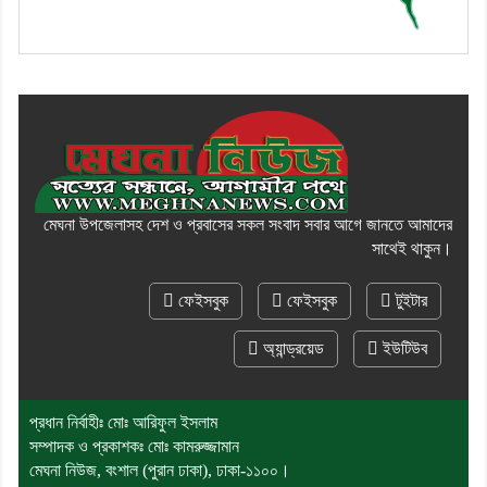
মেঘনা উপজেলাসহ দেশ ও প্রবাসের সকল সংবাদ সবার আগে জানতে আমাদের
সাথেই থাকুন।
ফেইসবুক
ফেইসবুক
টুইটার
অ্যান্ড্রয়েড
ইউটিউব
প্রধান নির্বাহীঃ মোঃ আরিফুল ইসলাম
সম্পাদক ও প্রকাশকঃ মোঃ কামরুজ্জামান
মেঘনা নিউজ, বংশাল (পুরান ঢাকা), ঢাকা-১১০০।