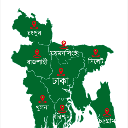
শৃঙ্খলা কমিটির মাসিক সভা অনুষ্ঠিত
৭। দাউদকান্দিতে মুচি সম্প্রদায়ের
খোঁজখবর নিলেন ড. খন্দকার মারুফ
হোসেন
৮। মেঘনায় আইন-শৃঙ্খলা কমিটির
মাসিক সভা অনুষ্ঠিত
৯। জাতীয় নেতা ড. খন্দকার
মোশাররফ হোসেনের মূল্যায়ন কোথায়
এবং একটি বিশ্লেষণ
১০। দাউদকান্দিতে ইউপি সদস্যকে
মারধরের চেষ্টা ও প্রাণনাশের হুমকির
অভিযোগ