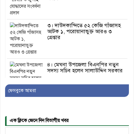
৩। দাউদকান্দিতে ৫২ কেজি গাঁজাসহ
আটক ১, পরোয়ানাভুক্ত আরও ৩
গ্রেপ্তার
৪। মেঘনা উপজেলা বিএনপির নতুন
সদস্য সচিব হলেন সালাউদ্দিন সরকার
ফেসবুকে আমরা
৫। জেলা পুলিশ সুপার থেকে সম্মাননা
পেলেন দাউদকান্দি মডেল থানার
এএসআই সজল
এক ক্লিকে জেনে নিন বিভাগীয় খবর
৬। দাউদকান্দিতে উপজেলা আইন-