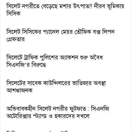
সিলেট নগরীতে বেড়েছে মশার উৎপাত!! নীরব ভূমিকায়
সিসিক
সিলেট সিসিকের প্যানেল মেয়র তৌফিক বক্স লিপন
গ্রেফতার
সিলেটে ট্রাফিক পুলিশের অ্যাকশন শুরু অবৈধ
সিএনজি’র বিরুদ্ধে
সিলেটের সাবেক কাউন্সিলরের ভাতিজার অবস্থা
আশঙ্কাজনক
অভিবাবকহীন সিলেট নগরীর ফুটফাত : সিএনজি
অটোরিক্সার স্ট্যান্ড ও হকারদের দখলে