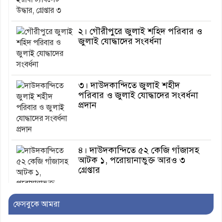
২। গৌরীপুরে জুলাই শহিদ পরিবার ও
জুলাই যোদ্ধাদের সংবর্ধনা
৩। দাউদকান্দিতে জুলাই শহীদ
পরিবার ও জুলাই যোদ্ধাদের সংবর্ধনা
প্রদান
৪। দাউদকান্দিতে ৫২ কেজি গাঁজাসহ
আটক ১, পরোয়ানাভুক্ত আরও ৩
গ্রেপ্তার
ফেসবুকে আমরা
৫। মেঘনা উপজেলা বিএনপির নতুন