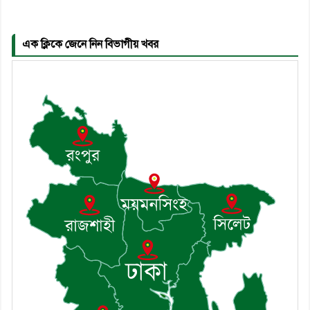
সদস্য সচিব হলেন সালাউদ্দিন সরকার
এক ক্লিকে জেনে নিন বিভাগীয় খবর
৬। জেলা পুলিশ সুপার থেকে সম্মাননা
পেলেন দাউদকান্দি মডেল থানার
এএসআই সজল
৭। দাউদকান্দিতে উপজেলা আইন-
শৃঙ্খলা কমিটির মাসিক সভা অনুষ্ঠিত
৮। দাউদকান্দিতে মুচি সম্প্রদায়ের
খোঁজখবর নিলেন ড. খন্দকার মারুফ
হোসেন
৯। মেঘনায় আইন-শৃঙ্খলা কমিটির
মাসিক সভা অনুষ্ঠিত