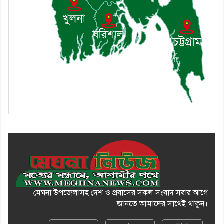
১০। জাতীয় নেতা ড. খন্দকার
মোশাররফ হোসেনের মূল্যায়ন কোথায়
এবং একটি বিশ্লেষণ
মেঘনা উপজেলাসহ দেশ ও প্রবাসের সকল সংবাদ সবার আগে
জানতে আমাদের সাথেই থাকুন।