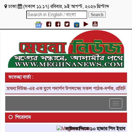
ঢাকা
(
সকাল ১১:১৭
)
রবিবার
,
৯ই আগস্ট, ২০২৬ খ্রিস্টাব্দ
শুভেচ্ছা বার্তা :
ঘনা নিউজ-এর এক যুগে পদার্পণ উপলক্ষ্যে সকল পাঠক-দর্শক, প্রতিনিধি, শুভা
Toggle
navigat
শিরোনাম
দাউদকান্দিতে ১০ হাজার পিস ইয়াবা ট্যাবলেট 