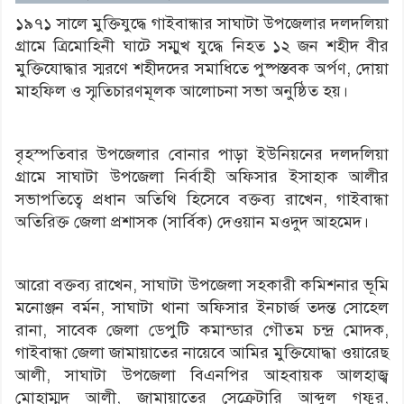
১৯৭১ সালে মুক্তিযুদ্ধে গাইবান্ধার সাঘাটা উপজেলার দলদলিয়া
গ্রামে ত্রিমোহিনী ঘাটে সম্মুখ যুদ্ধে নিহত ১২ জন শহীদ বীর
মুক্তিযোদ্ধার স্মরণে শহীদদের সমাধিতে পুষ্পস্তবক অর্পণ, দোয়া
মাহফিল ও স্মৃতিচারণমূলক আলোচনা সভা অনুষ্ঠিত হয়।
বৃহস্পতিবার উপজেলার বোনার পাড়া ইউনিয়নের দলদলিয়া
গ্রামে সাঘাটা উপজেলা নির্বাহী অফিসার ইসাহাক আলীর
সভাপতিত্বে প্রধান অতিথি হিসেবে বক্তব্য রাখেন, গাইবান্ধা
অতিরিক্ত জেলা প্রশাসক (সার্বিক) দেওয়ান মওদুদ আহমেদ।
আরো বক্তব্য রাখেন, সাঘাটা উপজেলা সহকারী কমিশনার ভূমি
মনোঞ্জন বর্মন, সাঘাটা থানা অফিসার ইনচার্জ তদন্ত সোহেল
রানা, সাবেক জেলা ডেপুটি কমান্ডার গৌতম চন্দ্র মোদক,
গাইবান্ধা জেলা জামায়াতের নায়েবে আমির মুক্তিযোদ্ধা ওয়ারেছ
আলী, সাঘাটা উপজেলা বিএনপির আহবায়ক আলহাজ্ব
মোহাম্মদ আলী, জামায়াতের সেক্রেটারি আব্দুল গফুর,