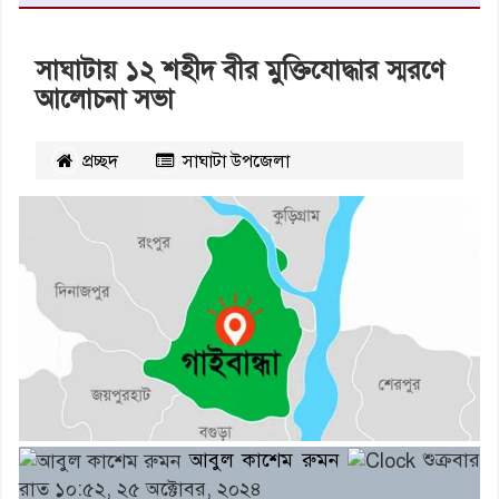
সাঘাটায় ১২ শহীদ বীর মুক্তিযোদ্ধার স্মরণে
আলোচনা সভা
প্রচ্ছদ
সাঘাটা উপজেলা
২১৩৮৪
বার পঠিত
আবুল কাশেম রুমন
শুক্রবার
রাত ১০:৫২, ২৫ অক্টোবর, ২০২৪