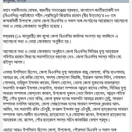
জানুয়ারী, ২০২৪
মহান স্বাধীনতার ঘোষক, বহুদলীয় গনতন্ত্রের প্রবক্ত, বাংলাদেশ জাতীয়তাবাদী দল
(বিএনপির) প্রতিষ্ঠাতা শহীদ প্রেসিডেন্ট জিয়াউর রহমান (বীর উত্তম)’র ৮৮ তম
জম্মবাষির্কী উপলক্ষে ভোলা জেলা বিএনপির ও সকল অঙ্গ-সংগঠনের আয়োজনে আলোচনা
সভা ও দোয়া-মোনাজাত অনুষ্ঠিত হয়েছে।
শুক্রবার (১৯ জানুয়ারী) বাদ জুম্মা জেলা বিএনপির কার্যালয় সংলগ্ন বড় মসজিদে এ
আলোচনা সভা ও দোয়া মোনাজাত অনুষ্ঠিত হয়।
আলোচনা সভা ও দোয়া মোনাজাত অনুষ্ঠানে জেলা বিএনপির সিনিয়র যুগ্ম আহ্বায়ক
শফিউর রহমান কিরণের সভাপতিত্বে বক্তব্য দেন- জেলা বিএনপির সদস্য সচিব মো.
রাইসুল আলম।
এসময় উপস্থিত ছিলেন, জেলা বিএনপির যুগ্ম আহ্বায়ক বাচ্চু মোল্লাা, বশির হাওলাদার,
আবদুর রব, মো.কবির হোসেন, সদস্য মোস্তফা মিয়াজি, ইয়ারুল আলম লিটন, লোকমান
গোলদার, তরিকুল ইসলাম কায়েদ, বিলাল হোসেন, ভোলা জেলা যুবদলের ভারপ্রাপ্ত
সভাপতি ফখরুল ইসলাম ফেরদৌস, সাধারণ সম্পাদক আব্দুল কাদের সেলিম, সিনিয়র যুগ্ম
সাধারন সম্পাদক মোস্তফা কামাল, উপজেলা যুবদল নেতা বিলাল হোসেন, আব্দুল লতিফ
টিটু, পৌর যুবদল নেতা মনির, জেলা কৃষক দলের সভাপতি আবদুর রহমান সেন্টু, সাধারণ
সম্পাদক তসলিম আহমেদ, জেলা সেচ্ছাসেবক দলের সাধারণ সম্পাদক খন্দকার আল-
আমিন, সহ সভাপতি রবিন চৌধুরী, ফখরুল ইসলাম লুকু চৌধুরী, জেলা ছাত্রদলের সাধারণ
সম্পাদক আল-আমীন হাওলাদার, ছাত্রনেতা ন‚র মোহাম্মদ রুবেল, উপজেলা ছাত্রদলের
আহবায়ক মো. রাসেল, পৌর ছাত্রদল সদস্য সচিব জাকারিয়া বেলাল প্রমূখ।
এছাড়া আরও উপস্থিত ছিলেন জেলা, উপজেলা, পৌরসভা বিএনপি ও সকল অঙ্গ