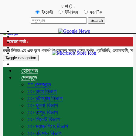
ঢাকা
(
)
,
ইংরেজী
ইউনিজয়
ফনেটিক
শুভেচ্ছা বার্তা :
া নিউজ-এর এক যুগে পদার্পণ উপলক্ষ্যে সকল পাঠক-দর্শক, প্রতিনিধি, শুভাকাঙ্ক্ষী, সহয
Toggle navigation
হোমপেজ
দেশজুড়ে
** দেশজুড়ে
>> ঢাকা বিভাগ
>> চট্টগ্রাম বিভাগ
>> খুলনা বিভাগ
>> রংপুর বিভাগ
>> সিলেট বিভাগ
>> ময়মনসিংহ বিভাগ
>> বরিশাল বিভাগ