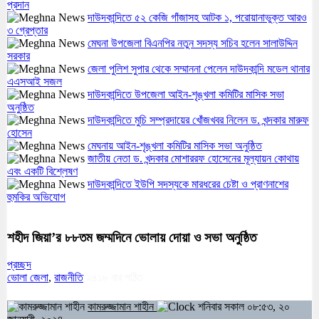
প্রদান
দাউদকান্দিতে ৫২ কেজি গাঁজাসহ আটক ১, পরোয়ানাভুক্ত আরও
৩ গ্রেপ্তার
মেঘনা উপজেলা বিএনপির নতুন সদস্য সচিব হলেন সালাউদ্দিন
সরকার
জেলা পুলিশ সুপার থেকে সম্মাননা পেলেন দাউদকান্দি মডেল থানার
এএসআই সজল
দাউদকান্দিতে উপজেলা আইন-শৃঙ্খলা কমিটির মাসিক সভা
অনুষ্ঠিত
দাউদকান্দিতে মুচি সম্প্রদায়ের খোঁজখবর নিলেন ড. খন্দকার মারুফ
হোসেন
মেঘনায় আইন-শৃঙ্খলা কমিটির মাসিক সভা অনুষ্ঠিত
জাতীয় নেতা ড. খন্দকার মোশাররফ হোসেনের মূল্যায়ন কোথায়
এবং একটি বিশ্লেষণ
দাউদকান্দিতে ইউপি সদস্যকে মারধরের চেষ্টা ও প্রাণনাশের
হুমকির অভিযোগ
শহীদ জিয়া’র ৮৮তম জম্মদিনে ভোলায় দোয়া ও সভা অনুষ্ঠিত
প্রচ্ছদ
ভোলা জেলা
,
রাজনীতি
২৪১৮
বার পঠিত
কামরুজ্জামান শাহীন
শনিবার সকাল ০৮:৫৩, ২০